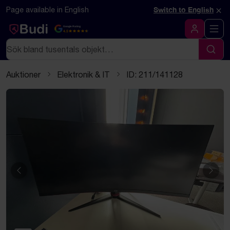
Hoppa till innehåll
Textbaserad (markdown) version av denna sida
×
Page available in English
Switch to English
Google Rating
4.5
Logga in
Sök
Sök
Auktioner
Elektronik & IT
ID: 211/141128
Föregående
Näst