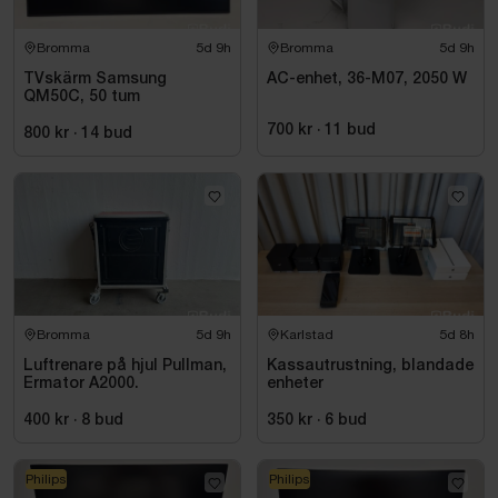
Bromma
5d 9h
Bromma
5d 9h
TVskärm Samsung
AC-enhet, 36-M07, 2050 W
QM50C, 50 tum
700 kr
·
11
bud
800 kr
·
14
bud
Bromma
5d 9h
Karlstad
5d 8h
Luftrenare på hjul Pullman,
Kassautrustning, blandade
Ermator A2000.
enheter
400 kr
·
8
bud
350 kr
·
6
bud
Philips
Philips