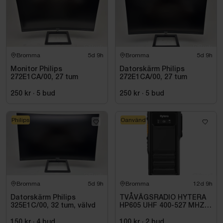
Bromma
5d 9h
Bromma
5d 9h
Monitor Philips
Datorskärm Philips
272E1CA/00, 27 tum
272E1CA/00, 27 tum
250 kr
·
5
bud
250 kr
·
5
bud
Philips
Oanvänd
Bromma
5d 9h
Bromma
12d 9h
Datorskärm Philips
TVÅVÄGSRADIO HYTERA
325E1C/00, 32 tum, välvd
HP605 UHF 400-527 MHZ
IP67 KONRADSSON
150 kr
·
4
bud
100 kr
·
2
bud