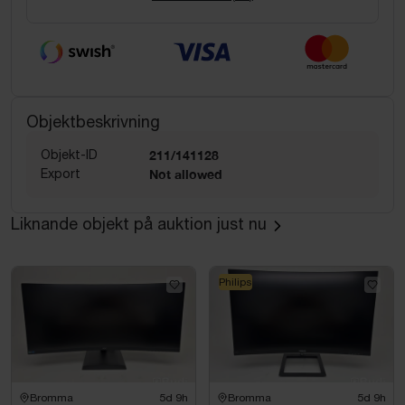
Objektbeskrivning
Objekt-ID
211/141128
Export
Not allowed
Liknande objekt på auktion just nu
Philips
Bromma
5d 9h
Bromma
5d 9h