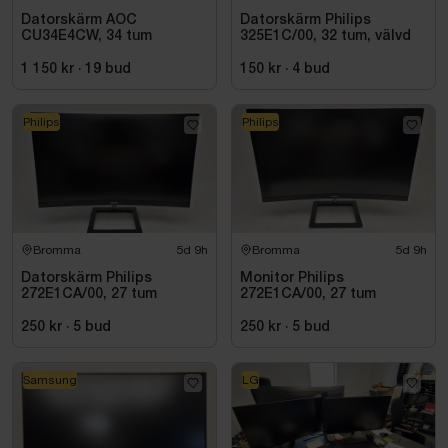
Datorskärm AOC
Datorskärm Philips
CU34E4CW, 34 tum
325E1C/00, 32 tum, välvd
1 150 kr
·
19
bud
150 kr
·
4
bud
Philips
Philips
Bromma
5d 9h
Bromma
5d 9h
Datorskärm Philips
Monitor Philips
272E1CA/00, 27 tum
272E1CA/00, 27 tum
250 kr
·
5
bud
250 kr
·
5
bud
Samsung
LG