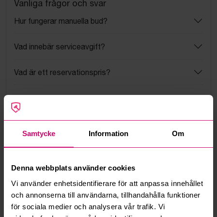
Vanliga frågor och svar
Hur fungerar manuella bud?
Vad innebär serviceavgift?
Vad är ett reservationspris?
Hur fungerar maxbud?
Hur fungerar budmotorn?
Samtycke
Information
Om
Kan jag ångra ett bud?
Denna webbplats använder cookies
Kan ni frakta mina vunna objekt?
Vi använder enhetsidentifierare för att anpassa innehållet
och annonserna till användarna, tillhandahålla funktioner
Läs fler frågor och svar
för sociala medier och analysera vår trafik. Vi