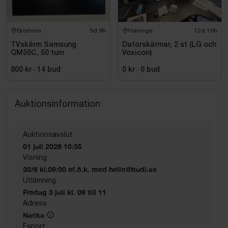
Bromma
5d 9h
Haninge
12d 10h
TVskärm Samsung
Datorskärmar, 2 st (LG och
QM50C, 50 tum
Voxicon)
800 kr
·
14
bud
0 kr
·
0
bud
Auktionsinformation
Auktionsavslut
01 juli 2026 10:35
Visning
30/6 kl.09:00 ef.ö.k. med hello@budi.se
Utlämning
Fredag 3 juli kl. 09 till 11
Adress
Nacka
Export