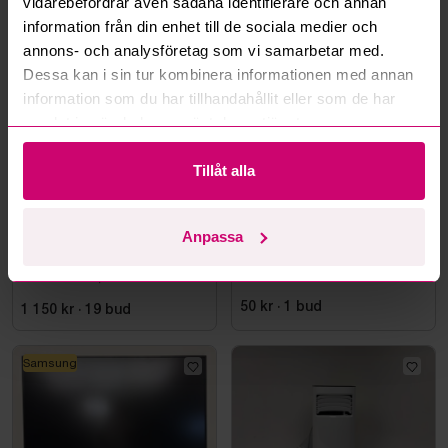
vidarebefordrar även sådana identifierare och annan
information från din enhet till de sociala medier och
Mer från samma kategori
annons- och analysföretag som vi samarbetar med.
Dessa kan i sin tur kombinera informationen med annan
information som du har tillhandahållit eller som de har
samlat in när du har använt deras tjänster.
Tillåt alla
Bromma
5d 9h
Haninge
12d 10h
Anpassa
Datorskärm AOC
Styleshoot Produktfoto
CU34E4CW, 34 tum
50 kr
·
1
bud
1 150 kr
·
19
bud
Samsung