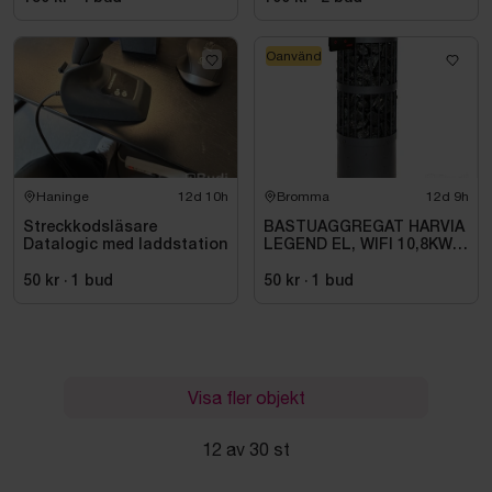
Oanvänd
Haninge
12d 10h
Bromma
12d 9h
Streckkodsläsare
BASTUAGGREGAT HARVIA
Datalogic med laddstation
LEGEND EL, WIFI 10,8KW
SVART 9-18M3
50 kr
·
1
bud
50 kr
·
1
bud
Visa fler objekt
12 av 30 st