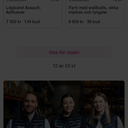
Stockholm
1d 8h
Stockholm
1d 8h
Löpband Assault,
Parti med wallballs, olika
AirRunner
märken och tyngder
7 050 kr
·
134
bud
6 650 kr
·
36
bud
Visa fler objekt
12 av 53 st