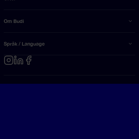
Om Budi
Språk / Language
Integritetspolicy
Användarvillkor
© Budi AB 2026
Google Rating