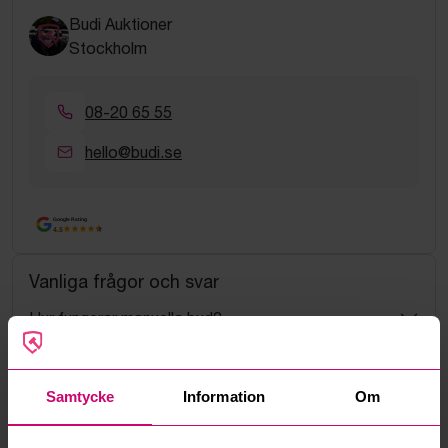
Budi Auktioner
Stockholm
08-20 65 55
hello@budi.se
Google Rating
4.5
Vanliga frågor och svar
Hur fungerar manuella bud?
Vad innebär serviceavgift?
Samtycke
Information
Om
Vad är ett reservationspris?