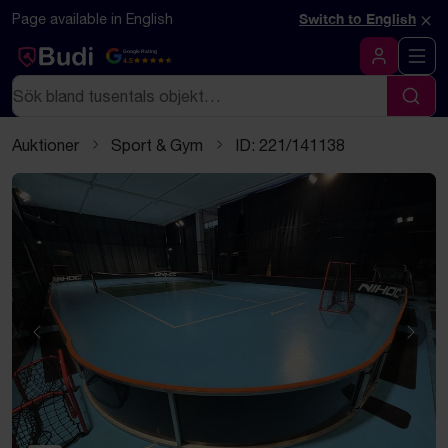
Hoppa till innehåll
Textbaserad (markdown) version av denna sida
×
Page available in English
Switch to English
Google Rating
4.5
Logga in
Sök
Sök
Auktioner
Sport & Gym
ID: 221/141138
Föregående
Näst