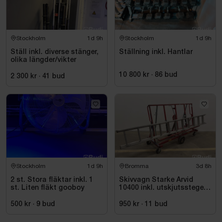
Stockholm
1d 9h
Stockholm
1d 9h
Ställ inkl. diverse stänger,
Ställning inkl. Hantlar
olika längder/vikter
10 800 kr
·
86
bud
2 300 kr
·
41
bud
Stockholm
1d 9h
Bromma
3d 8h
2 st. Stora fläktar inkl. 1
Skivvagn Starke Arvid
st. Liten fläkt gooboy
10400 inkl. utskjutsstege
Wibe ladders, WUS D60 CF
500 kr
·
9
bud
950 kr
·
11
bud