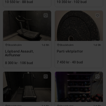
10 550 kr
·
88
bud
10 350 kr
·
102
bud
Stockholm
1d 8h
Stockholm
1d 9h
Löpband Assault,
Parti viktplattor
AirRunner
7 450 kr
·
40
bud
8 300 kr
·
106
bud