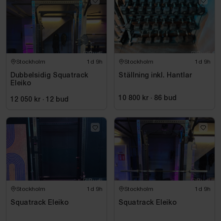
Stockholm
1d 9h
Stockholm
1d 9h
Dubbelsidig Squatrack
Ställning inkl. Hantlar
Eleiko
10 800 kr
·
86
bud
12 050 kr
·
12
bud
Stockholm
1d 9h
Stockholm
1d 9h
Squatrack Eleiko
Squatrack Eleiko