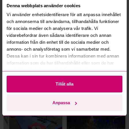
Denna webbplats använder cookies
Hur fungerar maxbud?
Vi använder enhetsidentifierare för att anpassa innehållet
och annonserna till användarna, tillhandahålla funktioner
Hur fungerar budmotorn?
för sociala medier och analysera vår trafik. Vi
vidarebefordrar även sådana identifierare och annan
Kan jag ångra ett bud?
information från din enhet till de sociala medier och
annons- och analysföretag som vi samarbetar med.
Kan ni frakta mina vunna objekt?
Dessa kan i sin tur kombinera informationen med annan
information som du har tillhandahållit eller som de har
Läs fler frågor och svar
samlat in när du har använt deras tjänster.
Tillåt alla
Mer från samma kategori
Anpassa