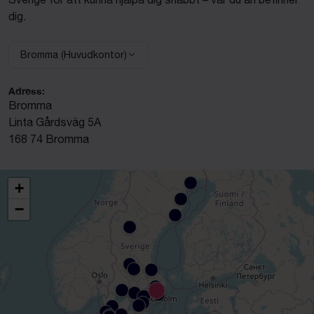
dig.
Bromma (Huvudkontor)
Välj anläggning:
Adress:
Bromma
Linta Gårdsväg 5A
168 74 Bromma
+
−