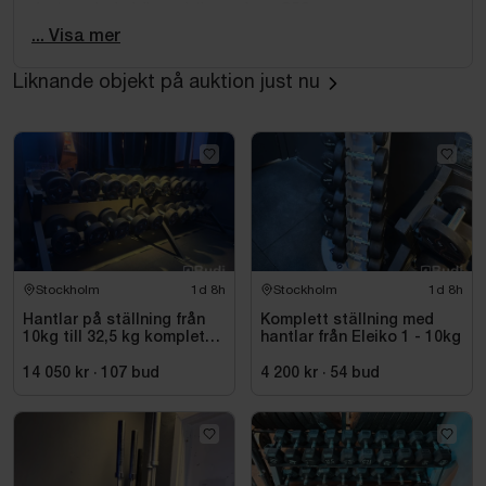
4 st rundade hörnsektioner à ca 250 cm
13 st. innebandyklubbor ingår.
... Visa mer
Liknande objekt på auktion just nu
Stockholm
1d 8h
Stockholm
1d 8h
Hantlar på ställning från
Komplett ställning med
10kg till 32,5 kg komplett
hantlar från Eleiko 1 - 10kg
set
14 050 kr
·
107
bud
4 200 kr
·
54
bud