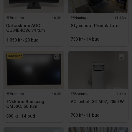
Bromma
4d 2h
Haninge
11d 3h
Datorskärm AOC
Styleshoot Produktfoto
CU34E4CW, 34 tum
750 kr
·
14
bud
1 350 kr
·
23
bud
Samsung
Bromma
4d 2h
Bromma
4d 1h
TVskärm Samsung
AC-enhet, 36-M07, 2050 W
QM50C, 50 tum
700 kr
·
11
bud
800 kr
·
14
bud