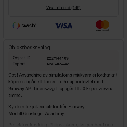
Visa alla bud (
149
)
Objektbeskrivning
Objekt-ID
222/141139
Export
Not allowed
Obs! Användning av simulatorns mjukvara erfordrar att
köparen ingår ett licens- och supportavtal med
Simway AB. Licensavgift uppgår till 50 kr per använd
timme.
System för jaktsimulator från Simway
Modell Gunslinger Academy.
Projektorutrustning, Philips-skärm, tangentbord och