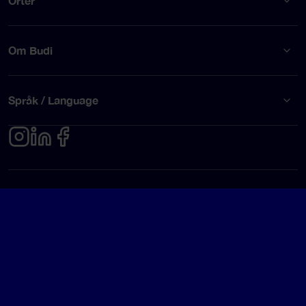
Orter
Om Budi
Språk / Language
Integritetspolicy
Användarvillkor
© Budi AB 2026
Google Rating