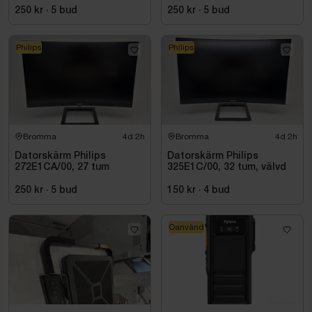
250 kr
·
5
bud
250 kr
·
5
bud
Philips
Philips
Bromma
4d 2h
Bromma
4d 2h
Datorskärm Philips
Datorskärm Philips
272E1CA/00, 27 tum
325E1C/00, 32 tum, välvd
250 kr
·
5
bud
150 kr
·
4
bud
Oanvänd