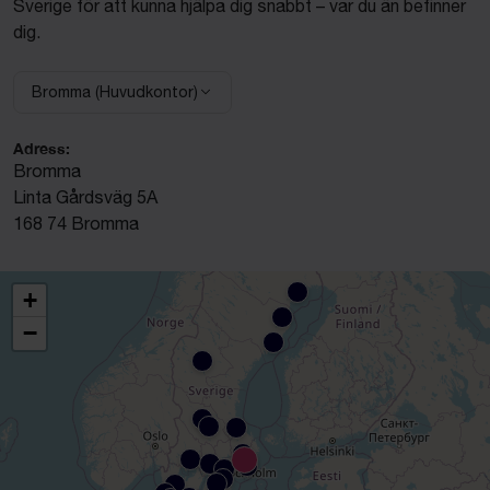
Sverige för att kunna hjälpa dig snabbt – var du än befinner
dig.
Bromma (Huvudkontor)
Välj anläggning:
Adress:
Bromma
Linta Gårdsväg 5A
168 74 Bromma
+
−