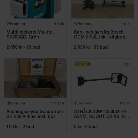
Bromma
4d 3h
Bromma
4d 1h
Multilinjelaser Makita,
Kap- och gersåg Bosch,
SK700GD, Grön
GCM 8 SJL inkl. sågbock
Bosch, GTA 2500
2 850 kr
·
13
bud
2 050 kr
·
35
bud
Oanvänd
Bromma
11d 1h
Bromma
11d 2h
Andningsskydd Sundström
STRÅLK 30W 4250LM 4K
SR 200 Airline, inkl. box
ASYM, SCOUT G2 XS INKL
0,5M ARM
100 kr
·
2
bud
0 kr
·
0
bud