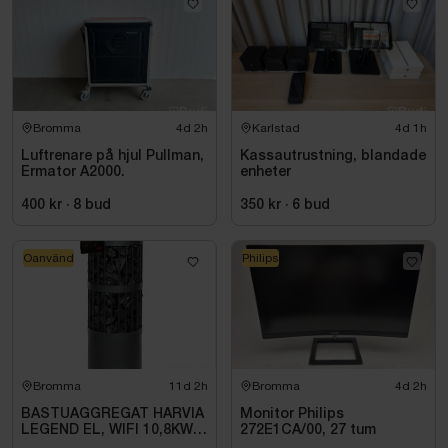
Bromma
4d 2h
Karlstad
4d 1h
Luftrenare på hjul Pullman,
Kassautrustning, blandade
Ermator A2000.
enheter
400 kr
·
8
bud
350 kr
·
6
bud
Oanvänd
Philips
Bromma
11d 2h
Bromma
4d 2h
BASTUAGGREGAT HARVIA
Monitor Philips
LEGEND EL, WIFI 10,8KW
272E1CA/00, 27 tum
SVART 9-18M3