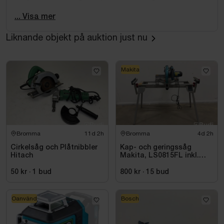
fjärrkontroll.
... Visa mer
2 st. Colt SAA .45 CO2-revolvrar i originalförpackning
samt fyra gevär (två med syntetkolv och två med
Liknande objekt på auktion just nu
träimitation) Rekvisita:
Rep, skyltar, trälådor, säckväv affischer m.m. Se bilder.
Makita
Bromma
11d 2h
Bromma
4d 2h
Cirkelsåg och Plåtnibbler
Kap- och geringssåg
Hitach
Makita, LS0815FL inkl.
stativ med sidostöd
Bosch, GTA 2600
50 kr
·
1
bud
800 kr
·
15
bud
Oanvänd
Bosch