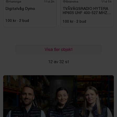
Haninge
11d 2h
Bromma
11d 1h
Digitalvåg Dymo
TVÅVÄGSRADIO HYTERA
HP605 UHF 400-527 MHZ
IP67 KONRADSSON
100 kr
·
2
bud
100 kr
·
2
bud
Visa fler objekt
12 av 32 st