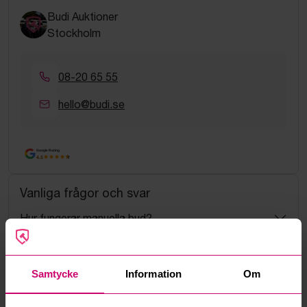
Budi Auktioner
Stockholm
08-20 65 55
hello@budi.se
Google Rating
4.5
Vanliga frågor och svar
Hur fungerar manuella bud?
Vad innebär serviceavgift?
Samtycke
Information
Om
Vad är ett reservationspris?