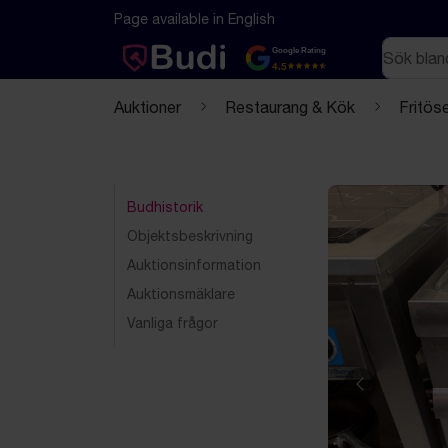
Hoppa till innehåll
Textbaserad (markdown) version av denna sida
Page available in English
Sök
Google Rating
4.5
Auktioner
Restaurang & Kök
Fritös
Budhistorik
Objektsbeskrivning
Auktionsinformation
Auktionsmäklare
Vanliga frågor
Föregående