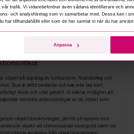
vår trafik. Vi vidarebefordrar även sådana identifierare och anna
nnons- och analysföretag som vi samarbetar med. Dessa kan i sin
har tillhandahållit eller som de har samlat in när du har använt 
Anpassa
tionsvillkor
js objekt på uppdrag av konkursbon, finansbolag och
tion. Bud är alltid bindande och kan inte tas bort.
befintligt skick och utan garanti. Vi saknar möjlighet att
aljerade tekniska undersökningar av de objekt som
 igenom objektsbeskrivningen, jämför utropspris mot
, undersök objekt vid utannonserad visningstid samt vid
d betydande avvikelse från objektsbeskrivning,