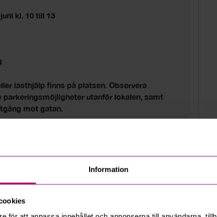
ni kl. 10 till 13
d
eller lasthjälp finns på platsen. Observera
parkeringsmöjligheter utanför lokalen, samt
utgång mot gatan.
Information
cookies
e för att anpassa innehållet och annonserna till användarna, tillh