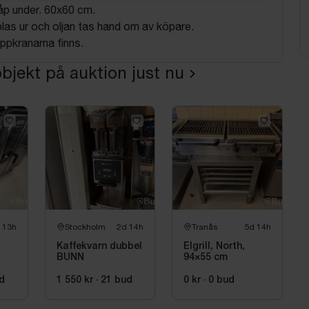
åp under. 60x60 cm.
plas ur och oljan tas hand om av köpare.
ppkranarna finns.
bjekt på auktion just nu
 13h
Stockholm
2d 14h
Tranås
5d 14h
Kaffekvarn dubbel
Elgrill, North,
BUNN
94×55 cm
d
1 550 kr
·
21
bud
0 kr
·
0
bud