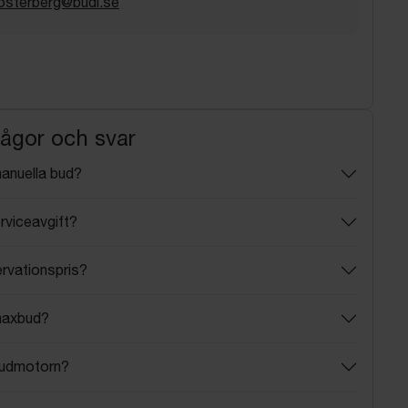
osterberg@budi.se
rågor och svar
manuella bud?
rviceavgift?
ervationspris?
maxbud?
budmotorn?