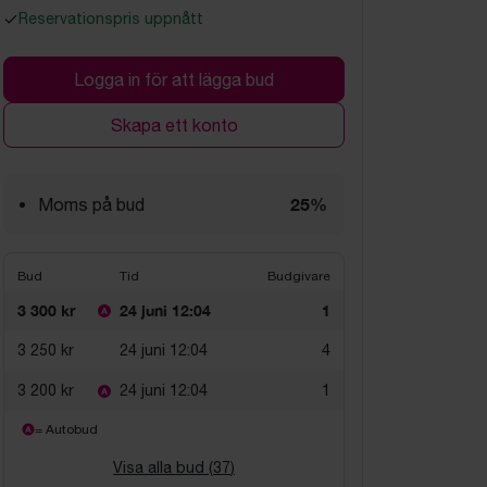
Reservationspris uppnått
Logga in för att lägga bud
Skapa ett konto
25%
Moms på bud
Bud
Tid
Budgivare
3 300 kr
24 juni 12:04
1
3 250 kr
24 juni 12:04
4
3 200 kr
24 juni 12:04
1
= Autobud
Visa alla bud (
37
)