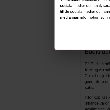
sociala medier och analysera 
till de sociala medier och a
med annan information som du 
Budis auk
På Budi.se säl
företag via auk
Objekt säljs i 
genomföra det
säljs.
Inför köp, läs
liknande varor
avhämtning. Vi