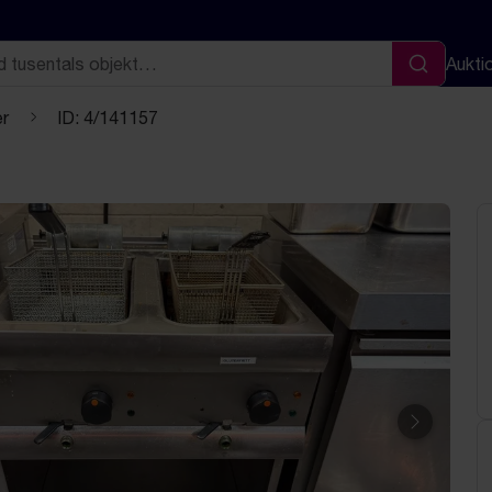
Aukti
Sök
er
ID: 4/141157
Nästa