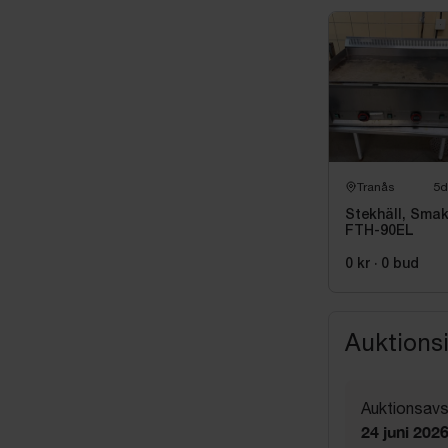
Tranås
5d
Stekhäll, Sma
FTH-90EL
0 kr
·
0
bud
Auktions
Auktionsavs
24 juni 202