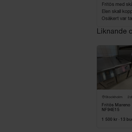
Fritös med sk
Elen skall kop
Osäkert var ta
Liknande o
Stockholm
2d
Fritös Mareno
NF94E15
1 500 kr
·
13
bu