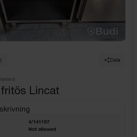
)
Dela
manland
fritös Lincat
skrivning
4/141157
Not allowed