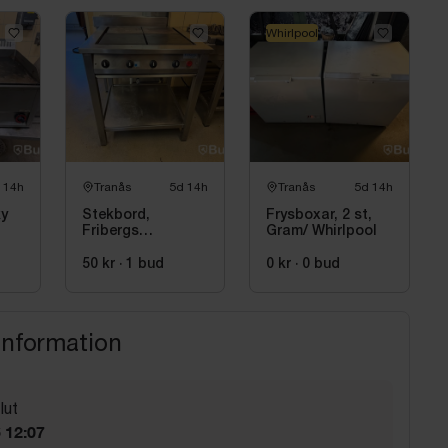
Whirlpool
 14h
Tranås
5d 14h
Tranås
5d 14h
ky
Stekbord,
Frysboxar, 2 st,
Fribergs
Gram/ Whirlpool
PanoCopter, 4
zoner
50 kr
·
1
bud
0 kr
·
0
bud
information
lut
6 12:07