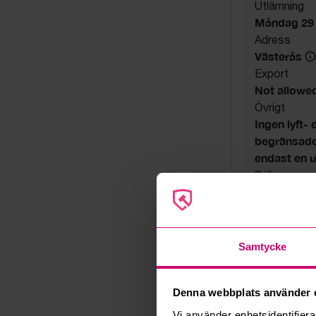
Utlämning
Måndag 29 ju
Adress
Västerås
Export
Not allowe
Övrigt
Ingen lyft- 
begränsade 
endast en 
Säljare
Konkursbo
Samtycke
Denna webbplats använder 
Vi använder enhetsidentifierar