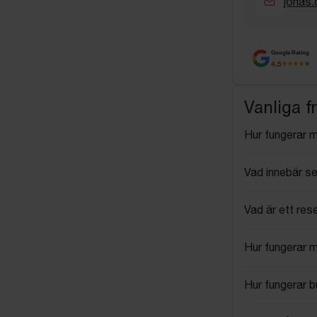
jonas.
Google Rating
4.5
Vanliga f
Hur fungerar 
Vad innebär se
Vad är ett res
Hur fungerar 
Hur fungerar 