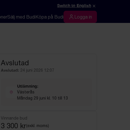
×
Switch to English
oner
Sälj med Budi
Köpa på Budi
Logga in
Logga in
Avslutad
Avslutad:
24 juni 2026 12:07
Utlämning:
Västerås
Måndag 29 juni kl. 10 till 13
Vinnande bud
3 300 kr
(exkl. moms)