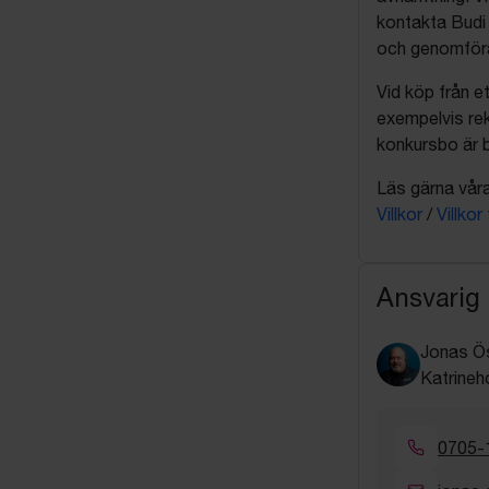
kontakta Budi 
och genomföra 
Vid köp från et
exempelvis rek
konkursbo är b
Läs gärna våra 
Villkor
/
Villkor
Ansvarig
Jonas Ö
Katrineh
0705-