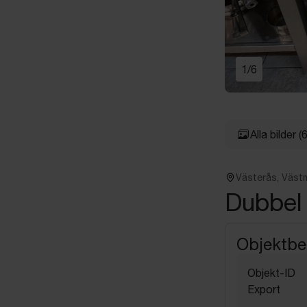
1
/
6
Alla bilder
(6
Västerås, Väst
Dubbel 
Objektbe
Objekt-ID
Export