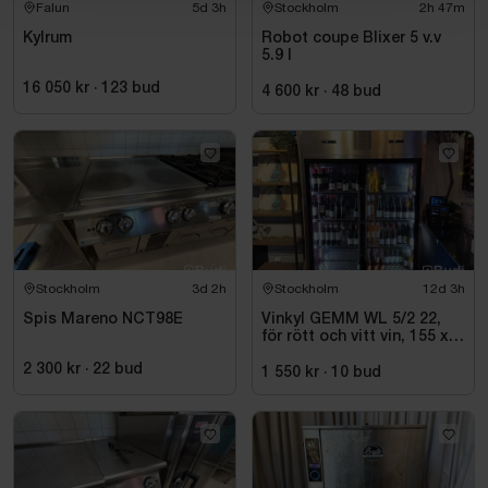
Falun
5d 3h
Stockholm
2h 47m
Kylrum
Robot coupe Blixer 5 v.v
5.9 l
16 050 kr
·
123
bud
4 600 kr
·
48
bud
Stockholm
3d 2h
Stockholm
12d 3h
Spis Mareno NCT98E
Vinkyl GEMM WL 5/2 22,
för rött och vitt vin, 155 x
220 cm
2 300 kr
·
22
bud
1 550 kr
·
10
bud