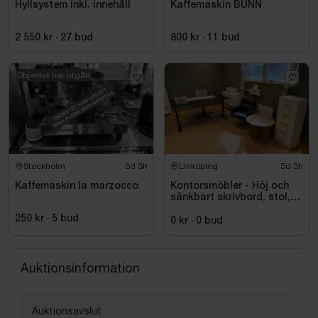
Hyllsystem inkl. innehåll
Kaffemaskin BUNN
2 550 kr
·
27
bud
800 kr
·
11
bud
Objektet har utgått
Stockholm
3d 3h
Linköping
5d 3h
Kaffemaskin la marzocco
Kontorsmöbler - Höj och
sänkbart skrivbord, stol,
skrivare, hyllor m.m.
250 kr
·
5
bud
0 kr
·
0
bud
Auktionsinformation
Auktionsavslut