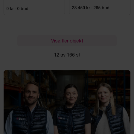
28 450 kr
·
265
bud
0 kr
·
0
bud
Visa fler objekt
12 av 166 st