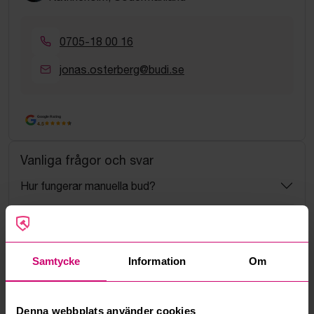
0705-18 00 16
jonas.osterberg@budi.se
Google Rating
4.5
Vanliga frågor och svar
Hur fungerar manuella bud?
Vad innebär serviceavgift?
Vad är ett reservationspris?
Samtycke
Information
Om
Hur fungerar maxbud?
Denna webbplats använder cookies