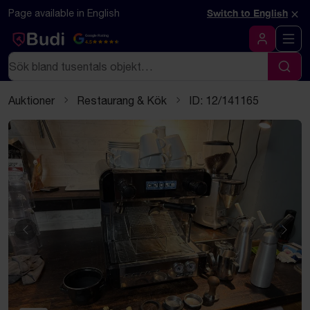
Hoppa till innehåll
Textbaserad (markdown) version av denna sida
×
Page available in English
Switch to English
Google Rating
4.5
Logga in
Sök
Sök
Auktioner
Restaurang & Kök
ID: 12/141165
Föregående
Näst