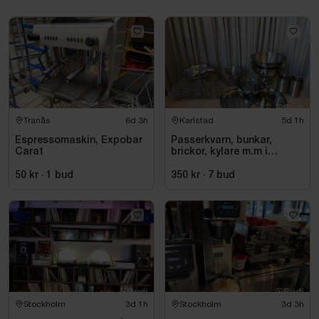
Tranås
6d 3h
Karlstad
5d 1h
Espressomaskin, Expobar
Passerkvarn, bunkar,
Carat
brickor, kylare m.m i
rostfritt
50 kr
·
1
bud
350 kr
·
7
bud
Stockholm
3d 1h
Stockholm
3d 3h