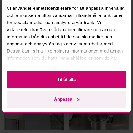
Vi använder enhetsidentifierare för att anpassa innehållet
Hur fungerar budmotorn?
och annonserna till användarna, tillhandahålla funktioner
för sociala medier och analysera vår trafik. Vi
Kan jag ångra ett bud?
vidarebefordrar även sådana identifierare och annan
information från din enhet till de sociala medier och
Kan ni frakta mina vunna objekt?
annons- och analysföretag som vi samarbetar med.
Dessa kan i sin tur kombinera informationen med annan
Läs fler frågor och svar
information som du har tillhandahållit eller som de har
samlat in när du har använt deras tjänster.
Mer från samma kategori
Tillåt alla
Anpassa