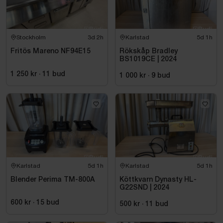
Stockholm
3d 2h
Karlstad
5d 1h
Fritös Mareno NF94E15
Rökskåp Bradley
BS1019CE | 2024
1 250 kr
·
11
bud
1 000 kr
·
9
bud
Karlstad
5d 1h
Karlstad
5d 1h
Blender Perima TM-800A
Köttkvarn Dynasty HL-
G22SND | 2024
600 kr
·
15
bud
500 kr
·
11
bud