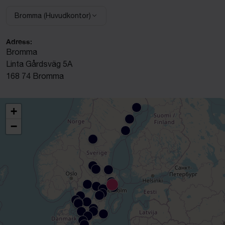
Bromma (Huvudkontor)
Välj anläggning:
Adress:
Bromma
Linta Gårdsväg 5A
168 74 Bromma
+
−