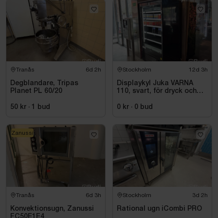
Tranås
6d 2h
Stockholm
12d 3h
Degblandare, Tripas
Displaykyl Juka VARNA
Planet PL 60/20
110, svart, för dryck och
takeaway
50 kr
·
1
bud
0 kr
·
0
bud
Zanussi
Tranås
6d 3h
Stockholm
3d 2h
Konvektionsugn, Zanussi
Rational ugn iCombi PRO
FC50E1E4