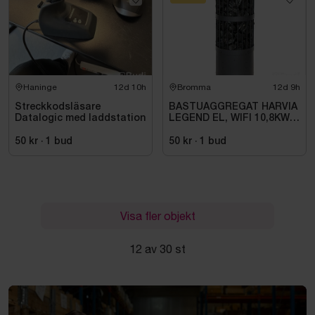
Haninge
12d 10h
Bromma
12d 9h
Streckkodsläsare
BASTUAGGREGAT HARVIA
Datalogic med laddstation
LEGEND EL, WIFI 10,8KW
SVART 9-18M3
50 kr
·
1
bud
50 kr
·
1
bud
Visa fler objekt
12 av 30 st