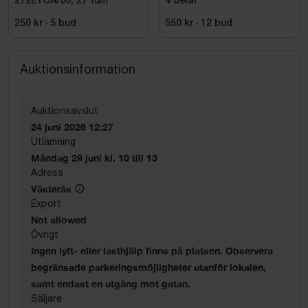
272E1CA/00, 27 tum
4 delar
250 kr
·
5
bud
550 kr
·
12
bud
Auktionsinformation
Auktionsavslut
24 juni 2026 12:27
Utlämning
Måndag 29 juni kl. 10 till 13
Adress
Västerås
Export
Not allowed
Övrigt
Ingen lyft- eller lasthjälp finns på platsen. Observera
begränsade parkeringsmöjligheter utanför lokalen,
samt endast en utgång mot gatan.
Säljare