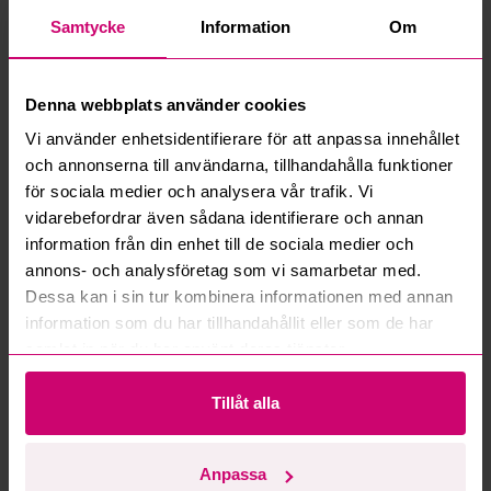
Samtycke
Information
Om
Vad innebär serviceavgift?
Vad är ett reservationspris?
Denna webbplats använder cookies
Vi använder enhetsidentifierare för att anpassa innehållet
Hur fungerar maxbud?
och annonserna till användarna, tillhandahålla funktioner
för sociala medier och analysera vår trafik. Vi
vidarebefordrar även sådana identifierare och annan
Hur fungerar budmotorn?
information från din enhet till de sociala medier och
annons- och analysföretag som vi samarbetar med.
Kan jag ångra ett bud?
Dessa kan i sin tur kombinera informationen med annan
information som du har tillhandahållit eller som de har
Kan ni frakta mina vunna objekt?
samlat in när du har använt deras tjänster.
Läs fler frågor och svar
Tillåt alla
Mer från samma kategori
Anpassa