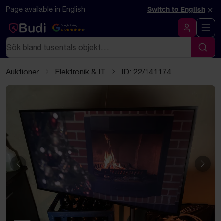
Hoppa till innehåll
Textbaserad (markdown) version av denna sida
×
Page available in English
Switch to English
Google Rating
4.5
Logga in
Sök
Sök
Auktioner
Elektronik & IT
ID: 22/141174
Föregående
Näst