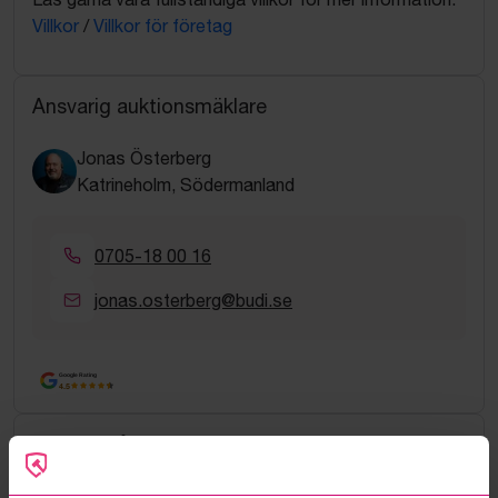
Villkor
/
Villkor för företag
Ansvarig auktionsmäklare
Jonas Österberg
Katrineholm, Södermanland
0705-18 00 16
jonas.osterberg@budi.se
Google Rating
4.5
Vanliga frågor och svar
Hur fungerar manuella bud?