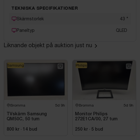
TEKNISKA SPECIFIKATIONER
Skärmstorlek
43
"
Paneltyp
QLED
Liknande objekt på auktion just nu
Samsung
Philips
Bromma
5d 9h
Bromma
5d 9h
TVskärm Samsung
Monitor Philips
QM50C, 50 tum
272E1CA/00, 27 tum
800 kr
·
14
bud
250 kr
·
5
bud