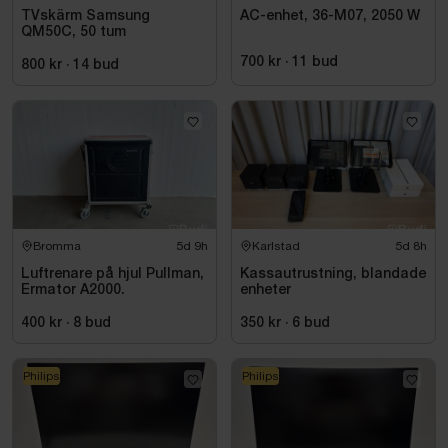
TVskärm Samsung
AC-enhet, 36-M07, 2050 W
QM50C, 50 tum
700 kr
·
11
bud
800 kr
·
14
bud
Bromma
5d 9h
Karlstad
5d 8h
Luftrenare på hjul Pullman,
Kassautrustning, blandade
Ermator A2000.
enheter
400 kr
·
8
bud
350 kr
·
6
bud
Philips
Philips