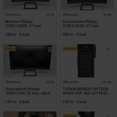
Bromma
5d 9h
Bromma
5d 9h
Monitor Philips
Datorskärm Philips
272E1CA/00, 27 tum
272E1CA/00, 27 tum
250 kr
·
5
bud
250 kr
·
5
bud
Philips
Oanvänd
Bromma
5d 9h
Bromma
12d 9h
Datorskärm Philips
TVÅVÄGSRADIO HYTERA
325E1C/00, 32 tum, välvd
HP605 UHF 400-527 MHZ
IP67 KONRADSSON
150 kr
·
4
bud
100 kr
·
2
bud
Oanvänd