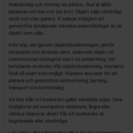
finansbolag och företag via auktion. Bud är alltid
bindande och kan inte tas bort. Objekt säljs i befintligt
skick och utan garanti. Vi saknar möjlighet att
genomföra detaljerade tekniska undersökningar av de
objekt som säljs.
Inför köp, läs igenom objektsbeskrivningen, jämför
utropspris mot liknande varor, undersök objekt vid
utannonserad visningstid samt vid avhämtning. Vid
betydande avvikelse från objektsbeskrivning, kontakta
Budi så snart som möjligt. Köparen ansvarar för att
planera och genomföra nedmontering, lastning,
transport och bortforsling.
Vid köp från ett konkursbo gäller särskilda regler. Dina
möjligheter att exempelvis reklamera, ångra eller
utkräva felansvar direkt från ett konkursbo är
begränsade eller obefintliga.
Läs gärna våra fullständiga villkor för mer information: