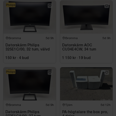
Philips
Bromma
5d 9h
Bromma
5d 9h
Datorskärm Philips
Datorskärm AOC
325E1C/00, 32 tum, välvd
CU34E4CW, 34 tum
150 kr
·
4
bud
1 150 kr
·
19
bud
Philips
Bromma
5d 9h
Tjörn
5d 12h
Datorskärm Philips
PA-högtalare the box pro,