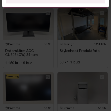
Bromma
5d 9h
Haninge
12d 10h
Datorskärm AOC
Styleshoot Produktfoto
CU34E4CW, 34 tum
50 kr
·
1
bud
1 150 kr
·
19
bud
Samsung
Bromma
5d 9h
Bromma
5d 9h