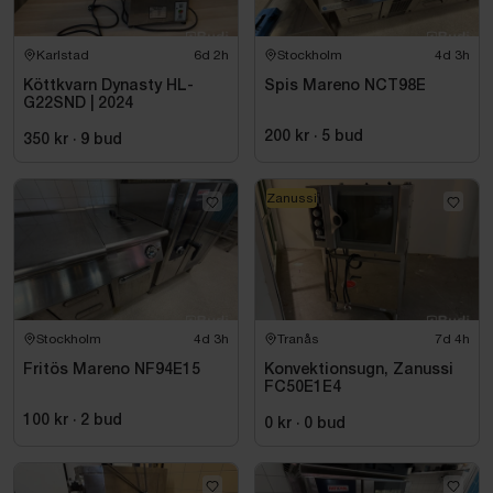
Karlstad
6d 2h
Stockholm
4d 3h
Köttkvarn Dynasty HL-
Spis Mareno NCT98E
G22SND | 2024
200 kr
·
5
bud
350 kr
·
9
bud
Zanussi
Stockholm
4d 3h
Tranås
7d 4h
Fritös Mareno NF94E15
Konvektionsugn, Zanussi
FC50E1E4
100 kr
·
2
bud
0 kr
·
0
bud