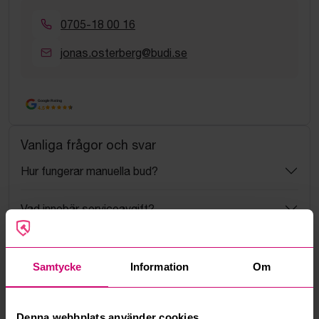
0705-18 00 16
jonas.osterberg@budi.se
Google Rating
4.5
Vanliga frågor och svar
Hur fungerar manuella bud?
Vad innebär serviceavgift?
Vad är ett reservationspris?
Samtycke
Information
Om
Hur fungerar maxbud?
Denna webbplats använder cookies