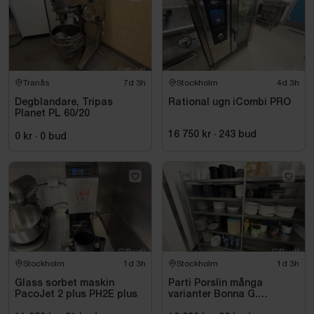
Tranås
7d 3h
Stockholm
4d 3h
Degblandare, Tripas
Rational ugn iCombi PRO
Planet PL 60/20
16 750 kr
·
243
bud
0 kr
·
0
bud
Stockholm
1d 3h
Stockholm
1d 3h
Glass sorbet maskin
Parti Porslin många
PacoJet 2 plus PH2E plus
varianter Bonna G.
Benedikt RAK Rakstene