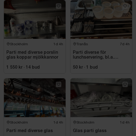
Stockholm
1d 4h
Tranås
7d 4h
Parti med diverse porslin
Parti diverse för
glas koppar mjölkkannor
lunchservering, bl.a.
assietter, glas och bestick
1 550 kr
·
14
bud
50 kr
·
1
bud
Stockholm
1d 4h
Stockholm
1d 4h
Parti med diverse glas
Glas parti glass