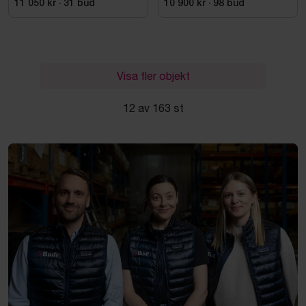
11 050 kr
·
31
bud
10 900 kr
·
98
bud
Visa fler objekt
12 av 163 st