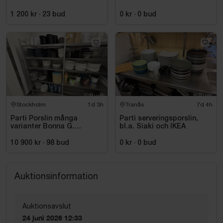
1 200 kr
·
23
bud
0 kr
·
0
bud
Stockholm
1d 3h
Tranås
7d 4h
Parti Porslin många
Parti serveringsporslin,
varianter Bonna G.
bl.a. Siaki och IKEA
Benedikt RAK Rakstene
10 900 kr
·
98
bud
0 kr
·
0
bud
Auktionsinformation
Auktionsavslut
24 juni 2026 12:33