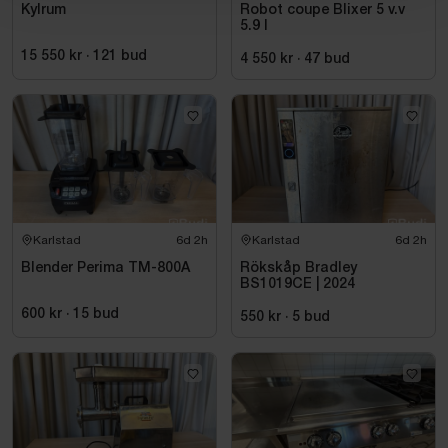
Kylrum
Robot coupe Blixer 5 v.v
5.9 l
15 550 kr
·
121
bud
4 550 kr
·
47
bud
Karlstad
6d 2h
Karlstad
6d 2h
Blender Perima TM-800A
Rökskåp Bradley
BS1019CE | 2024
600 kr
·
15
bud
550 kr
·
5
bud