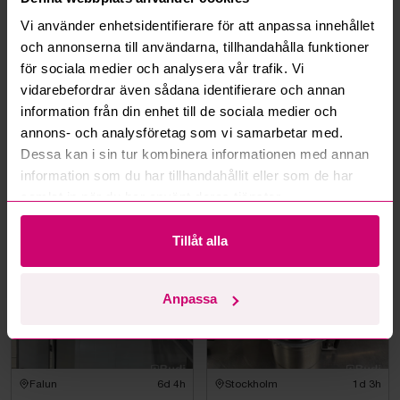
Hur fungerar budmotorn?
Vi använder enhetsidentifierare för att anpassa innehållet
och annonserna till användarna, tillhandahålla funktioner
Kan jag ångra ett bud?
för sociala medier och analysera vår trafik. Vi
vidarebefordrar även sådana identifierare och annan
Kan ni frakta mina vunna objekt?
information från din enhet till de sociala medier och
annons- och analysföretag som vi samarbetar med.
Läs fler frågor och svar
Dessa kan i sin tur kombinera informationen med annan
information som du har tillhandahållit eller som de har
samlat in när du har använt deras tjänster.
Mer från samma kategori
Tillåt alla
Anpassa
Falun
6d 4h
Stockholm
1d 3h