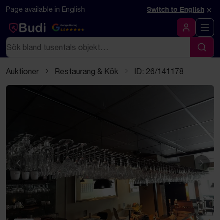
Hoppa till innehåll
Textbaserad (markdown) version av denna sida
×
Page available in English
Switch to English
Google Rating
4.5
Logga in
Sök
Sök
Auktioner
Restaurang & Kök
ID: 26/141178
Föregående
Näst