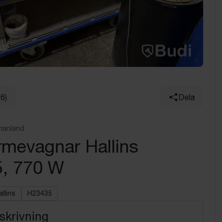
16)
Dela
manland
rmevagnar Hallins
, 770 W
allins
H23435
skrivning