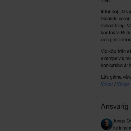
Inför köp, läs
liknande varor
avhämtning. Vi
kontakta Budi 
och genomföra 
Vid köp från et
exempelvis rek
konkursbo är b
Läs gärna våra 
Villkor
/
Villkor
Ansvarig
Jonas Ö
Katrineh