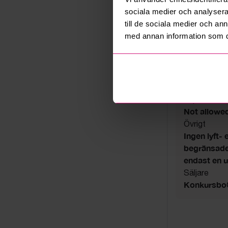
sociala medier och analysera 
till de sociala medier och a
Auktionsavs
med annan information som du 
24 juni 202
Utlämning
Måndag 29 ju
Adress
Västerås
Export
Not allowe
Övrigt
Ingen lyft- 
begränsade 
endast en 
Säljare
Konkursbo