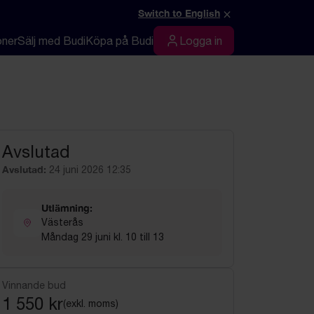
×
Switch to English
oner
Sälj med Budi
Köpa på Budi
Logga in
Logga in
Avslutad
Avslutad:
24 juni 2026 12:35
Utlämning:
Västerås
Måndag 29 juni kl. 10 till 13
Vinnande bud
1 550 kr
(exkl. moms)