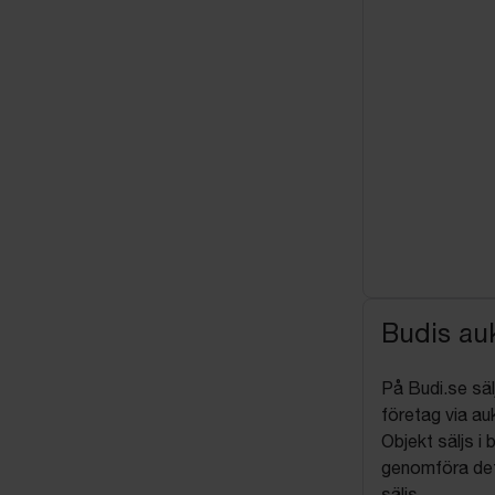
Budis auk
På Budi.se säl
företag via auk
Objekt säljs i 
genomföra det
säljs.