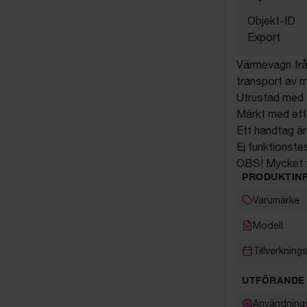
Objekt-ID
Export
Värmevagn från
transport av m
Utrustad med f
Märkt med eff
Ett handtag är 
Ej funktionste
OBS! Mycket 
PRODUKTIN
Varumärke
Modell
Tillverkning
UTFÖRANDE
Användning