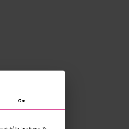
Om
andahålla funktioner för