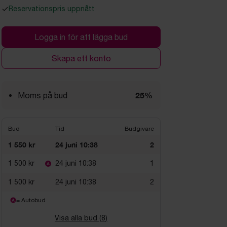
Reservationspris uppnått
Logga in för att lägga bud
Skapa ett konto
25%
Moms på bud
Bud
Tid
Budgivare
1 550 kr
24 juni 10:38
2
1 500 kr
24 juni 10:38
1
1 500 kr
24 juni 10:38
2
= Autobud
Visa alla bud (
8
)