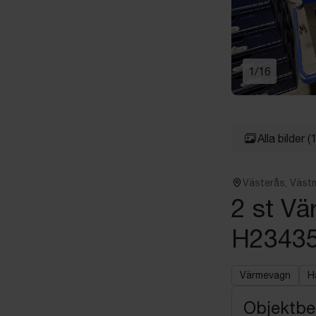
1
/
16
Alla bilder
(
Västerås, Väst
2 st Vä
H23435
Värmevagn
H
Objektbe