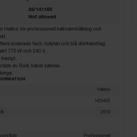
33/141185
Not allowed
 Hallins för professionell kall/varmhållning och
at.
lera isolerade fack, hyllplan och blå dörrhandtag.
ekt 770 W och 240 V.
trasigt.
stade av Budi, kabel saknas.
tunga.
FORMATION
Hallins
H23435
sår
2010
sområde
Professionell