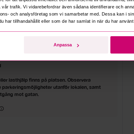
vår trafik. Vi vidarebefordrar även sådana identifierare och anna
nnons- och analysföretag som vi samarbetar med. Dessa kan i sin
lut
har tillhandahållit eller som de har samlat in när du har använt 
6 12:35
ni kl. 10 till 13
Anpassa
d
eller lasthjälp finns på platsen. Observera
parkeringsmöjligheter utanför lokalen, samt
utgång mot gatan.