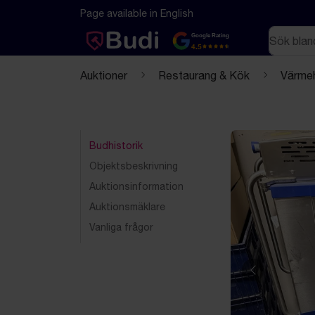
Hoppa till innehåll
Textbaserad (markdown) version av denna sida
Page available in English
Sök
Google Rating
4.5
Auktioner
Restaurang & Kök
Värmeh
Budhistorik
Objektsbeskrivning
Auktionsinformation
Auktionsmäklare
Vanliga frågor
Föregående