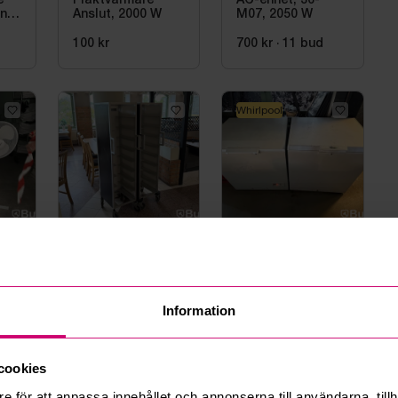
é
Fläktvärmare
AC-enhet, 36-
ng,
Anslut, 2000 W
M07, 2050 W
100 kr
700 kr
·
11
bud
Whirlpool
d 8h
Tranås
7d 6h
Tranås
7d 6h
,
Brickvagn, 2 st
Frysboxar, 2 st,
Gram/ Whirlpool
Information
0 kr
·
0
bud
0 kr
·
0
bud
cookies
information
e för att anpassa innehållet och annonserna till användarna, tillh