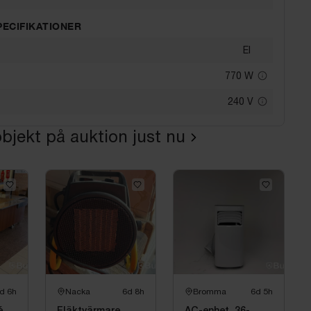
PECIFIKATIONER
El
770
W
240
V
bjekt på auktion just nu
d 6h
Nacka
6d 8h
Bromma
6d 5h