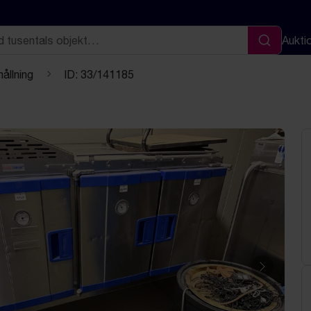
Aukti
Sök
ållning
ID: 33/141185
Nästa