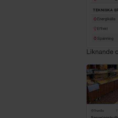
TEKNISKA S
Energikälla
Effekt
Spänning
Liknande o
Tranås
7