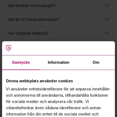
Vad innebär serviceavgift?
Vad är ett reservationspris?
Hur fungerar maxbud?
Hur fungerar budmotorn?
Kan jag ångra ett bud?
Samtycke
Information
Om
Kan ni frakta mina vunna objekt?
Denna webbplats använder cookies
Läs fler frågor och svar
Vi använder enhetsidentifierare för att anpassa innehållet
och annonserna till användarna, tillhandahålla funktioner
för sociala medier och analysera vår trafik. Vi
Mer från samma kategori
vidarebefordrar även sådana identifierare och annan
information från din enhet till de sociala medier och