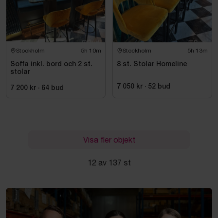
Stockholm
5h 10m
Stockholm
5h 13m
Soffa inkl. bord och 2 st.
8 st. Stolar Homeline
stolar
7 050 kr
·
52
bud
7 200 kr
·
64
bud
Visa fler objekt
12 av 137 st