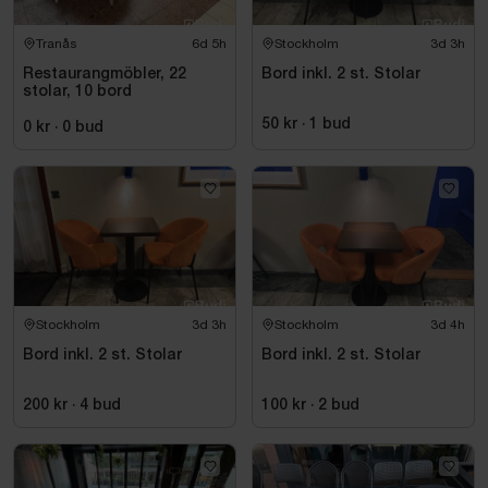
Tranås
6d 5h
Stockholm
3d 3h
Restaurangmöbler, 22
Bord inkl. 2 st. Stolar
stolar, 10 bord
50 kr
·
1
bud
0 kr
·
0
bud
Stockholm
3d 3h
Stockholm
3d 4h
Bord inkl. 2 st. Stolar
Bord inkl. 2 st. Stolar
200 kr
·
4
bud
100 kr
·
2
bud