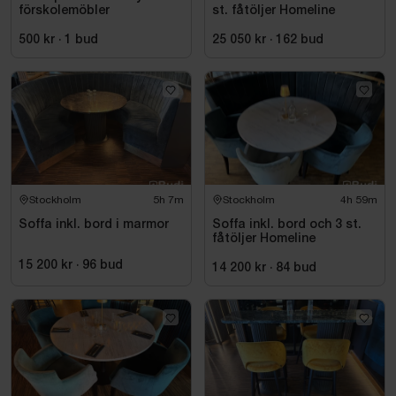
förskolemöbler
st. fåtöljer Homeline
500 kr
·
1
bud
25 050 kr
·
162
bud
Stockholm
5h 7m
Stockholm
4h 59m
Soffa inkl. bord i marmor
Soffa inkl. bord och 3 st.
fåtöljer Homeline
15 200 kr
·
96
bud
14 200 kr
·
84
bud