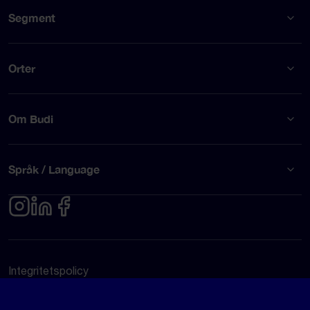
Segment
Orter
Om Budi
Språk / Language
Integritetspolicy
Användarvillkor
© Budi AB 2026