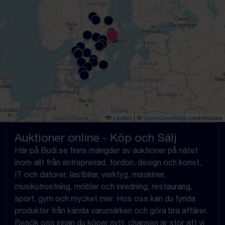
Leaflet
|
©
OpenStreetMap
contributors
Auktioner online - Köp och Sälj
Här på Budi.se finns mängder av auktioner på nätet
inom allt från entreprenad, fordon, design och konst,
IT och datorer, lastbilar, verktyg, maskiner,
musikutrustning, möbler och inredning, restaurang,
sport, gym och mycket mer. Hos oss kan du fynda
produkter från kända varumärken och göra bra affärer.
Besök oss innan du köper nytt, chansen är stor att vi