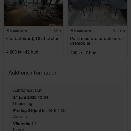
Stockholm
4h 37m
Stockholm
5h 21m
6 st cafébord, 18 st stolar
Parti med stolar och bord -
utemöbler
4 200 kr
·
42
bud
300 kr
·
7
bud
Auktionsinformation
Auktionsavslut
24 juni 2026 13:04
Utlämning
Fredag 26 juni kl. 10 till 12
Adress
Västerås
Export