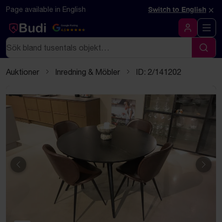
Hoppa till innehåll
Textbaserad (markdown) version av denna sida
×
Page available in English
Switch to English
Google Rating
4.5
Logga in
Sök
Sök
Auktioner
Inredning & Möbler
ID: 2/141202
Föregående
Näst