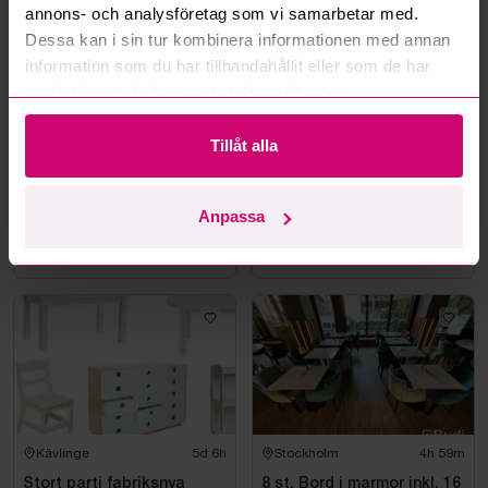
annons- och analysföretag som vi samarbetar med.
Dessa kan i sin tur kombinera informationen med annan
information som du har tillhandahållit eller som de har
samlat in när du har använt deras tjänster.
Tillåt alla
Stockholm
5h 15m
Stockholm
5h 4m
Taklampa orange/vit
Runt bord i marmor inkl. 4
Anpassa
st. fåtöljer Homeline
13 600 kr
·
90
bud
3 800 kr
·
53
bud
Kävlinge
5d 6h
Stockholm
4h 59m
Stort parti fabriksnya
8 st. Bord i marmor inkl. 16