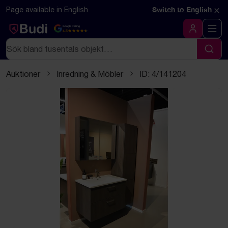
Hoppa till innehåll
Textbaserad (markdown) version av denna sida
×
Page available in English
Switch to English
Google Rating
4.5
Logga in
Sök
Sök
Auktioner
Inredning & Möbler
ID: 4/141204