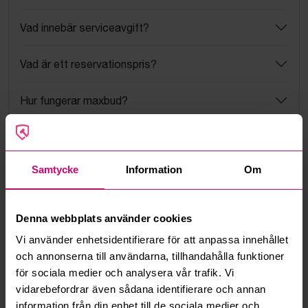
Vad innebär serviceavgift?
Vad är ett reservationspris?
Hur fungerar maxbud?
Hur fungerar budmotorn?
Samtycke
Information
Om
Kan jag ångra ett bud?
Kan ni frakta mina vunna objekt?
Denna webbplats använder cookies
Vi använder enhetsidentifierare för att anpassa innehållet
Läs fler frågor och svar
och annonserna till användarna, tillhandahålla funktioner
för sociala medier och analysera vår trafik. Vi
vidarebefordrar även sådana identifierare och annan
Mer från samma kategori
information från din enhet till de sociala medier och