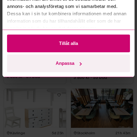
annons- och analysföretag som vi samarbetar med.
Dessa kan i sin tur kombinera informationen med annan
information som du har tillhandahållit eller som de har
samlat in när du har använt deras tjänster.
Tillåt alla
Stockholm
21h 59m
Stockholm
21h 48m
Anpassa
Taklampa orange/vit
Runt bord i marmor inkl. 4
st. fåtöljer Homeline
6 550 kr
·
54
bud
3 800 kr
·
53
bud
Kävlinge
5d 23h
Stockholm
21h 43m