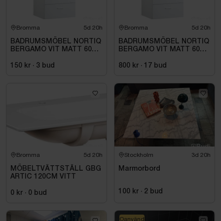
Bromma
5d 20h
Bromma
5d 20h
BADRUMSMÖBEL NORTIQ
BADRUMSMÖBEL NORTIQ
BERGAMO VIT MATT 60
BERGAMO VIT MATT 60
CM
CM
150 kr
·
3
bud
800 kr
·
17
bud
Bromma
5d 20h
Stockholm
3d 20h
MÖBELTVÄTTSTÄLL GBG
Marmorbord
ARTIC 120CM VITT
100 kr
·
2
bud
0 kr
·
0
bud
Oanvänd