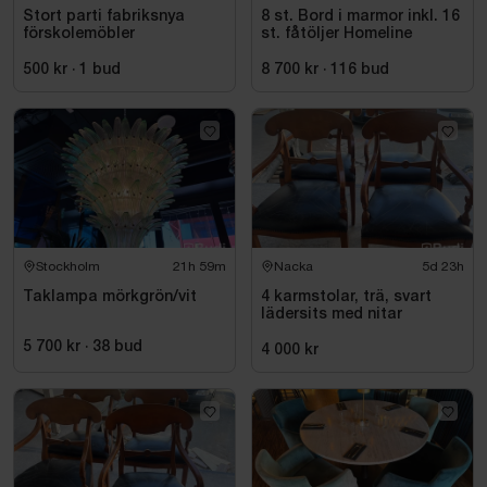
Stort parti fabriksnya
8 st. Bord i marmor inkl. 16
förskolemöbler
st. fåtöljer Homeline
500 kr
·
1
bud
8 700 kr
·
116
bud
Stockholm
21h 59m
Nacka
5d 23h
Taklampa mörkgrön/vit
4 karmstolar, trä, svart
lädersits med nitar
5 700 kr
·
38
bud
4 000 kr