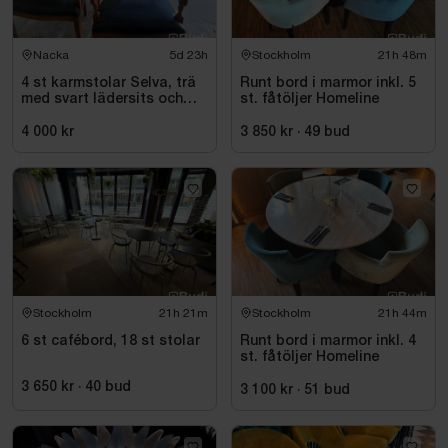
Nacka
5d 23h
Stockholm
21h 48m
4 st karmstolar Selva, trä
Runt bord i marmor inkl. 5
med svart lädersits och
st. fåtöljer Homeline
nitar
4 000 kr
3 850 kr
·
49
bud
Stockholm
21h 21m
Stockholm
21h 44m
6 st cafébord, 18 st stolar
Runt bord i marmor inkl. 4
st. fåtöljer Homeline
3 650 kr
·
40
bud
3 100 kr
·
51
bud