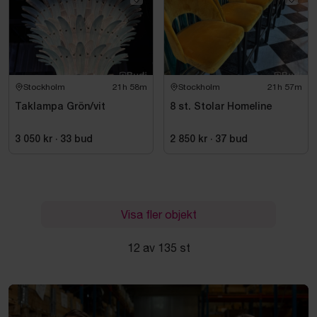
Stockholm
21h 58m
Stockholm
21h 57m
Taklampa Grön/vit
8 st. Stolar Homeline
3 050 kr
·
33
bud
2 850 kr
·
37
bud
Visa fler objekt
12 av 135 st