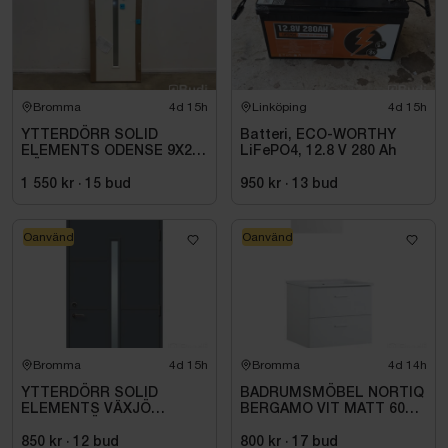
Bromma
4d 15h
Linköping
4d 15h
YTTERDÖRR SOLID
Batteri, ECO-WORTHY
ELEMENTS ODENSE 9X20
LiFePO4, 12.8 V 280 Ah
HÖGER VIT
1 550 kr
·
15
bud
950 kr
·
13
bud
Oanvänd
Oanvänd
Bromma
4d 15h
Bromma
4d 14h
YTTERDÖRR SOLID
BADRUMSMÖBEL NORTIQ
ELEMENTS VÄXJÖ
BERGAMO VIT MATT 60
M10X21 HÖGER ANTRACIT
CM
850 kr
·
12
bud
800 kr
·
17
bud