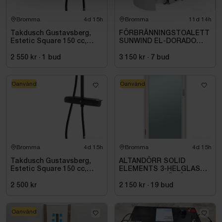
Bromma
4d 15h
Bromma
11d 14h
Takdusch Gustavsberg,
FÖRBRÄNNINGSTOALETT
Estetic Square 150 cc,
SUNWIND EL-DORADO
mattsvart
PLUS
2 550 kr
·
1
bud
3 150 kr
·
7
bud
Oanvänd
Oanvänd
Bromma
4d 15h
Bromma
4d 15h
Takdusch Gustavsberg,
ALTANDÖRR SOLID
Estetic Square 150 cc,
ELEMENTS 3-HELGLAS
mattsvart
VHED 9X21 TRÄ VÄNSTER
2 500 kr
2 150 kr
·
19
bud
Oanvänd