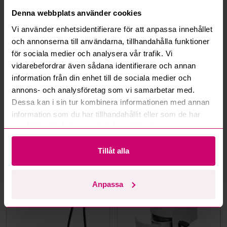
Hur fungerar maxbud?
Denna webbplats använder cookies
Vi använder enhetsidentifierare för att anpassa innehållet
Hur fungerar budmotorn?
och annonserna till användarna, tillhandahålla funktioner
för sociala medier och analysera vår trafik. Vi
Kan jag ångra ett bud?
vidarebefordrar även sådana identifierare och annan
information från din enhet till de sociala medier och
Kan ni frakta mina vunna objekt?
annons- och analysföretag som vi samarbetar med.
Dessa kan i sin tur kombinera informationen med annan
Läs fler frågor och svar
information som du har tillhandahållit eller som de har
samlat in när du har använt deras tjänster.
Mer från samma kategori
Tillåt alla
Oanvänd
Oanvänd
Anpassa