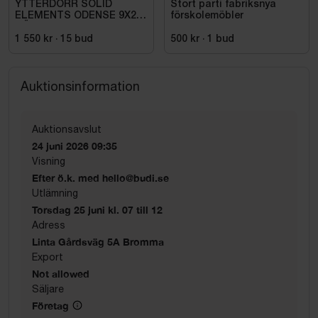
YTTERDÖRR SOLID
Stort parti fabriksnya
ELEMENTS ODENSE 9X20
förskolemöbler
HÖGER VIT
1 550 kr
·
15
bud
500 kr
·
1
bud
Auktionsinformation
Auktionsavslut
24 juni 2026 09:35
Visning
Efter ö.k. med hello@budi.se
Utlämning
Torsdag 25 juni kl. 07 till 12
Adress
Linta Gårdsväg 5A Bromma
Export
Not allowed
Säljare
Företag