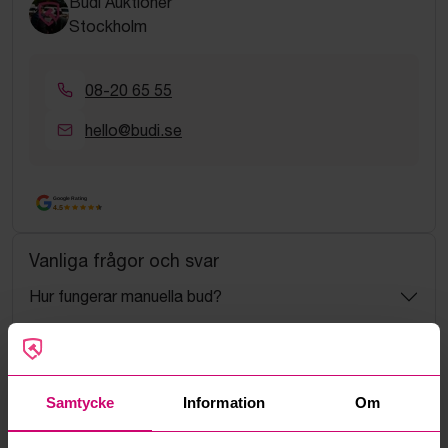
Budi Auktioner
Stockholm
08-20 65 55
hello@budi.se
Google Rating
4.5
Vanliga frågor och svar
Hur fungerar manuella bud?
Vad innebär serviceavgift?
Vad är ett reservationspris?
Samtycke
Information
Om