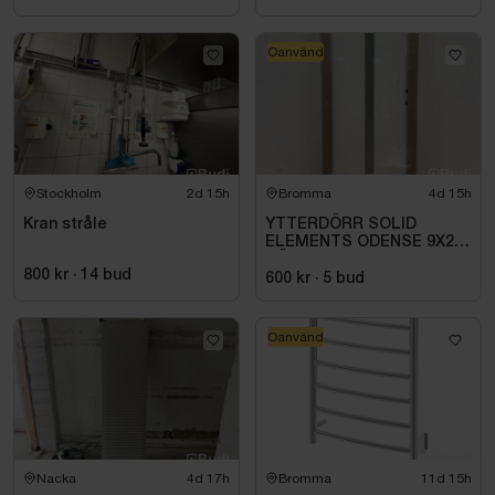
Oanvänd
Stockholm
2d 15h
Bromma
4d 15h
Kran stråle
YTTERDÖRR SOLID
ELEMENTS ODENSE 9X21
HÖGER VIT
800 kr
·
14
bud
600 kr
·
5
bud
Oanvänd
Nacka
4d 17h
Bromma
11d 15h