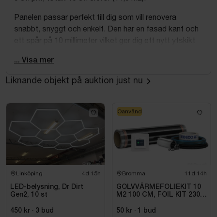
Panelen passar perfekt till dig som vill renovera
snabbt, snyggt och enkelt. Den har en fasad kant och
ett spår på 10 millimeter vilket ger dig ett nytt ytskikt
på väggarna utan att behöva slipa, spackla eller måla.
... Visa mer
Panelen har en borstad yta och är färdigmålad med en
vattenbaserad vit färg. Om du inte önskar att ha panel
Liknande objekt på auktion just nu
från tak till golv kan du dela den på mitten och använda
som en bröstpanel. Väggpanelen är tillverkad i Sverige
av MDF från noga utvalda producenter. Den monteras
Oanvänd
på befintlig vägg och har not samt fjäder på
långsidorna. Den skarvas enkelt ihop utan synlig
infästning.
Teknisk information
Linköping
4d 15h
Bromma
11d 14h
Material: MDF
Färg: Vit (S 0502-Y)
LED-belysning, Dr Dirt
GOLVVÄRMEFOLIEKIT 10
Gen2, 10 st
M2 100 CM, FOIL KIT 230
Modell: Klassisk
V. 1 M
Längd: 2435 mm
450 kr
·
3
bud
50 kr
·
1
bud