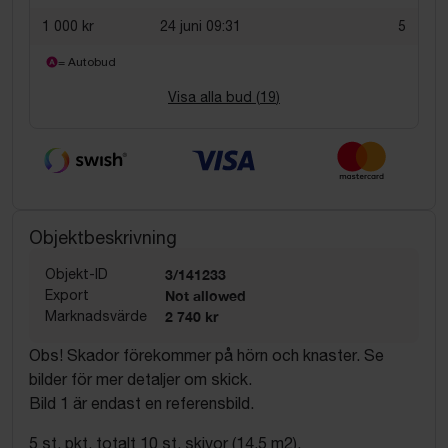
1 000 kr
24 juni 09:31
5
= Autobud
Visa alla bud (
19
)
Objektbeskrivning
Objekt-ID
3/141233
Export
Not allowed
Marknadsvärde
2 740 kr
Obs! Skador förekommer på hörn och knaster. Se
bilder för mer detaljer om skick.
Bild 1 är endast en referensbild.
5 st. pkt, totalt 10 st. skivor (14,5 m2).