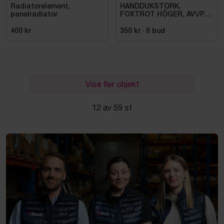
Radiatorelement,
HANDDUKSTORK.
panelradiator
FOXTROT HÖGER, AV\/PÅ
KNAPP. 80W \/IP44\/230V
400 kr
350 kr
·
6
bud
Visa fler objekt
12 av 59 st