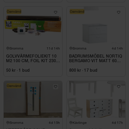
Bredd: 620 mm
Tjocklek: 6 mm
Oanvänd
Oanvänd
Antal skivor per paket: 2 st
Produkten är en retur och kan ha skadat emballage.
Bromma
11d 14h
Bromma
4d 14h
GOLVVÄRMEFOLIEKIT 10
BADRUMSMÖBEL NORTIQ
M2 100 CM, FOIL KIT 230
BERGAMO VIT MATT 60
V. 1 M
CM
50 kr
·
1
bud
800 kr
·
17
bud
Oanvänd
Bromma
4d 15h
Kävlinge
4d 17h