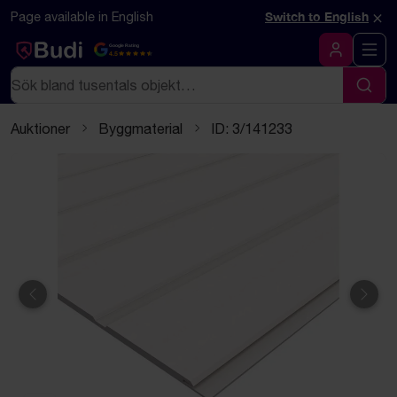
Hoppa till innehåll
Textbaserad (markdown) version av denna sida
×
Page available in English
Switch to English
Google Rating
4.5
Logga in
Sök
Sök
Auktioner
Byggmaterial
ID: 3/141233
Föregående
Näst