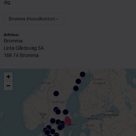
dig.
Bromma (Huvudkontor)
Välj anläggning:
Adress:
Bromma
Linta Gårdsväg 5A
168 74 Bromma
+
−