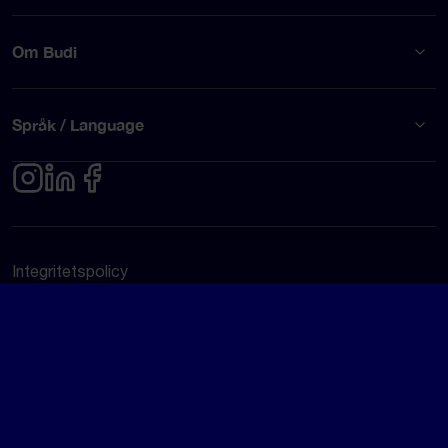
Om Budi
Språk / Language
Integritetspolicy
Användarvillkor
© Budi AB 2026
Google Rating
4.5