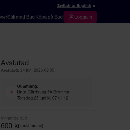
×
Switch to English
oner
Sälj med Budi
Köpa på Budi
Logga in
Logga in
Avslutad
Avslutad:
24 juni 2026 09:35
Utlämning:
Linta Gårdsväg 5A Bromma
Torsdag 25 juni kl. 07 till 12
Vinnande bud
600 kr
(exkl. moms)