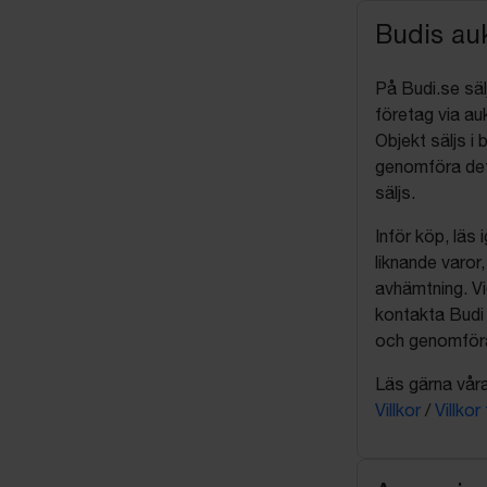
Budis auk
På Budi.se säl
företag via auk
Objekt säljs i 
genomföra det
säljs.
Inför köp, läs
liknande varor
avhämtning. Vi
kontakta Budi 
och genomföra 
Läs gärna våra 
Villkor
/
Villkor