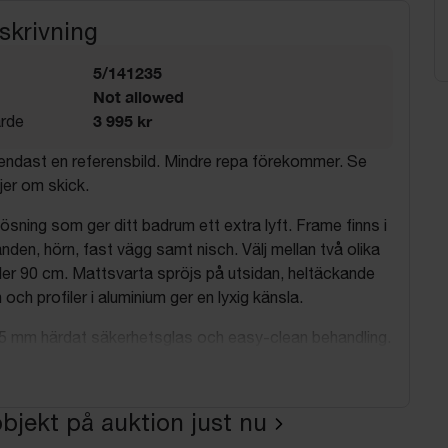
skrivning
5/141235
Not allowed
3 995 kr
rde
 endast en referensbild. Mindre repa förekommer. Se
ljer om skick.
ösning som ger ditt badrum ett extra lyft. Frame finns i
anden, hörn, fast vägg samt nisch. Välj mellan två olika
ller 90 cm. Mattsvarta spröjs på utsidan, heltäckande
 och profiler i aluminium ger en lyxig känsla.
 5 mm härdat säkerhetsglas och easy-clean behandling.
rån innerhörn till ytterkant profil.
ation
bjekt på auktion just nu
0