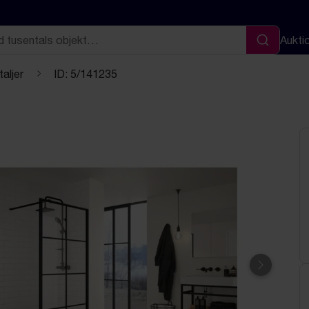
Aukti
Sök
aljer
ID: 5/141235
Nästa