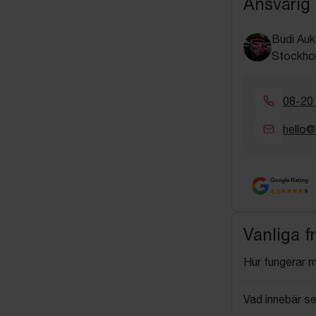
Ansvarig
Budi Auk
Stockho
08-20
hello@
Google Rating
4.5
Vanliga f
Hur fungerar 
Vad innebär se