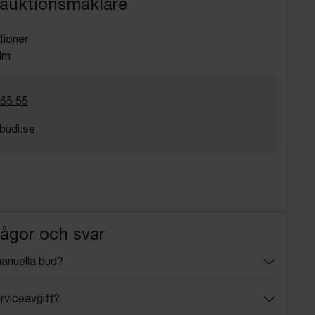
 auktionsmäklare
tioner
lm
 65 55
budi.se
rågor och svar
manuella bud?
rviceavgift?