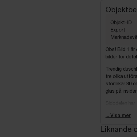
Objektbe
Objekt-ID
Export
Marknadsvä
Obs! Bild 1 är
bilder för deta
Trendig duschl
tre olika utför
storlekar 80 e
glas på insidan
Sidodelen har
Måtten räknas f
... Visa mer
Teknisk inform
Liknande o
Bredd (cm): 9