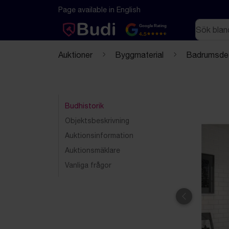
Hoppa till innehåll
Textbaserad (markdown) version av denna sida
Page available in English
Sök
Google Rating
4.5
Auktioner
Byggmaterial
Badrumsdet
Budhistorik
Objektsbeskrivning
Auktionsinformation
Auktionsmäklare
Vanliga frågor
Föregående