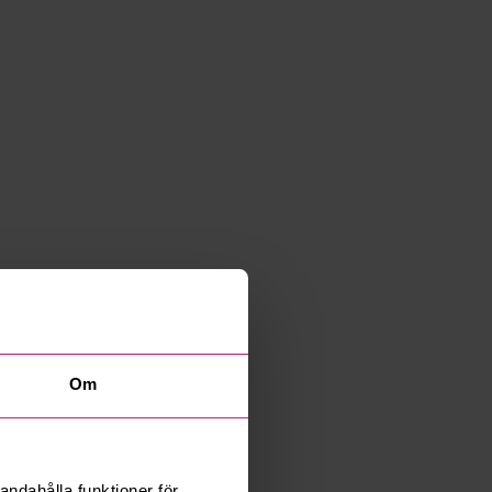
Om
andahålla funktioner för