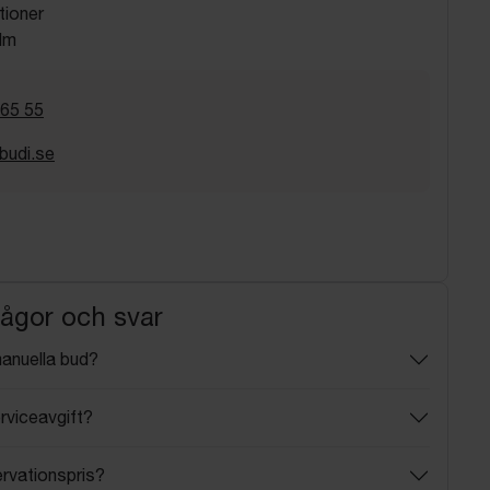
tioner
lm
 65 55
budi.se
rågor och svar
manuella bud?
rviceavgift?
ervationspris?