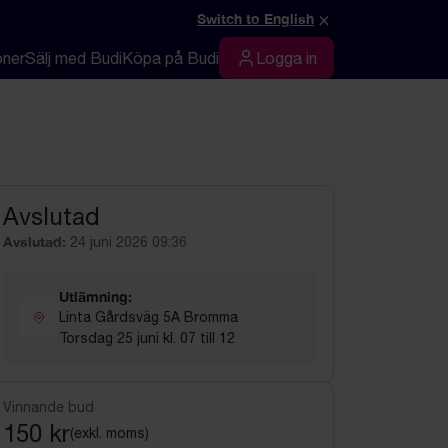
×
Switch to English
oner
Sälj med Budi
Köpa på Budi
Logga in
Logga in
Avslutad
Avslutad:
24 juni 2026 09:36
Utlämning:
Linta Gårdsväg 5A Bromma
Torsdag 25 juni kl. 07 till 12
Vinnande bud
150 kr
(exkl. moms)