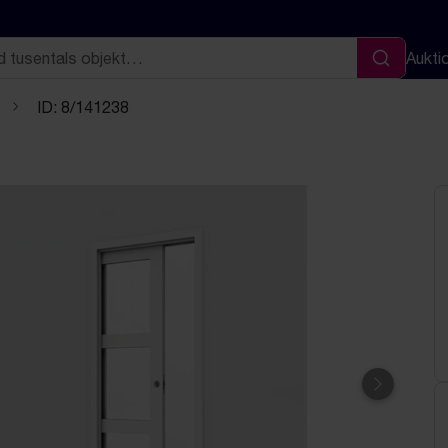
Aukti
Sök
ID: 8/141238
Nästa