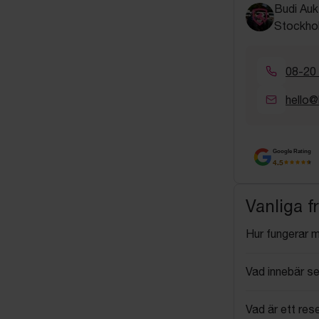
Budi Auk
Stockho
08-20
hello@
Google Rating
4.5
Vanliga f
Hur fungerar 
Vad innebär se
Vad är ett res