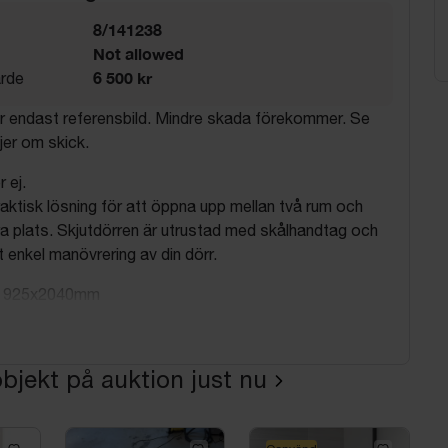
8/141238
Not allowed
6 500 kr
rde
är endast referensbild. Mindre skada förekommer. Se
ljer om skick.
 ej.
aktisk lösning för att öppna upp mellan två rum och
a plats. Skjutdörren är utrustad med skålhandtag och
t enkel manövrering av din dörr.
d: 925x2040mm
0x21
S S-0502-Y)
bjekt på auktion just nu
n retur och har skadat emballage.