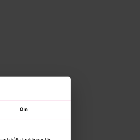
Om
andahålla funktioner för