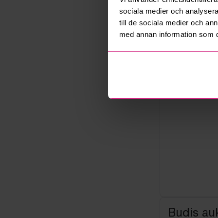
Not allowe
sociala medier och analysera 
Säljare
till de sociala medier och a
Företag
med annan information som du 
Budis auk