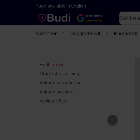
Hoppa till innehåll
Textbaserad (markdown) version av denna sida
Page available in English
Sök
Google Rating
4.5
Auktioner
Byggmaterial
Innerdörrar
Budhistorik
Objektsbeskrivning
Auktionsinformation
Auktionsmäklare
Vanliga frågor
Föregående