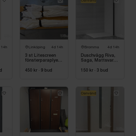
Oanvänd
 14h
Linköping
4d 14h
Bromma
4d 14h
3 st Litescreen
Duschvägg Riva,
fönsterparaplyer,
Saga, Mattsvart,
160x210 cm
80 cm
D
d
450 kr
·
9
bud
150 kr
·
3
bud
Oanvänd