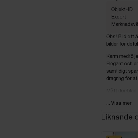
Objekt-ID
Export
Marknadsvä
Obs! Bild ett 
bilder för deta
Karm medföljer
Elegant och pr
samtidigt spar
dragring för at
Mått dörrbla
Modulmått: 1
... Visa mer
Färg: Vit (NC
Liknande o
Produkten är e