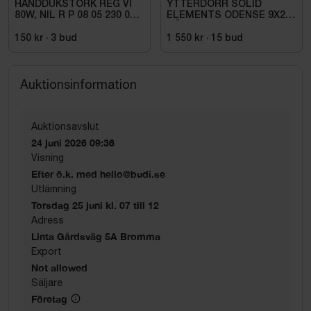
HANDDUKSTORK REG VI
YTTERDÖRR SOLID
80W, NIL R P 08 05 230 01 1
ELEMENTS ODENSE 9X20
W
HÖGER VIT
150 kr
·
3
bud
1 550 kr
·
15
bud
Auktionsinformation
Auktionsavslut
24 juni 2026 09:36
Visning
Efter ö.k. med hello@budi.se
Utlämning
Torsdag 25 juni kl. 07 till 12
Adress
Linta Gårdsväg 5A Bromma
Export
Not allowed
Säljare
Företag