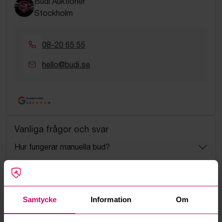
Budi Auktioner
Stockholm
08-20 65 55
hello@budi.se
Google Rating
4.5
Vanliga frågor och svar
Hur fungerar manuella bud?
Vad innebär serviceavgift?
Vad är ett reservationspris?
Samtycke
Information
Om