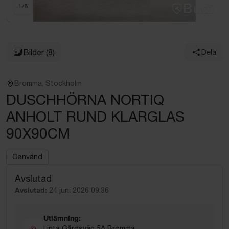
1
/
8
Bilder
(8)
Dela
Bromma, Stockholm
DUSCHHÖRNA NORTIQ
ANHOLT RUND KLARGLAS
90X90CM
Oanvänd
Avslutad
Avslutad:
24 juni 2026 09:36
Utlämning:
Linta Gårdsväg 5A Bromma