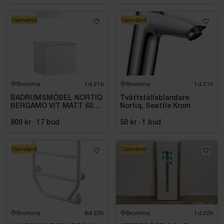
Profiler: Krom
Glas: Klar
Oanvänd
Oanvänd
Säkerhetsglas: 5 mm
Utrymme för utanpåliggande rör: 12 mm
Svängbara dörrar: Ja
Lyftgångjärn: Ja
Bromma
1d 21h
Bromma
1d 21h
Produkten är en retur och har skadat emballage.
BADRUMSMÖBEL NORTIQ
Tvättställsblandare
BERGAMO VIT MATT 60
Nortiq, Seattle Krom
CM
800 kr
·
17
bud
50 kr
·
1
bud
Oanvänd
Oanvänd
Bromma
8d 22h
Bromma
1d 22h