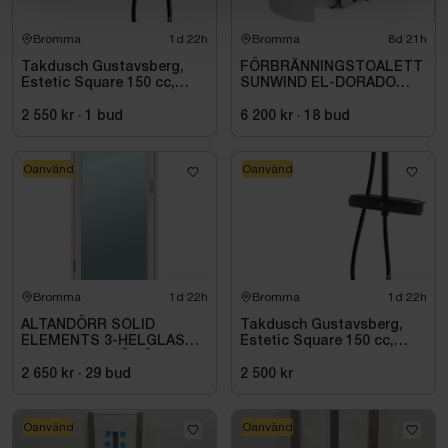
Bromma
1d 22h
Bromma
8d 21h
Takdusch Gustavsberg,
FÖRBRÄNNINGSTOALETT
Estetic Square 150 cc,
SUNWIND EL-DORADO
mattsvart
PLUS
2 550 kr
·
1
bud
6 200 kr
·
18
bud
Oanvänd
Oanvänd
Bromma
1d 22h
Bromma
1d 22h
ALTANDÖRR SOLID
Takdusch Gustavsberg,
ELEMENTS 3-HELGLAS
Estetic Square 150 cc,
VHED 9X21 TRÄ VÄNSTER
mattsvart
2 650 kr
·
29
bud
2 500 kr
Oanvänd
Oanvänd