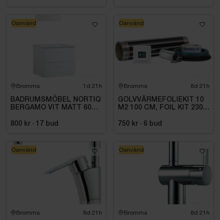
Oanvänd
Oanvänd
Bromma
1d 21h
Bromma
8d 21h
BADRUMSMÖBEL NORTIQ
GOLVVÄRMEFOLIEKIT 10
BERGAMO VIT MATT 60
M2 100 CM, FOIL KIT 230
CM
V. 1 M
800 kr
·
17
bud
750 kr
·
6
bud
Oanvänd
Oanvänd
Bromma
8d 21h
Bromma
8d 21h