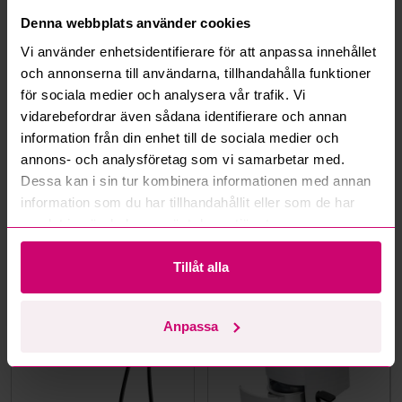
Hur fungerar maxbud?
Denna webbplats använder cookies
Vi använder enhetsidentifierare för att anpassa innehållet
Hur fungerar budmotorn?
och annonserna till användarna, tillhandahålla funktioner
för sociala medier och analysera vår trafik. Vi
Kan jag ångra ett bud?
vidarebefordrar även sådana identifierare och annan
information från din enhet till de sociala medier och
Kan ni frakta mina vunna objekt?
annons- och analysföretag som vi samarbetar med.
Dessa kan i sin tur kombinera informationen med annan
Läs fler frågor och svar
information som du har tillhandahållit eller som de har
samlat in när du har använt deras tjänster.
Mer från samma kategori
Tillåt alla
Oanvänd
Oanvänd
Anpassa