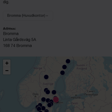
dig.
Bromma (Huvudkontor)
Välj anläggning:
Adress:
Bromma
Linta Gårdsväg 5A
168 74 Bromma
+
−