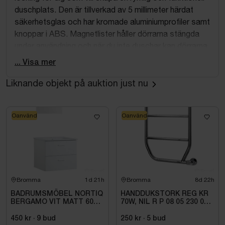
duschplats. Den är tillverkad av 5 millimeter härdat
säkerhetsglas och har kromade aluminiumprofiler samt
knoppar i ABS. Magnetlister håller dörrarna stängda
under användning och när du inte duschar kan dörrarna
svängas inåt för att spara plats i badrummet.
... Visa mer
Profilerna är justerbara upp till 15 millimeter vilket
Liknande objekt på auktion just nu
underlättar installationen och ger flexibilitet vid
montering. Släplisterna längst ner hindrar vatten från
att rinna ut under dörrarna och bidrar till en torrare
Oanvänd
Oanvänd
badrumsmiljö. Lyftgångjärnen ger en smidig öppning
och stängning samt minskar belastningen mot golvet.
Teknisk information
Material: Härdat säkerhetsglas och aluminium
Bromma
1d 21h
Bromma
8d 22h
Färg: Krom och klar
Höjd: 190 cm
BADRUMSMÖBEL NORTIQ
HANDDUKSTORK REG KR
BERGAMO VIT MATT 60
70W, NIL R P 08 05 230 01
Bredd: 90 cm
CM
1C
Djup: 90 cm
450 kr
·
9
bud
250 kr
·
5
bud