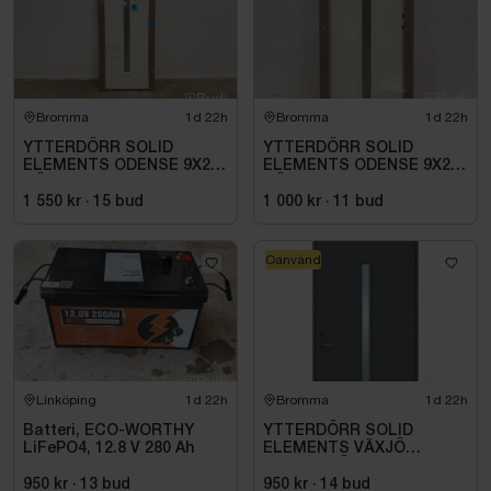
Bromma
1d 22h
Bromma
1d 22h
YTTERDÖRR SOLID
YTTERDÖRR SOLID
ELEMENTS ODENSE 9X20
ELEMENTS ODENSE 9X21
HÖGER VIT
HÖGER VIT
1 550 kr
·
15
bud
1 000 kr
·
11
bud
Oanvänd
Linköping
1d 22h
Bromma
1d 22h
Batteri, ECO-WORTHY
YTTERDÖRR SOLID
LiFePO4, 12.8 V 280 Ah
ELEMENTS VÄXJÖ
M10X21 HÖGER ANTRACIT
950 kr
·
13
bud
950 kr
·
14
bud