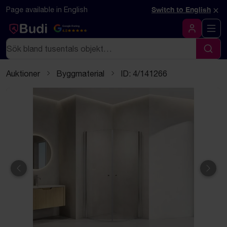
Hoppa till innehåll
Textbaserad (markdown) version av denna sida
×
Page available in English
Switch to English
Google Rating
4.5
Logga in
Sök
Sök
Auktioner
Byggmaterial
ID: 4/141266
Föregående
Näst