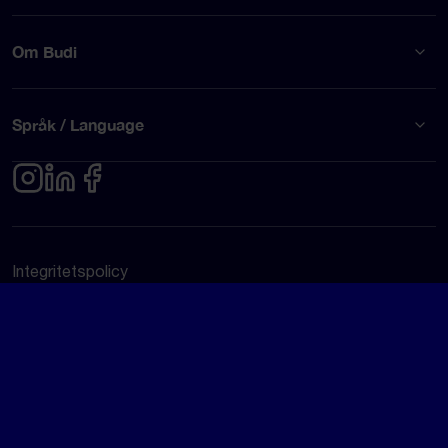
Om Budi
Språk / Language
Integritetspolicy
Användarvillkor
© Budi AB 2026
Google Rating
4.5