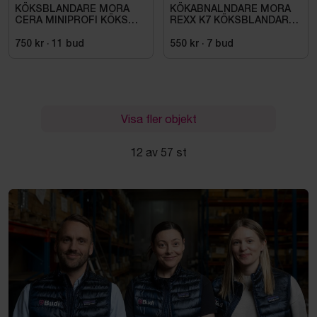
KÖKSBLANDARE MORA
KÖKABNALNDARE MORA
CERA MINIPROFI KÖKS
REXX K7 KÖKSBLANDARE,
BL., MED H-DUSCH, R10
M DISKM.AVST,
242301
KROM\/SVART
750 kr
·
11
bud
550 kr
·
7
bud
Visa fler objekt
12 av 57 st