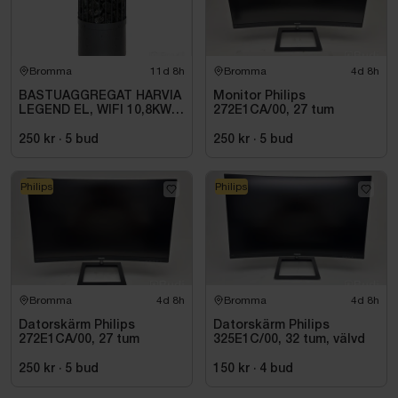
Bromma
11d 8h
Bromma
4d 8h
BASTUAGGREGAT HARVIA
Monitor Philips
LEGEND EL, WIFI 10,8KW
272E1CA/00, 27 tum
SVART 9-18M3
250 kr
·
5
bud
250 kr
·
5
bud
Philips
Philips
Bromma
4d 8h
Bromma
4d 8h
Datorskärm Philips
Datorskärm Philips
272E1CA/00, 27 tum
325E1C/00, 32 tum, välvd
250 kr
·
5
bud
150 kr
·
4
bud