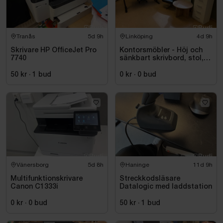
Tranås
5d 9h
Linköping
4d 9h
Skrivare HP OfficeJet Pro
Kontorsmöbler - Höj och
7740
sänkbart skrivbord, stol,
skrivare, hyllor m.m.
50 kr
·
1
bud
0 kr
·
0
bud
Vänersborg
5d 8h
Haninge
11d 9h
Multifunktionskrivare
Streckkodsläsare
Canon C1333i
Datalogic med laddstation
0 kr
·
0
bud
50 kr
·
1
bud