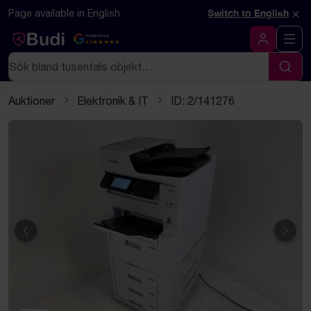
Hoppa till innehåll
Textbaserad (markdown) version av denna sida
×
Page available in English
Switch to English
Google Rating
4.5
Logga in
Sök
Sök
Auktioner
Elektronik & IT
ID: 2/141276
Föregående
Näst