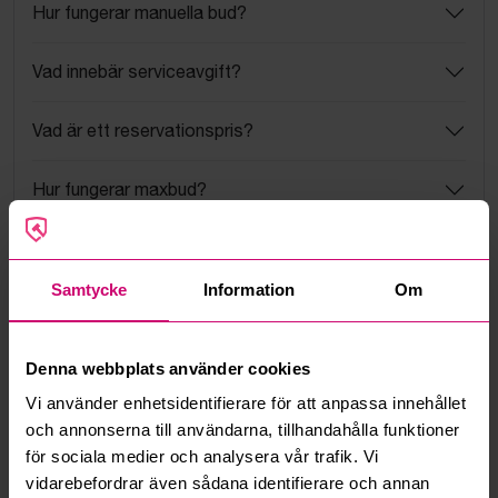
Hur fungerar manuella bud?
Vad innebär serviceavgift?
Vad är ett reservationspris?
Hur fungerar maxbud?
Hur fungerar budmotorn?
Samtycke
Information
Om
Kan jag ångra ett bud?
Kan ni frakta mina vunna objekt?
Denna webbplats använder cookies
Vi använder enhetsidentifierare för att anpassa innehållet
Läs fler frågor och svar
och annonserna till användarna, tillhandahålla funktioner
för sociala medier och analysera vår trafik. Vi
vidarebefordrar även sådana identifierare och annan