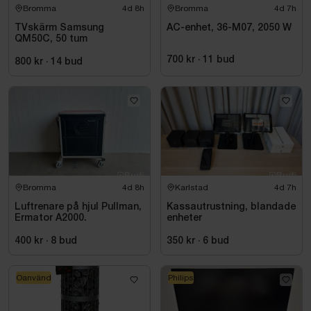
Bromma
4d 8h
Bromma
4d 7h
TVskärm Samsung
AC-enhet, 36-M07, 2050 W
QM50C, 50 tum
700 kr
·
11
bud
800 kr
·
14
bud
Bromma
4d 8h
Karlstad
4d 7h
Luftrenare på hjul Pullman,
Kassautrustning, blandade
Ermator A2000.
enheter
400 kr
·
8
bud
350 kr
·
6
bud
Oanvänd
Philips