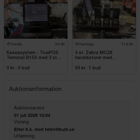
Tranås
5d 9h
Haninge
11d 8h
Kassasystem - TruePOS
4 st. Zebra MC2X
Terminal B15S med 3 st
handdatorer med
kortläsare PAX samt
laddstation
kvittoskrivare
0 kr
·
0
bud
50 kr
·
1
bud
Auktionsinformation
Auktionsavslut
01 juli 2026 10:04
Visning
Efter ö.k. med hello@budi.se
Utlämning