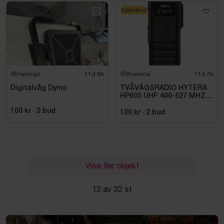
Oanvänd
Haninge
11d 8h
Bromma
11d 7h
Digitalvåg Dymo
TVÅVÄGSRADIO HYTERA
HP605 UHF 400-527 MHZ
IP67 KONRADSSON
100 kr
·
2
bud
100 kr
·
2
bud
Visa fler objekt
12 av 32 st