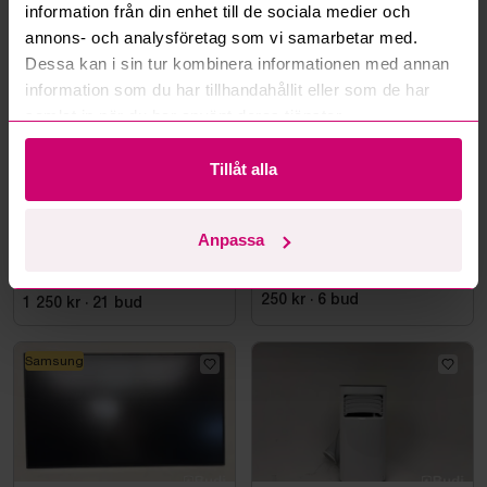
Mer från samma kategori
information från din enhet till de sociala medier och
annons- och analysföretag som vi samarbetar med.
Dessa kan i sin tur kombinera informationen med annan
information som du har tillhandahållit eller som de har
samlat in när du har använt deras tjänster.
Tillåt alla
Bromma
4d 8h
Haninge
11d 9h
Anpassa
Datorskärm AOC
Styleshoot Produktfoto
CU34E4CW, 34 tum
250 kr
·
6
bud
1 250 kr
·
21
bud
Samsung