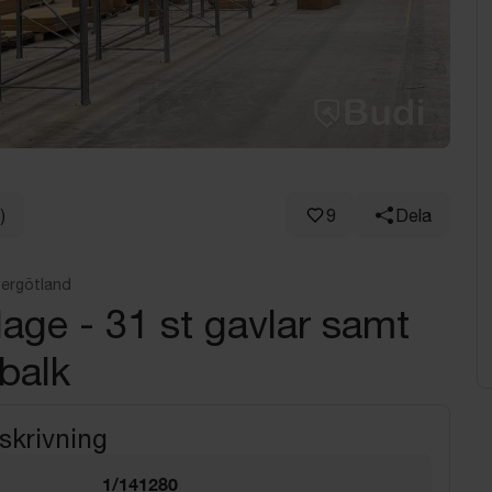
)
9
Dela
Lägg till i Favoriter
favoriter
tergötland
llage - 31 st gavlar samt
balk
skrivning
1/141280