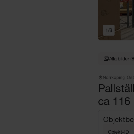
1
/
8
Alla bilder
(8
Norrköping, Ös
Pallstä
ca 116 
Objektbe
Objekt-ID