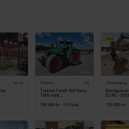
Volvo
4d 4h
Gävle
4d
Norrköping
ter
Traktor Fendt 820 Vario
Bandgrävar
TMS med
EC45, -200
dubbelmontage - 2009
182 000 kr
·
115
bud
123 500 kr
·
Mercedes-Be