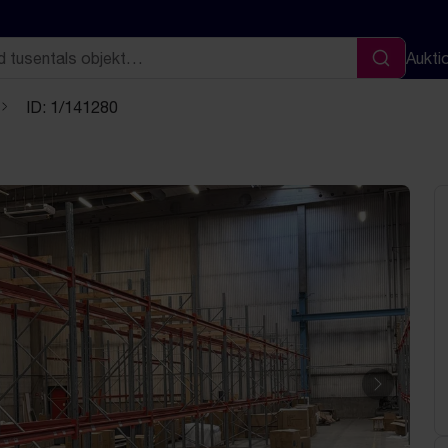
Aukti
Sök
ID: 1/141280
Nästa