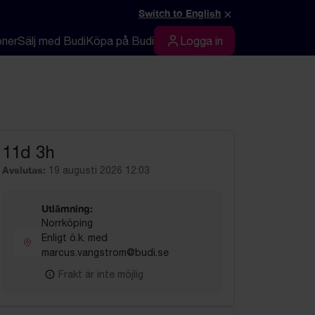
×
Switch to English
oner
Sälj med Budi
Köpa på Budi
Logga in
Logga in
11d 3h
Avslutas:
19 augusti 2026 12:03
Utlämning:
Norrköping
Enligt ö.k. med
marcus.vangstrom@budi.se
Frakt är inte möjlig