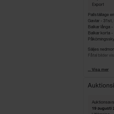
Export
Pallställage en
Gavlar - 31st,
Balkar långa - 
Balkar korta - 
Påkörningssky
Säljes nedmon
Fåtal bilder v
Hämtning sker
... Visa mer
Auktions
Auktionsavs
19 augusti 