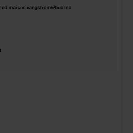
. med marcus.vangstrom@budi.se
d