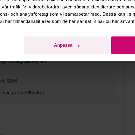
vår trafik. Vi vidarebefordrar även sådana identifierare och anna
fullständiga villkor för mer information:
nnons- och analysföretag som vi samarbetar med. Dessa kan i sin
 för företag
har tillhandahållit eller som de har samlat in när du har använt 
 auktionsmäklare
Anpassa
Vångström
ng, Östergötlands län
99 23 84
s.vangstrom@budi.se