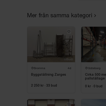
Mer från samma kategori
Bromma
4d
Göteborg
Byggställning Zarges
Cirka 500 me
pallställage
2 250 kr
·
33
bud
0 kr
·
0
bud