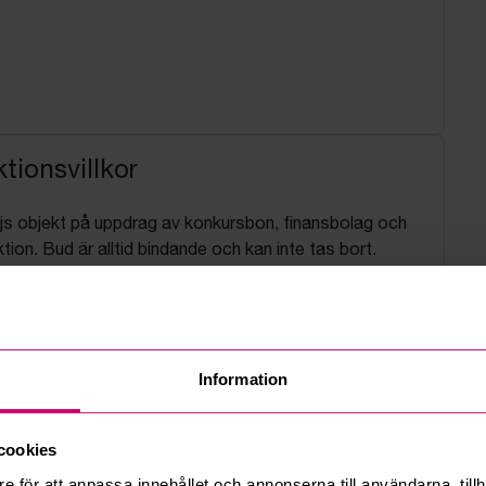
tionsvillkor
js objekt på uppdrag av konkursbon, finansbolag och
tion. Bud är alltid bindande och kan inte tas bort.
befintligt skick och utan garanti. Vi saknar möjlighet att
aljerade tekniska undersökningar av de objekt som
 igenom objektsbeskrivningen, jämför utropspris mot
Information
, undersök objekt vid utannonserad visningstid samt vid
d betydande avvikelse från objektsbeskrivning,
så snart som möjligt. Köparen ansvarar för att planera
cookies
nedmontering, lastning, transport och bortforsling.
e för att anpassa innehållet och annonserna till användarna, tillh