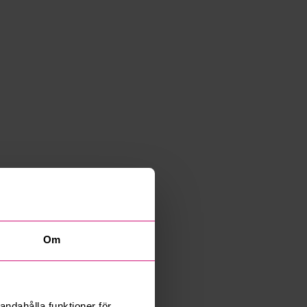
Om
andahålla funktioner för