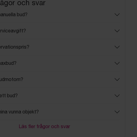
rågor och svar
manuella bud?
rviceavgift?
ervationspris?
maxbud?
budmotorn?
ett bud?
mina vunna objekt?
Läs fler frågor och svar