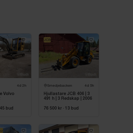
JCB
4d 2h
Smedjebacken
4d 5h
e Volvo
Hjullastare JCB 406 | 3
2
491 h | 3 Redskap | 2006
45
bud
76 500 kr
·
13
bud
nz