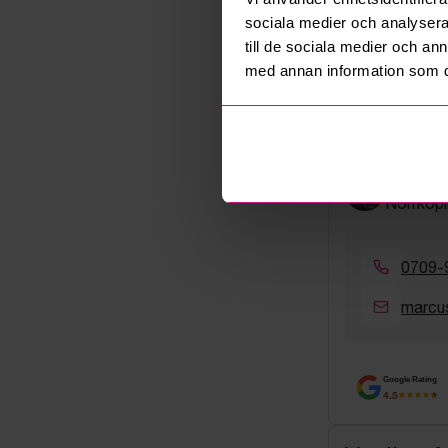
sociala medier och analysera 
Läs gärna våra 
till de sociala medier och a
Villkor
/
Villkor
med annan information som du 
Ansvarig
Marcus 
Norrköpi
0709-
marcu
Google Rating
4.5