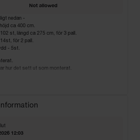
Not allowed
ligt nedan -
 höjd ca 400 cm.
102 st, längd ca 275 cm, för 3 pall.
14st, för 2 pall.
dd - 5st.
terat.
isar hur det sett ut som monterat.
 enligt överenskommelse.
information
lut
2026 12:03