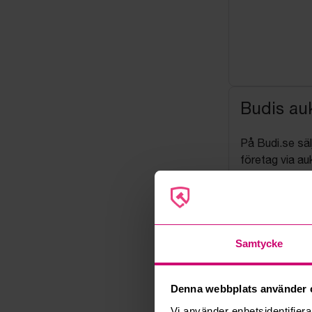
Budis auk
På Budi.se säl
företag via auk
Objekt säljs i 
genomföra det
säljs.
Inför köp, läs
Samtycke
liknande varor
avhämtning. Vi
kontakta Budi 
Denna webbplats använder 
och genomföra 
Vi använder enhetsidentifierar