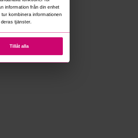
n information från din enhet
 tur kombinera informationen
deras tjänster.
Tillåt alla