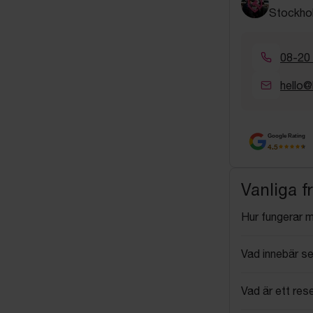
Stockho
08-20
hello@
Google Rating
4.5
Vanliga f
Hur fungerar 
Vad innebär se
Vad är ett res