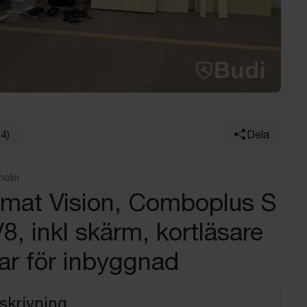
34)
Dela
holm
omat Vision, Comboplus S
8, inkl skärm, kortläsare
ar för inbyggnad
skrivning