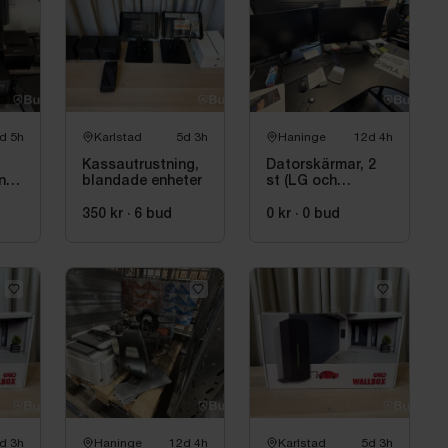
d 5h
Karlstad
5d 3h
Haninge
12d 4h
Kassautrustning,
Datorskärmar, 2
nal
blandade enheter
st (LG och
Voxicon)
350 kr
·
6
bud
0 kr
·
0
bud
d 3h
Haninge
12d 4h
Karlstad
5d 3h