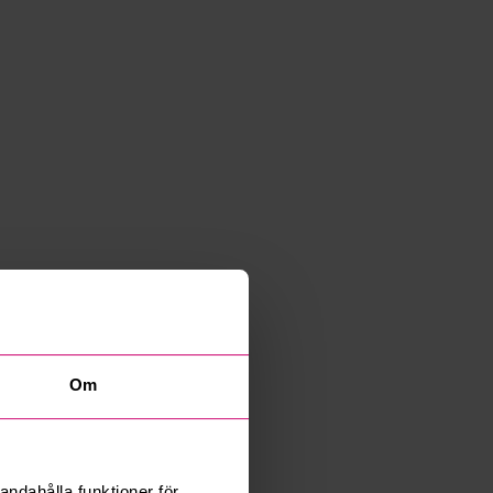
Om
andahålla funktioner för