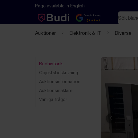
Hoppa till innehåll
Textbaserad (markdown) version av denna sida
Page available in English
Sök
Google Rating
4.5
Auktioner
Elektronik & IT
Diverse
Budhistorik
Objektsbeskrivning
Auktionsinformation
Auktionsmäklare
Vanliga frågor
Föregående