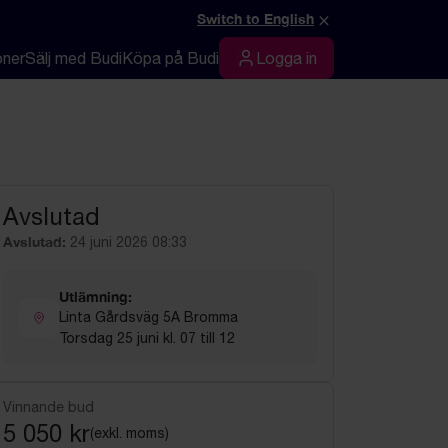
×
Switch to English
oner
Sälj med Budi
Köpa på Budi
Logga in
Logga in
Avslutad
Avslutad:
24 juni 2026 08:33
Utlämning:
Linta Gårdsväg 5A Bromma
Torsdag 25 juni kl. 07 till 12
Vinnande bud
5 050 kr
(exkl. moms)