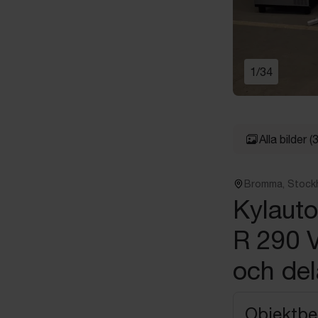
1
/
34
Alla bilder
(
Bromma, Stock
Kylaut
R 290 V
och del
Objektbe