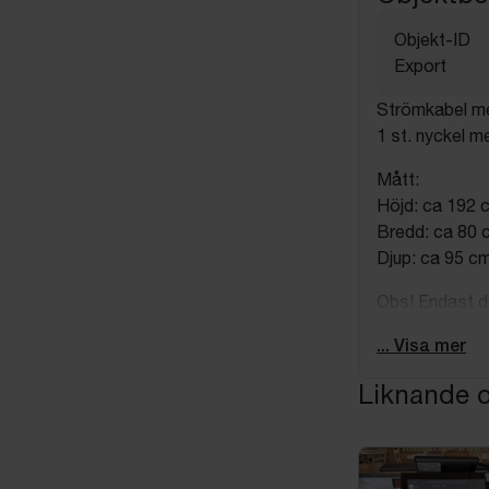
Objekt-ID
Export
Strömkabel me
1 st. nyckel me
Mått:
Höjd: ca 192 
Bredd: ca 80 
Djup: ca 95 cm
Obs! Endast de
inbyggnad kan
... Visa mer
Liknande o