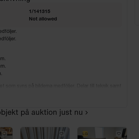
1/141315
Not allowed
dföljer.
dföljer.
cm.
cm.
.
t som syns på bilderna medföljer. Delar till teknik samt
 saknas.
bjekt på auktion just nu
LG