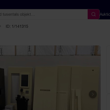
Aukti
Sök
ID: 1/141315
Nästa