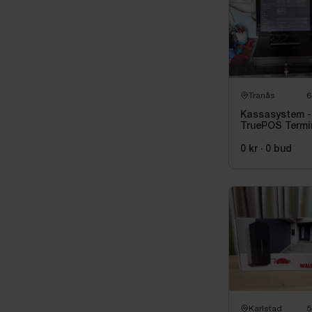
Tranås
6
Kassasystem -
TruePOS Termi
B15S med 3 st
kortläsare PAX
0 kr
·
0
bud
samt
kvittoskrivare
Karlstad
5