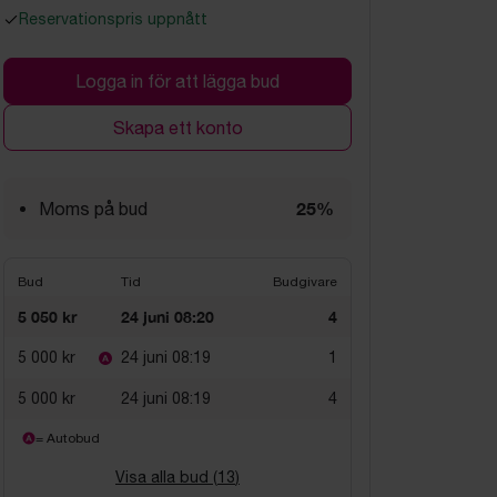
Reservationspris uppnått
Logga in för att lägga bud
Skapa ett konto
25%
Moms på bud
Bud
Tid
Budgivare
5 050 kr
24 juni 08:20
4
5 000 kr
24 juni 08:19
1
5 000 kr
24 juni 08:19
4
= Autobud
Visa alla bud (
13
)