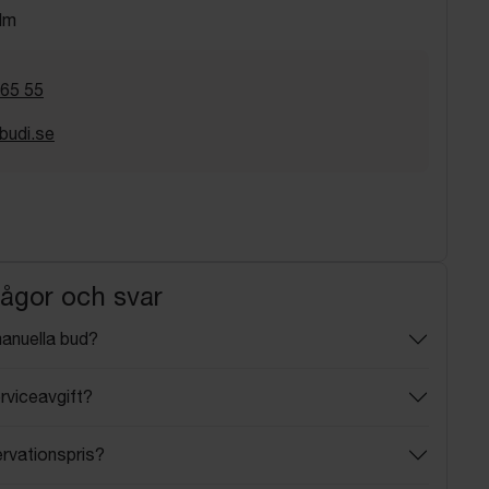
lm
 65 55
budi.se
rågor och svar
manuella bud?
rviceavgift?
ervationspris?