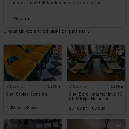
Passar utmärkt till konferensrum, kontor eller
hemmakontor.
... Visa mer
Specifikationer
Liknande objekt på auktion just nu
Antal: 8 st
Färg: Cognac/brun
Material: Konstläder och förkromat stål
Hög rygg för god sittkomfort
Snurrfunktion och hjul
Höj- och sänkbara
Armstöd i krom
Skick
Stockholm
2h 53m
Stockholm
2h 39m
8 st. Stolar Homeline
8 st. Bord i marmor inkl. 16
Begagnat skick med normalt slitage. Mindre märken,
st. fåtöljer Homeline
repor och bruksspår förekommer på kromdetaljer och
7 050 kr
·
52
bud
25 100 kr
·
163
bud
klädsel.
Observera: På 2 av stolarna är gasdämpningen defekt,