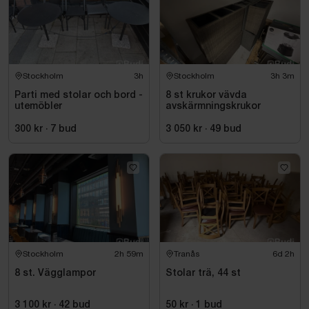
vilket gör att de sjunker ned vid belastning över cirka
70 kg. Övriga 6 stolar fungerar normalt. Samtliga stolar
säljs i befintligt skick enligt bilder.
Perfekt för konferensrum, mötesrum, kontor eller
Stockholm
3h
Stockholm
3h 3m
projektinredning där man söker en modern och tidlös
design.
Parti med stolar och bord -
8 st krukor vävda
utemöbler
avskärmningskrukor
300 kr
·
7
bud
3 050 kr
·
49
bud
Stockholm
2h 59m
Tranås
6d 2h
8 st. Vägglampor
Stolar trä, 44 st
3 100 kr
·
42
bud
50 kr
·
1
bud