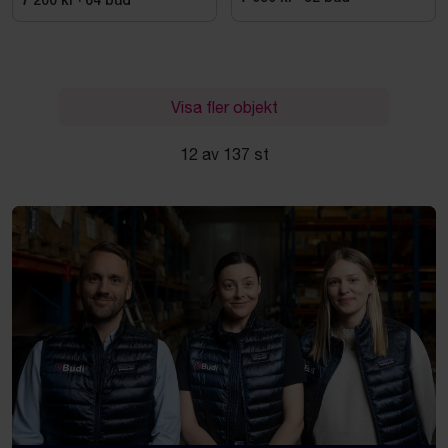
7 200 kr
·
64
bud
Visa fler objekt
12 av 137 st