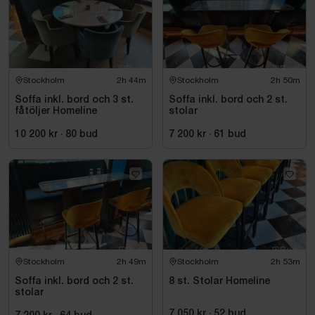
Stockholm
2h 44m
Stockholm
2h 50m
Soffa inkl. bord och 3 st.
Soffa inkl. bord och 2 st.
fåtöljer Homeline
stolar
10 200 kr
·
80
bud
7 200 kr
·
61
bud
Stockholm
2h 49m
Stockholm
2h 53m
Soffa inkl. bord och 2 st.
8 st. Stolar Homeline
stolar
7 050 kr
·
52
bud