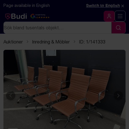
Hoppa till innehåll
Textbaserad (markdown) version av denna sida
×
Page available in English
Switch to English
Google Rating
4.5
Logga in
Sök
Sök
Auktioner
Inredning & Möbler
ID: 1/141333
Föregående
Näst