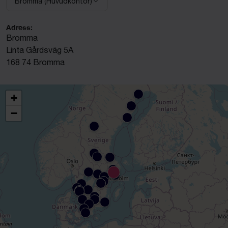
Bromma (Huvudkontor)
Välj anläggning:
Adress:
Bromma
Linta Gårdsväg 5A
168 74 Bromma
+
−