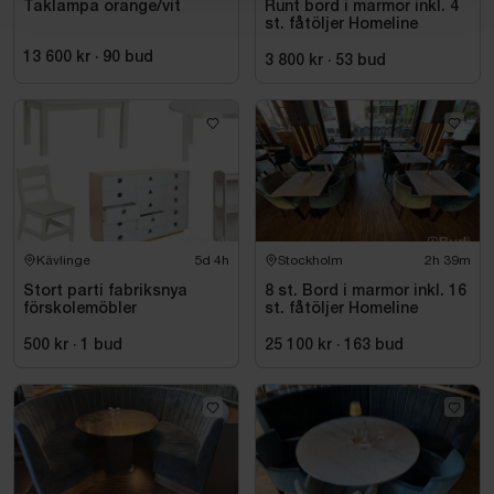
Taklampa orange/vit
Runt bord i marmor inkl. 4
st. fåtöljer Homeline
13 600 kr
·
90
bud
3 800 kr
·
53
bud
Kävlinge
5d 4h
Stockholm
2h 39m
Stort parti fabriksnya
8 st. Bord i marmor inkl. 16
förskolemöbler
st. fåtöljer Homeline
500 kr
·
1
bud
25 100 kr
·
163
bud