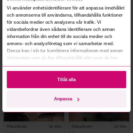
Vi använder enhetsidentifierare för att anpassa innehållet
och annonserna till användarna, tillhandahålla funktioner
Kan jag ångra ett bud?
för sociala medier och analysera vår trafik. Vi
vidarebefordrar även sådana identifierare och annan
Kan ni frakta mina vunna objekt?
information från din enhet till de sociala medier och
annons- och analysföretag som vi samarbetar med.
Läs fler frågor och svar
Dessa kan i sin tur kombinera informationen med annan
information som du har tillhandahållit eller som de har
samlat in när du har använt deras tjänster.
Mer från samma kategori
Tillåt alla
Anpassa
Stockholm
2h 55m
Stockholm
2h 43m