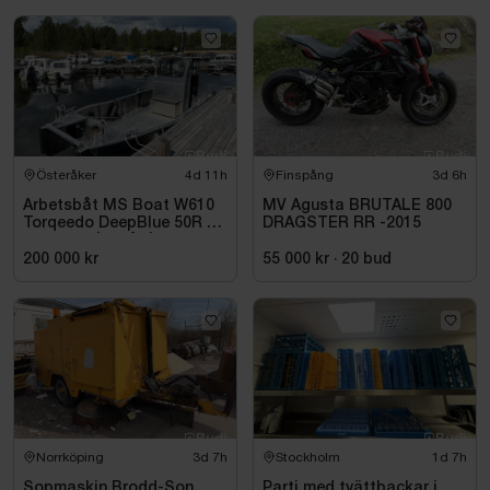
Österåker
4d 11h
Finspång
3d 6h
Arbetsbåt MS Boat W610
MV Agusta BRUTALE 800
Torqeedo DeepBlue 50R 50
DRAGSTER RR -2015
kW -2024 | Elbåt | 6,00
meter
200 000 kr
55 000 kr
·
20
bud
Norrköping
3d 7h
Stockholm
1d 7h
Sopmaskin Brodd-Son
Parti med tvättbackar i