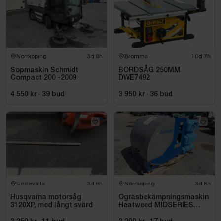
Norrköping
3d 8h
Bromma
10d 7h
Sopmaskin Schmidt
BORDSÅG 250MM
Compact 200 -2009
DWE7492
4 550 kr
·
39
bud
3 950 kr
·
36
bud
Uddevalla
3d 6h
Norrköping
3d 8h
Husqvarna motorsåg
Ogräsbekämpningsmaskin
3120XP, med långt svärd
Heatweed MIDSERIES
22/8, -2015