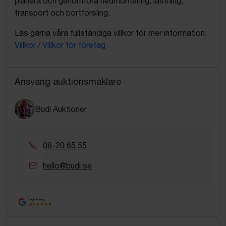
planera och genomföra nedmontering, lastning,
transport och bortforsling.
Läs gärna våra fullständiga villkor för mer information:
Villkor
/
Villkor för företag
Ansvarig auktionsmäklare
Budi Auktioner
08-20 65 55
hello@budi.se
Google Rating
4.5