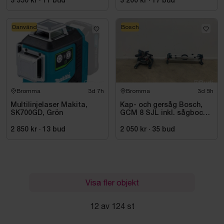
3 350 kr
·
11
bud
3 200 kr
·
17
bud
Oanvänd
Bosch
Bromma
3d 7h
Bromma
3d 5h
Multilinjelaser Makita,
Kap- och gersåg Bosch,
SK700GD, Grön
GCM 8 SJL inkl. sågbock
Bosch, GTA 2500
2 850 kr
·
13
bud
2 050 kr
·
35
bud
Visa fler objekt
12 av 124 st