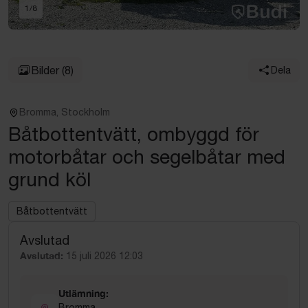
1
/
8
Bilder
(8)
Dela
Bromma, Stockholm
Båtbottentvätt, ombyggd för
motorbåtar och segelbåtar med
grund köl
Båtbottentvätt
Avslutad
Avslutad:
15 juli 2026 12:03
Utlämning:
Bromma