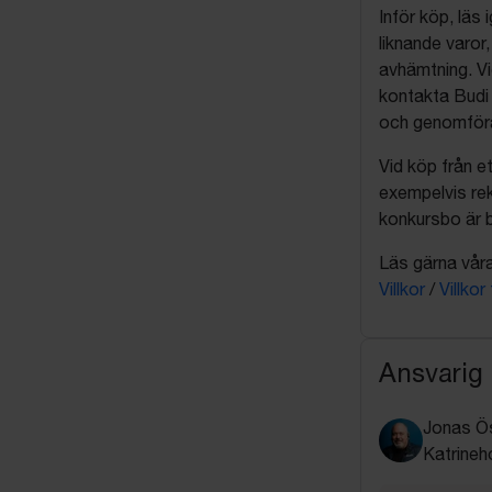
Inför köp, läs
liknande varor
avhämtning. Vi
kontakta Budi 
och genomföra 
Vid köp från et
exempelvis rek
konkursbo är b
Läs gärna våra 
Villkor
/
Villkor
Ansvarig
Jonas Ö
Katrineh