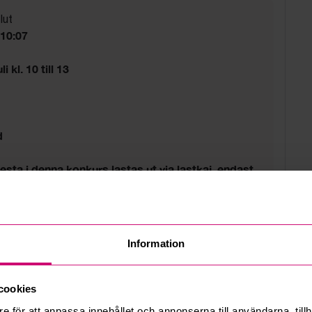
lut
 10:07
i kl. 10 till 13
d
sta i denna konkurs lastas ut via lastkaj, endast
 tillgång till markplan. Ingen lyft- eller lasthjälp
atsen.
Information
cookies
e för att anpassa innehållet och annonserna till användarna, tillh