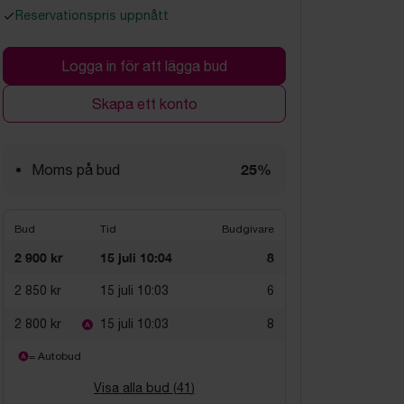
Reservationspris uppnått
Logga in för att lägga bud
Skapa ett konto
25%
Moms på bud
Bud
Tid
Budgivare
2 900 kr
15 juli 10:04
8
2 850 kr
15 juli 10:03
6
2 800 kr
15 juli 10:03
8
= Autobud
Visa alla bud (
41
)