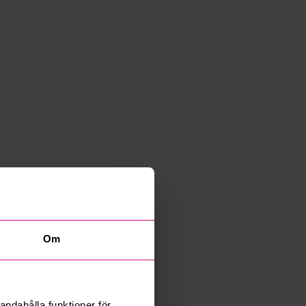
Om
andahålla funktioner för