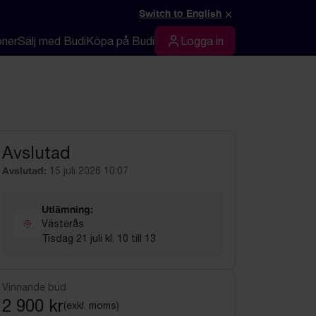
×
Switch to English
oner
Sälj med Budi
Köpa på Budi
Logga in
Logga in
Avslutad
Avslutad:
15 juli 2026 10:07
Utlämning:
Västerås
Tisdag 21 juli kl. 10 till 13
Vinnande bud
2 900 kr
(exkl. moms)