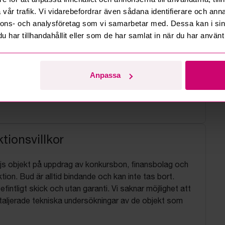
vår trafik. Vi vidarebefordrar även sådana identifierare och anna
nnons- och analysföretag som vi samarbetar med. Dessa kan i sin
har tillhandahållit eller som de har samlat in när du har använt 
Anpassa
tionsvillkor
js objekt på uppdrag av konkursbon, finansbolag och
tion. Bud är alltid bindande och kan inte tas bort.
befintligt skick och utan garanti. Vi saknar möjlighet att
aljerade tekniska undersökningar av de objekt som