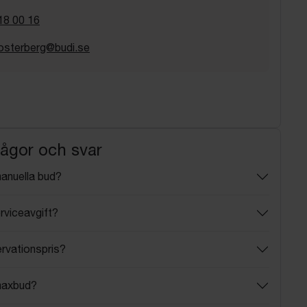
18 00 16
osterberg@budi.se
rågor och svar
manuella bud?
rviceavgift?
ervationspris?
maxbud?