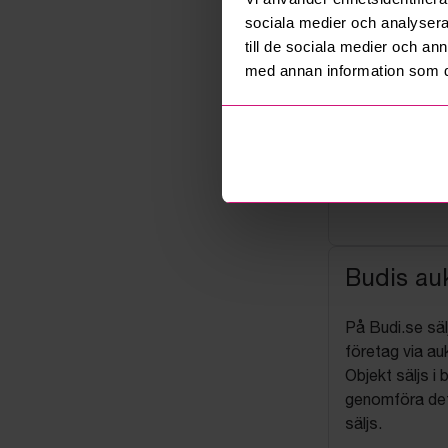
sociala medier och analysera 
till de sociala medier och a
med annan information som du 
Budis auk
På Budi.se säl
företag via auk
Objekt säljs i 
genomföra det
säljs.