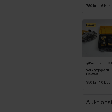
Stigsåg Dewal
DCS331
750 kr
·
16
bud
Dewalt
Bromma
9d
Verktygsparti
DeWalt
350 kr
·
10
bud
Auktions