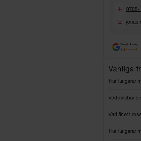
0705-
jonas.
Google Rating
4.5
Vanliga f
Hur fungerar 
Vad innebär se
Vad är ett res
Hur fungerar 