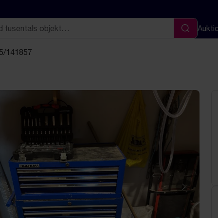
Aukti
Sök
 5/141857
Nästa