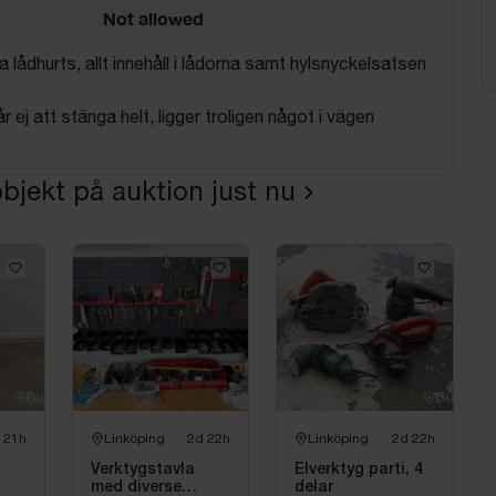
Not allowed
 lådhurts, allt innehåll i lådorna samt hylsnyckelsatsen
 ej att stänga helt, ligger troligen något i vägen
bjekt på auktion just nu
 21h
Linköping
2d 22h
Linköping
2d 22h
Verktygstavla
Elverktyg parti, 4
med diverse
delar