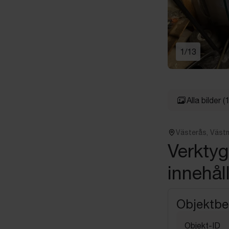
1
/
13
Alla bilder
(
Västerås, Väst
Verkty
innehål
Objektbe
Objekt-ID