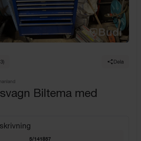
13)
Dela
manland
gsvagn Biltema med
l
skrivning
5/141857