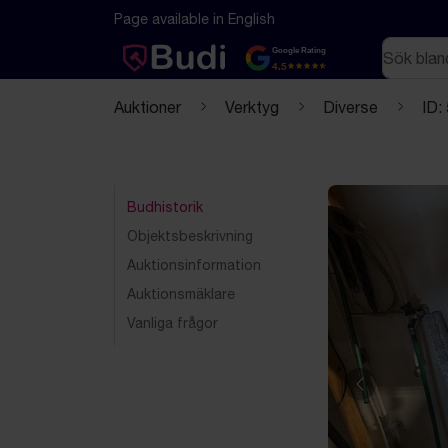
Hoppa till innehåll
Textbaserad (markdown) version av denna sida
Page available in English
Sök
Google Rating
4.5
Auktioner
Verktyg
Diverse
ID:
Budhistorik
Objektsbeskrivning
Auktionsinformation
Auktionsmäklare
Vanliga frågor
Föregående