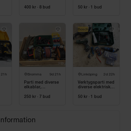
t,
handverktyg
400 kr
·
8
bud
50 kr
·
1
bud
Bosch
 21h
Bromma
9d 21h
Linköping
2d 22h
Parti med diverse
Verktygsparti med
elkablar,
diverse elektriska
kabelvindor och
maskiner, bl.a.
fördelningscentraler
Bosch
250 kr
·
7
bud
50 kr
·
1
bud
information