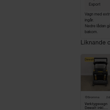
Export
Vagn med extra
ingår.
Nedre lådan går
bakom.
Liknande o
Dewalt
Bromma
2d
Verktygsvagn
Dewalt inkl.