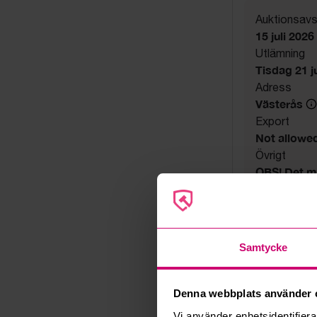
Auktionsavs
15 juli 2026
Utlämning
Tisdag 21 jul
Adress
Västerås
Export
Not allowe
Övrigt
OBS! Det me
kontoren har
finns på pl
Säljare
Konkursbo
Samtycke
Denna webbplats använder 
Vi använder enhetsidentifierar