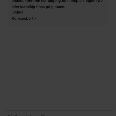
endast kontoren har tillgång till markplan. Ingen lyft-
eller lasthjälp finns på platsen.
Säljare
Konkursbo