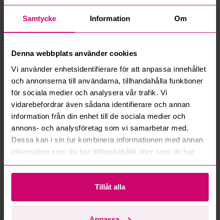
Vanliga frågor och svar
Samtycke
Information
Om
Hur fungerar manuella bud?
Vad innebär serviceavgift?
Denna webbplats använder cookies
Vi använder enhetsidentifierare för att anpassa innehållet
Vad är ett reservationspris?
och annonserna till användarna, tillhandahålla funktioner
för sociala medier och analysera vår trafik. Vi
Hur fungerar maxbud?
vidarebefordrar även sådana identifierare och annan
information från din enhet till de sociala medier och
annons- och analysföretag som vi samarbetar med.
Hur fungerar budmotorn?
Dessa kan i sin tur kombinera informationen med annan
information som du har tillhandahållit eller som de har
Kan jag ångra ett bud?
samlat in när du har använt deras tjänster.
Kan ni frakta mina vunna objekt?
Tillåt alla
Läs fler frågor och svar
Anpassa