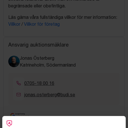
begränsade eller obefintliga.
Läs gärna våra fullständiga villkor för mer information:
Villkor
/
Villkor för företag
Ansvarig auktionsmäklare
Jonas Österberg
Katrineholm, Södermanland
0705-18 00 16
jonas.osterberg@budi.se
Google Rating
4.5