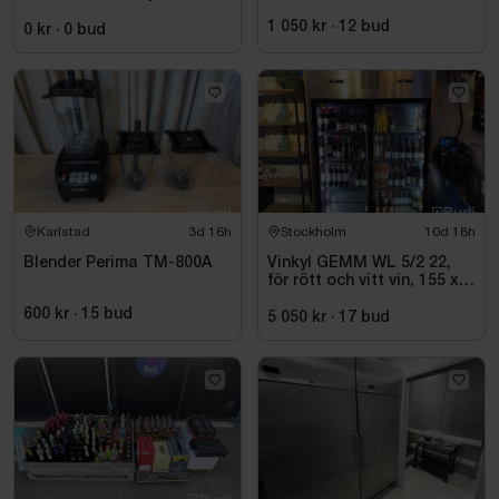
takeaway
1 050 kr
·
12
bud
0 kr
·
0
bud
Karlstad
3d 16h
Stockholm
10d 18h
Blender Perima TM-800A
Vinkyl GEMM WL 5/2 22,
för rött och vitt vin, 155 x
220 cm
600 kr
·
15
bud
5 050 kr
·
17
bud