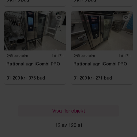
0 kr
·
0
bud
0 kr
·
0
bud
Stockholm
1d 17h
Stockholm
1d 17h
Rational ugn iCombi PRO
Rational ugn iCombi PRO
31 200 kr
·
375
bud
31 200 kr
·
271
bud
Visa fler objekt
12 av 120 st