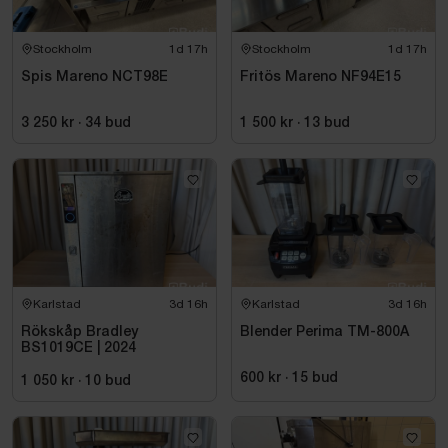
Stockholm
1d 17h
Stockholm
1d 17h
Spis Mareno NCT98E
Fritös Mareno NF94E15
3 250 kr
·
34
bud
1 500 kr
·
13
bud
Karlstad
3d 16h
Karlstad
3d 16h
Rökskåp Bradley
Blender Perima TM-800A
BS1019CE | 2024
600 kr
·
15
bud
1 050 kr
·
10
bud