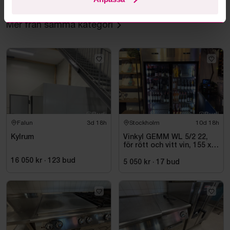
Mer från samma kategori
Falun
3d 18h
Stockholm
10d 18h
Kylrum
Vinkyl GEMM WL 5/2 22,
för rött och vitt vin, 155 x
220 cm
16 050 kr
·
123
bud
5 050 kr
·
17
bud