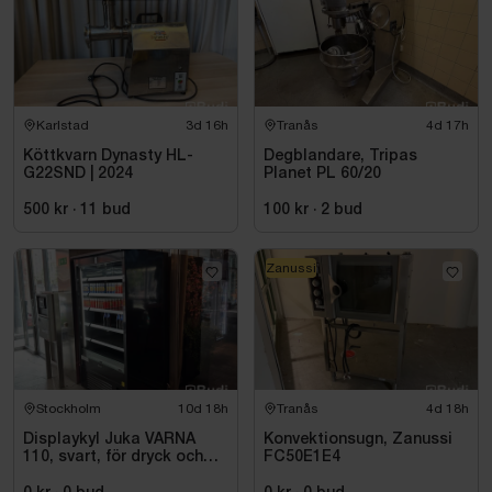
Karlstad
3d 16h
Tranås
4d 17h
Köttkvarn Dynasty HL-
Degblandare, Tripas
G22SND | 2024
Planet PL 60/20
500 kr
·
11
bud
100 kr
·
2
bud
Zanussi
Stockholm
10d 18h
Tranås
4d 18h
Displaykyl Juka VARNA
Konvektionsugn, Zanussi
110, svart, för dryck och
FC50E1E4
takeaway