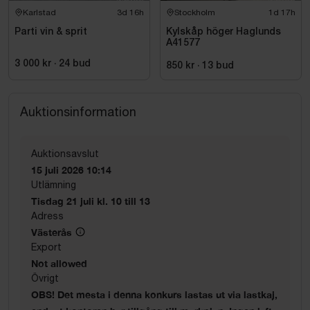
Karlstad
3d 16h
Stockholm
1d 17h
Parti vin & sprit
Kylskåp höger Haglunds
A41577
3 000 kr
·
24
bud
850 kr
·
13
bud
Auktionsinformation
Auktionsavslut
15 juli 2026 10:14
Utlämning
Tisdag 21 juli kl. 10 till 13
Adress
Västerås
Export
Not allowed
Övrigt
OBS! Det mesta i denna konkurs lastas ut via lastkaj,