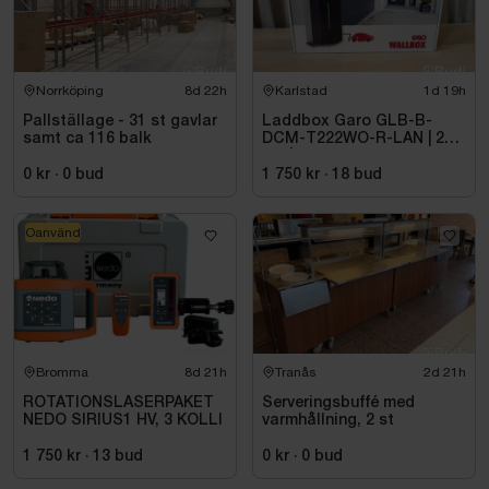
Norrköping
8d 22h
Karlstad
1d 19h
Pallställage - 31 st gavlar
Laddbox Garo GLB-B-
samt ca 116 balk
DCM-T222WO-R-LAN | 22
kW | 3-fas
0 kr
·
0
bud
1 750 kr
·
18
bud
Oanvänd
Bromma
8d 21h
Tranås
2d 21h
ROTATIONSLASERPAKET
Serveringsbuffé med
NEDO SIRIUS1 HV, 3 KOLLI
varmhållning, 2 st
1 750 kr
·
13
bud
0 kr
·
0
bud