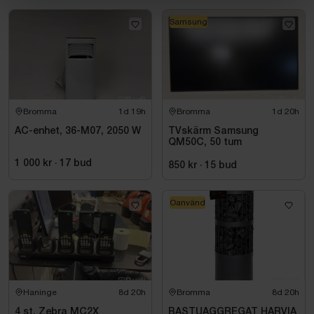
Samsung
Bromma
1d 19h
Bromma
1d 20h
AC-enhet, 36-M07, 2050 W
TVskärm Samsung
QM50C, 50 tum
1 000 kr
·
17
bud
850 kr
·
15
bud
Oanvänd
Haninge
8d 20h
Bromma
8d 20h
4 st. Zebra MC2X
BASTUAGGREGAT HARVIA