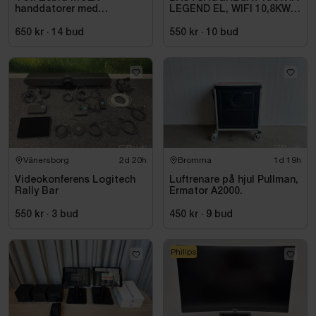
handdatorer med
LEGEND EL, WIFI 10,8KW
laddstation
SVART 9-18M3
650 kr
·
14
bud
550 kr
·
10
bud
Vänersborg
2d 20h
Bromma
1d 19h
Videokonferens Logitech
Luftrenare på hjul Pullman,
Rally Bar
Ermator A2000.
550 kr
·
3
bud
450 kr
·
9
bud
Philips