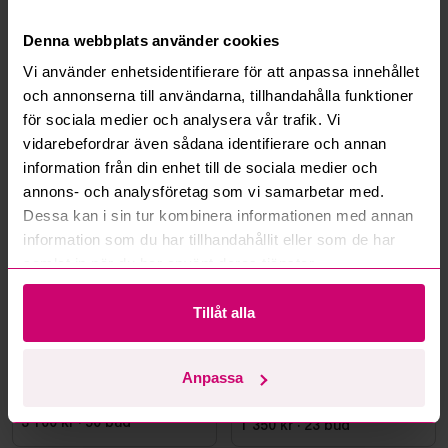
Kan ni frakta mina vunna objekt?
Denna webbplats använder cookies
Vi använder enhetsidentifierare för att anpassa innehållet
Läs fler frågor och svar
och annonserna till användarna, tillhandahålla funktioner
för sociala medier och analysera vår trafik. Vi
vidarebefordrar även sådana identifierare och annan
Mer från samma kategori
information från din enhet till de sociala medier och
annons- och analysföretag som vi samarbetar med.
Dessa kan i sin tur kombinera informationen med annan
information som du har tillhandahållit eller som de har
samlat in när du har använt deras tjänster.
Tillåt alla
Haninge
8d 21h
Bromma
1d 20h
Anpassa
Styleshoot Produktfoto
Datorskärm AOC
CU34E4CW, 34 tum
3 100 kr
·
50
bud
1 350 kr
·
23
bud