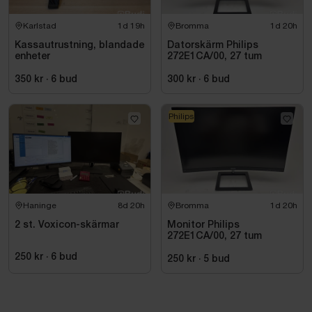
Karlstad
1d 19h
Bromma
1d 20h
Kassautrustning, blandade
Datorskärm Philips
enheter
272E1CA/00, 27 tum
350 kr
·
6
bud
300 kr
·
6
bud
Philips
Haninge
8d 20h
Bromma
1d 20h
2 st. Voxicon-skärmar
Monitor Philips
272E1CA/00, 27 tum
250 kr
·
6
bud
250 kr
·
5
bud