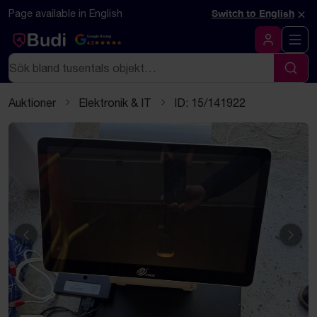
Hoppa till innehåll
Textbaserad (markdown) version av denna sida
×
Page available in English
Switch to English
Google Rating
4.5
Logga in
Sök
Sök
Auktioner
Elektronik & IT
ID: 15/141922
Föregående
Näst