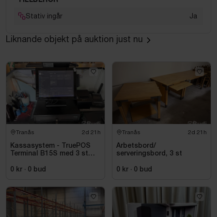
Stativ ingår
Ja
Liknande objekt på auktion just nu
Tranås
2d 21h
Tranås
2d 21h
Kassasystem - TruePOS
Arbetsbord/
Terminal B15S med 3 st
serveringsbord, 3 st
kortläsare PAX samt
kvittoskrivare
0 kr
·
0
bud
0 kr
·
0
bud