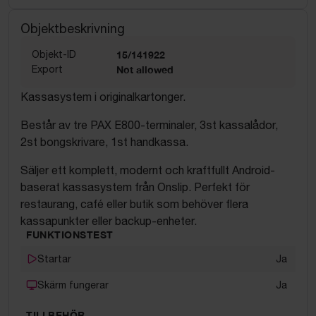
Objektbeskrivning
Objekt-ID
15/141922
Export
Not allowed
Kassasystem i originalkartonger.
Består av tre PAX E800-terminaler, 3st kassalådor,
2st bongskrivare, 1st handkassa.
Säljer ett komplett, modernt och kraftfullt Android-
baserat kassasystem från Onslip. Perfekt för
restaurang, café eller butik som behöver flera
kassapunkter eller backup-enheter.
FUNKTIONSTEST
Startar
Ja
Skärm fungerar
Ja
TILLBEHÖR