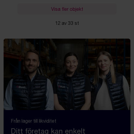
Visa fler objekt
12 av 33 st
Från lager till likviditet
Ditt företag kan enkelt