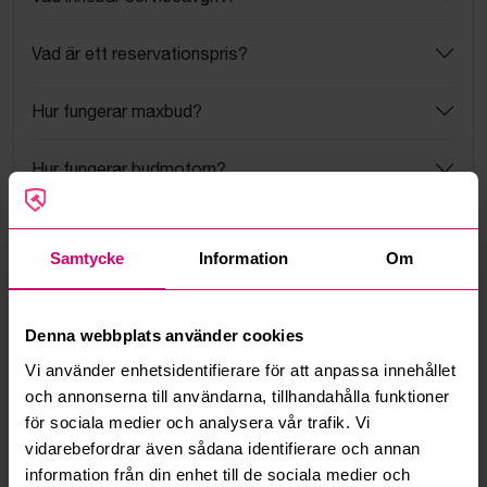
Vad är ett reservationspris?
Hur fungerar maxbud?
Hur fungerar budmotorn?
Kan jag ångra ett bud?
Samtycke
Information
Om
Kan ni frakta mina vunna objekt?
Läs fler frågor och svar
Denna webbplats använder cookies
Vi använder enhetsidentifierare för att anpassa innehållet
och annonserna till användarna, tillhandahålla funktioner
Mer från samma kategori
för sociala medier och analysera vår trafik. Vi
vidarebefordrar även sådana identifierare och annan
information från din enhet till de sociala medier och