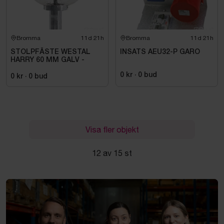
Bromma
11d 21h
Bromma
11d 21h
STOLPFÄSTE WESTAL
INSATS AEU32-P GARO
HARRY 60 MM GALV -
0 kr
·
0
bud
0 kr
·
0
bud
Visa fler objekt
12 av 15 st