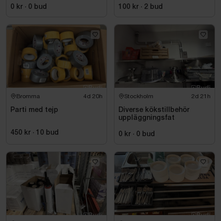
KROM
0 kr
·
0
bud
100 kr
·
2
bud
Bromma
4d 20h
Stockholm
2d 21h
Parti med tejp
Diverse kökstillbehör
uppläggningsfat
450 kr
·
10
bud
0 kr
·
0
bud