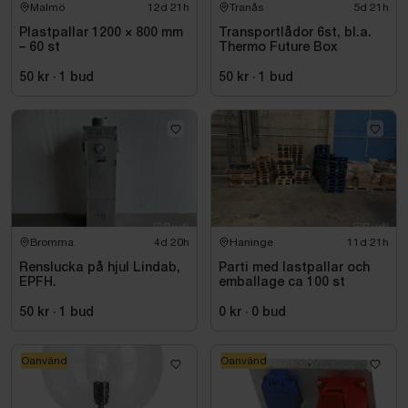
Malmö
12d 21h
Tranås
5d 21h
Plastpallar 1200 × 800 mm
Transportlådor 6st, bl.a.
– 60 st
Thermo Future Box
50 kr
·
1
bud
50 kr
·
1
bud
Bromma
4d 20h
Haninge
11d 21h
Renslucka på hjul Lindab,
Parti med lastpallar och
EPFH.
emballage ca 100 st
50 kr
·
1
bud
0 kr
·
0
bud
Oanvänd
Oanvänd