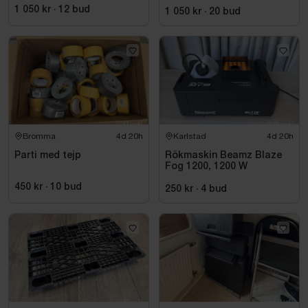
1 050 kr
·
12
bud
1 050 kr
·
20
bud
Bromma
4d 20h
Karlstad
4d 20h
Parti med tejp
Rökmaskin Beamz Blaze
Fog 1200, 1200 W
450 kr
·
10
bud
250 kr
·
4
bud