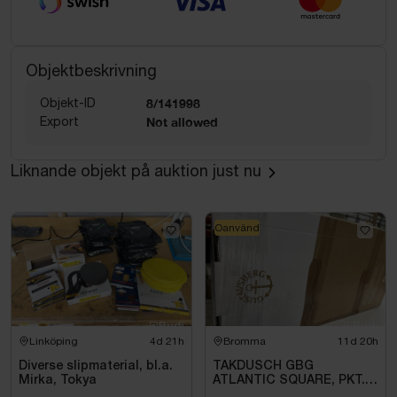
Objektbeskrivning
Objekt-ID
8/141998
Export
Not allowed
Liknande objekt på auktion just nu
Oanvänd
Linköping
4d 21h
Bromma
11d 20h
Diverse slipmaterial, bl.a.
TAKDUSCH GBG
Mirka, Tokya
ATLANTIC SQUARE, PKT.
M.TERM BL 160C\/C,