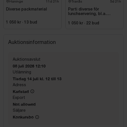
Haninge
11d 21h
Tranås
5d 21h
Diverse packmaterial
Parti diverse för
lunchservering, bl.a.
assietter, glas och bestick
1 050 kr
·
13
bud
1 050 kr
·
22
bud
Auktionsinformation
Auktionsavslut
08 juli 2026 12:10
Utlämning
Tisdag 14 juli kl. 12 till 13
Adress
Karlstad
Export
Not allowed
Säljare
Konkursbo