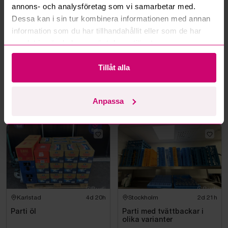
annons- och analysföretag som vi samarbetar med.
Dessa kan i sin tur kombinera informationen med annan
information som du har tillhandahållit eller som de har
samlat in när du har använt deras tjänster.
Tillåt alla
Karlstad
4d 20h
Haninge
11d 21h
Parti vin & sprit
Diverse packmaterial
Anpassa
3 000 kr
·
24
bud
1 050 kr
·
13
bud
Karlstad
4d 20h
Stockholm
2d 21h
Parti öl
Parti med tvättbackar i
olika varianter