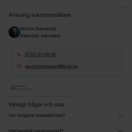
Ansvarig auktionsmäklare
Wictor Bernersjö
Karlstad, Värmland
0720-01 09 00
wictor.bernersjo@budi.se
Google Rating
4.5
Vanliga frågor och svar
Hur fungerar manuella bud?
Vad innebär serviceavgift?