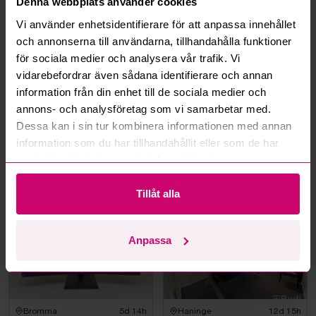
Denna webbplats använder cookies
Hur fungerar budmotorn?
Vi använder enhetsidentifierare för att anpassa innehållet
och annonserna till användarna, tillhandahålla funktioner
Kan jag ångra ett bud?
för sociala medier och analysera vår trafik. Vi
vidarebefordrar även sådana identifierare och annan
Kan ni frakta mina vunna objekt?
information från din enhet till de sociala medier och
annons- och analysföretag som vi samarbetar med.
Läs fler frågor och svar
Dessa kan i sin tur kombinera informationen med annan
information som du har tillhandahållit eller som de har
samlat in när du har använt deras tjänster.
Mer från samma kategori
Tillåt alla
Anpassa
Bromma
5d 14h
Haninge
12d 15h