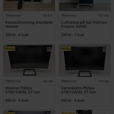
Karlstad
5d 13h
Bromma
5d 14h
Kassautrustning, blandade
Luftrenare på hjul Pullman,
enheter
Ermator A2000.
350 kr
·
6
bud
350 kr
·
7
bud
Philips
Philips
Bromma
5d 14h
Bromma
5d 14h
Monitor Philips
Datorskärm Philips
272E1CA/00, 27 tum
272E1CA/00, 27 tum
250 kr
·
5
bud
250 kr
·
5
bud