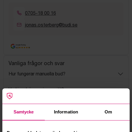
0705-18 00 16
jonas.osterberg@budi.se
Google Rating
4.5
Vanliga frågor och svar
Hur fungerar manuella bud?
Vad innebär serviceavgift?
Vad är ett reservationspris?
Samtycke
Information
Om
Hur fungerar maxbud?