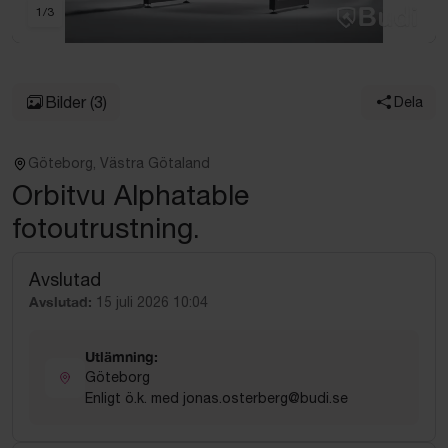
1
/
3
Bilder
(3)
Dela
Göteborg, Västra Götaland
Orbitvu Alphatable
fotoutrustning.
Avslutad
Avslutad:
15 juli 2026 10:04
Utlämning:
Göteborg
Enligt ö.k. med jonas.osterberg@budi.se