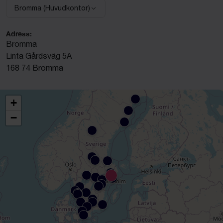
Bromma (Huvudkontor)
Välj anläggning:
Adress:
Bromma
Linta Gårdsväg 5A
168 74 Bromma
+
−