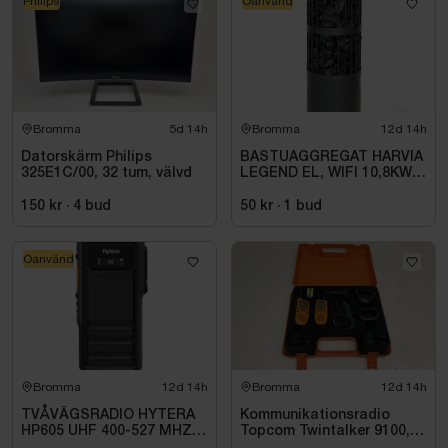
Philips
Oanvänd
Bromma
5d 14h
Bromma
12d 14h
Datorskärm Philips
BASTUAGGREGAT HARVIA
325E1C/00, 32 tum, välvd
LEGEND EL, WIFI 10,8KW
SVART 9-18M3
150 kr
·
4
bud
50 kr
·
1
bud
Oanvänd
Bromma
12d 14h
Bromma
12d 14h
TVÅVÄGSRADIO HYTERA
Kommunikationsradio
HP605 UHF 400-527 MHZ
Topcom Twintalker 9100, 2
IP67 KONRADSSON
st