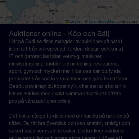
Leaflet
|
©
OpenStreetMap
contributors
Auktioner online - Köp och Sälj
Här på Budi.se finns mängder av auktioner på nätet
inom allt från entreprenad, fordon, design och konst,
IT och datorer, lastbilar, verktyg, maskiner,
musikutrustning, möbler och inredning, restaurang,
sport, gym och mycket mer. Hos oss kan du fynda
produkter från kända varumärken och göra bra affärer.
Besök oss innan du köper nytt, chansen är stor att vi
har en auktion med exakt samma vara till ett bättre
pris på våra auktioner online.
Det finns många fördelar med att handla på auktion på
nätet. Du får bra överblick och kan snabbt, smidigt och
säkert buda hem vad du söker. Delta i flera auktioner
online samtidigt och spara stora pengar. Utöver att