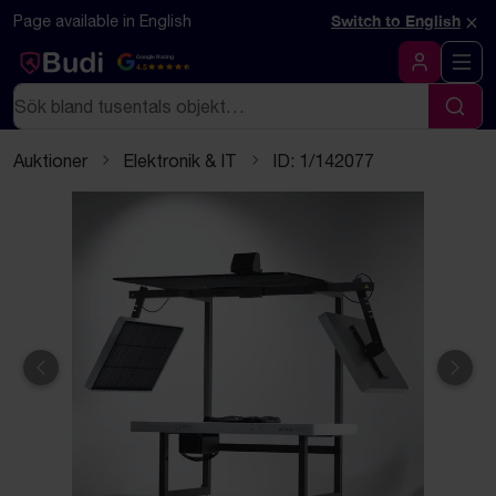
Hoppa till innehåll
Textbaserad (markdown) version av denna sida
×
Page available in English
Switch to English
Google Rating
4.5
Logga in
Sök
Sök
Auktioner
Elektronik & IT
ID: 1/142077
Föregående
Näst