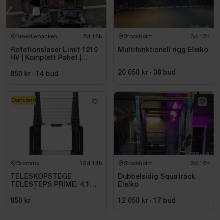
Smedjebacken
5d 18h
Stockholm
3d 15h
Rotationslaser Limit 1210
Multifunktionell rigg Eleiko
HV | Komplett Paket |
Stativ |
20 050 kr
·
38
bud
850 kr
·
14
bud
Oanvänd
Bromma
12d 14h
Stockholm
3d 15h
TELESKOPSTEGE
Dubbelsidig Squatrack
TELESTEPS PRIME, 4.1M
Eleiko
M UTFÄLLBAR
STABILISATOR
850 kr
12 050 kr
·
17
bud