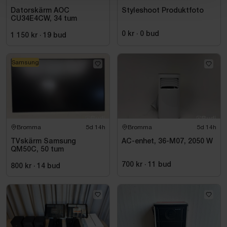
Datorskärm AOC
Styleshoot Produktfoto
CU34E4CW, 34 tum
0 kr
·
0
bud
1 150 kr
·
19
bud
Samsung
Bromma
5d 14h
Bromma
5d 14h
TVskärm Samsung
AC-enhet, 36-M07, 2050 W
QM50C, 50 tum
700 kr
·
11
bud
800 kr
·
14
bud