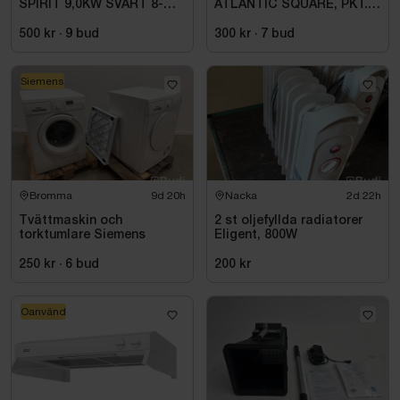
SPIRIT 9,0KW SVART 8-
ATLANTIC SQUARE, PKT.
14M3 HSP904MXV HARVIA
M.TERM BL 160C\/C,
INKL. XENIO WIFI
KROM
500 kr
·
9
bud
300 kr
·
7
bud
Siemens
Bromma
9d 20h
Nacka
2d 22h
Tvättmaskin och
2 st oljefyllda radiatorer
torktumlare Siemens
Eligent, 800W
250 kr
·
6
bud
200 kr
Oanvänd