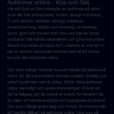
Auktioner online - Köp och Sälj
Här på Budi.se finns mängder av auktioner på nätet
inom allt från entreprenad, fordon, design och konst,
IT och datorer, lastbilar, verktyg, maskiner,
musikutrustning, möbler och inredning, restaurang,
sport, gym och mycket mer. Hos oss kan du fynda
produkter från kända varumärken och göra bra affärer.
Besök oss innan du köper nytt, chansen är stor att vi
har en auktion med exakt samma vara till ett bättre
pris på våra auktioner online.
Det finns många fördelar med att handla på auktion på
nätet. Du får bra överblick och kan snabbt, smidigt och
säkert buda hem vad du söker. Delta i flera auktioner
online samtidigt och spara stora pengar. Utöver att
det är billigare gör du också en insats för klimatet när
du väljer att handla använda och begagnade produkter.
Gör som många andra idag och försök till största mån
att handla hållbart på auktioner online. Hos oss på