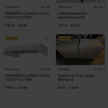
Bromma
9d 19h
Bromma
9d 19h
SPISKÅPA CLASSIC 50 VIT,
Luftflödesmätare
1221A-10 LITEN
SwemaFlow 233
VOLYMDEL
150 kr
·
3
bud
150 kr
·
4
bud
Oanvänd
Whirlpool
Bromma
9d 19h
Tranås
3d 20h
SPISKÅPA CLASSIC 50 VIT,
Frysboxar, 2 st, Gram/
1221A-10 LITEN
Whirlpool
VOLYMDEL
100 kr
·
2
bud
50 kr
·
1
bud