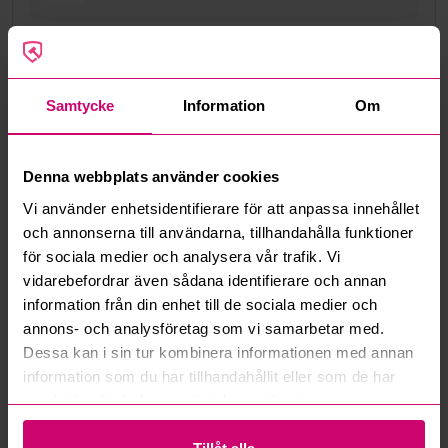
Google Rating
4.5
Samtycke
Information
Om
Vanliga frågor och svar
Hur fungerar manuella bud?
Denna webbplats använder cookies
Vad innebär serviceavgift?
Vi använder enhetsidentifierare för att anpassa innehållet
och annonserna till användarna, tillhandahålla funktioner
för sociala medier och analysera vår trafik. Vi
Vad är ett reservationspris?
vidarebefordrar även sådana identifierare och annan
information från din enhet till de sociala medier och
Hur fungerar maxbud?
annons- och analysföretag som vi samarbetar med.
Dessa kan i sin tur kombinera informationen med annan
Hur fungerar budmotorn?
information som du har tillhandahållit eller som de har
samlat in när du har använt deras tjänster.
Kan jag ångra ett bud?