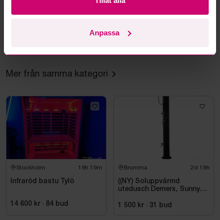
Tillåt alla
Kan ni frakta mina vunna objekt?
Anpassa
Läs fler frågor och svar
Mer från samma kategori
Stockholm
19h 19m
Bromma
2d 19h
Infraröd bastu Tylö
((NY) Soluppvärmd
utedusch Demerx, Sunny
40-1
14 600 kr
·
84
bud
1 500 kr
·
31
bud