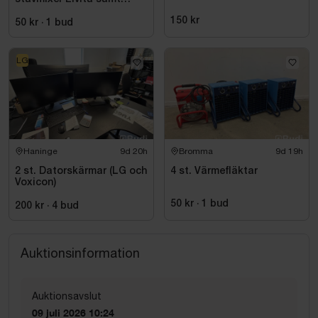
elvisp
150 kr
50 kr
·
1
bud
LG
Haninge
9d 20h
Bromma
9d 19h
2 st. Datorskärmar (LG och
4 st. Värmefläktar
Voxicon)
50 kr
·
1
bud
200 kr
·
4
bud
Auktionsinformation
Auktionsavslut
09 juli 2026 10:24