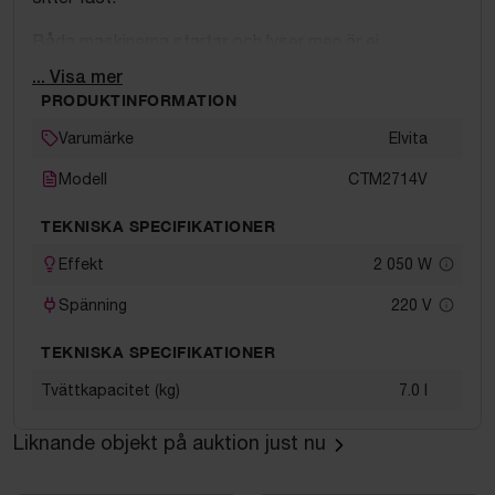
Båda maskinerna startar och lyser men är ej
funktionstestade ytterligare.
... Visa mer
PRODUKTINFORMATION
Fast elinstallation, urkoppling ombesörjs av köparen
och skall göras fackmässigt.
Varumärke
Elvita
Modell
CTM2714V
Objektet finns på första våningen med halvtrapp
utomhus till entrén. Hiss eller ramp finns ej. Köparen
TEKNISKA SPECIFIKATIONER
ombesörjer ev nedmontering, nedpackning samt
emballage. Bärhjälp eller pirra finns ej på plats.
Effekt
2 050
W
Spänning
220
V
TEKNISKA SPECIFIKATIONER
Tvättkapacitet (kg)
7.0 l
Liknande objekt på auktion just nu