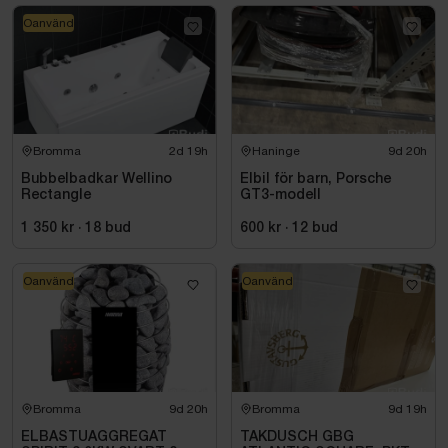
Oanvänd
Bromma
2d 19h
Haninge
9d 20h
Bubbelbadkar Wellino
Elbil för barn, Porsche
Rectangle
GT3-modell
1 350 kr
·
18
bud
600 kr
·
12
bud
Oanvänd
Oanvänd
Bromma
9d 20h
Bromma
9d 19h
ELBASTUAGGREGAT
TAKDUSCH GBG