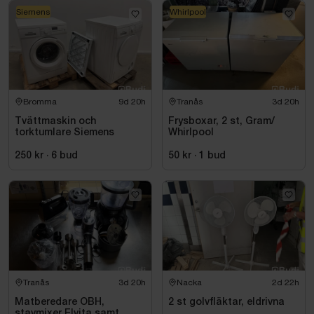
Siemens
Whirlpool
Bromma
9d 20h
Tranås
3d 20h
Tvättmaskin och
Frysboxar, 2 st, Gram/
torktumlare Siemens
Whirlpool
250 kr
·
6
bud
50 kr
·
1
bud
Tranås
3d 20h
Nacka
2d 22h
Matberedare OBH,
2 st golvfläktar, eldrivna
stavmixer Elvita samt