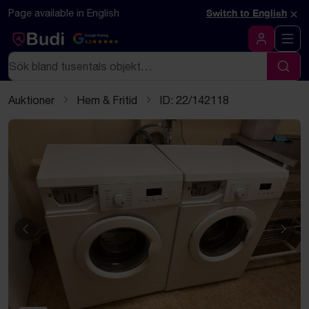
Hoppa till innehåll
Textbaserad (markdown) version av denna sida
×
Page available in English
Switch to English
Google Rating
4.5
Logga in
Sök
Sök
Auktioner
Hem & Fritid
ID: 22/142118
Föregående
Näst