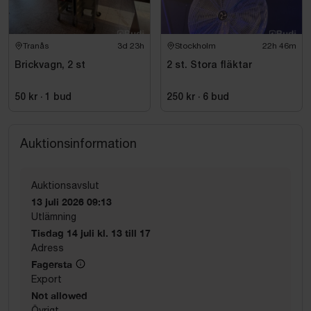
Tranås
3d 23h
Stockholm
22h 46m
Brickvagn, 2 st
2 st. Stora fläktar
50 kr
·
1
bud
250 kr
·
6
bud
Auktionsinformation
Auktionsavslut
13 juli 2026 09:13
Utlämning
Tisdag 14 juli kl. 13 till 17
Adress
Fagersta
Export
Not allowed
Övrigt