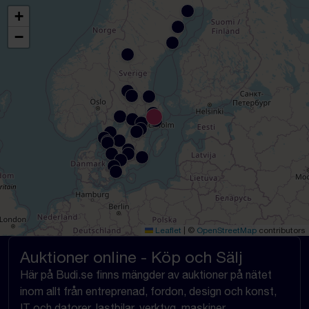
+
−
Leaflet
|
©
OpenStreetMap
contributors
Auktioner online - Köp och Sälj
Här på Budi.se finns mängder av auktioner på nätet
inom allt från entreprenad, fordon, design och konst,
IT och datorer, lastbilar, verktyg, maskiner,