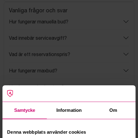
Vanliga frågor och svar
Hur fungerar manuella bud?
Vad innebär serviceavgift?
Vad är ett reservationspris?
Hur fungerar maxbud?
Hur fungerar budmotorn?
Kan jag ångra ett bud?
Samtycke
Information
Om
Kan ni frakta mina vunna objekt?
Denna webbplats använder cookies
Läs fler frågor och svar