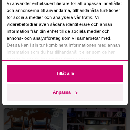
Vi använder enhetsidentifierare för att anpassa innehållet
och annonserna till användarna, tillhandahålla funktioner
för sociala medier och analysera vår trafik. Vi
Mer från samma kategori
vidarebefordrar även sådana identifierare och annan
information från din enhet till de sociala medier och
annons- och analysföretag som vi samarbetar med.
Dessa kan i sin tur kombinera informationen med annan
information som du har tillhandahållit eller som de har
samlat in när du har använt deras tjänster.
Tillåt alla
Kävlinge
3d
Nacka
3d
Stort parti fabriksnya
4 karmstolar, trä, svart
förskolemöbler
lädersits med nitar
Anpassa
500 kr
·
1
bud
4 000 kr