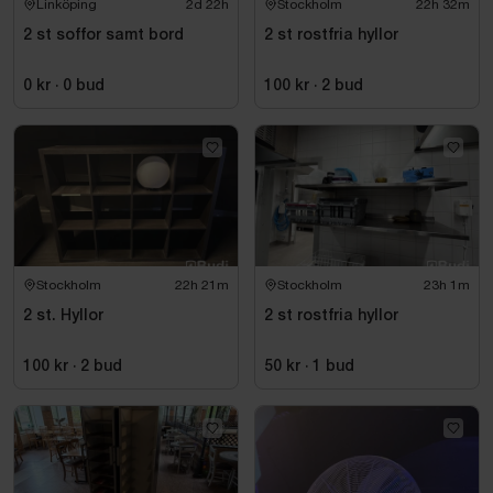
Linköping
2d 22h
Stockholm
22h 32m
2 st soffor samt bord
2 st rostfria hyllor
0 kr
·
0
bud
100 kr
·
2
bud
Stockholm
22h 21m
Stockholm
23h 1m
2 st. Hyllor
2 st rostfria hyllor
100 kr
·
2
bud
50 kr
·
1
bud