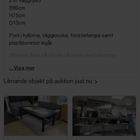
2 st vägghyllor
B80cm
H75cm
D13cm
Pynt i hyllorna, väggklocka, fönsterlampa samt
plastblommor ingår.
Objektet finns på första våningen med halvtrapp
utomhus till entrén. Hiss eller ramp finns ej. Köparen
... Visa mer
ombesörjer ev nedmontering, nedpackning samt
emballage. Bärhjälp eller pirra finns ej på plats.
Liknande objekt på auktion just nu