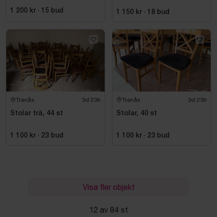
1 200 kr
·
15
bud
1 150 kr
·
18
bud
Tranås
3d 23h
Tranås
3d 23h
Stolar trä, 44 st
Stolar, 40 st
1 100 kr
·
23
bud
1 100 kr
·
23
bud
Visa fler objekt
12 av 84 st