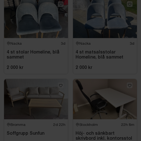
Nacka
3d
Nacka
3d
4 st stolar Homeline, blå
4 st matsalsstolar
sammet
Homeline, blå sammet
2 000 kr
2 000 kr
Bromma
2d 22h
Stockholm
22h 8m
Soffgrupp Sunfun
Höj- och sänkbart
skrivbord inkl. kontorsstol