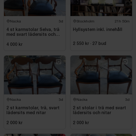
Nacka
3d
Stockholm
21h 50m
4 st karmstolar Selva, trä
Hyllsystem inkl. innehåll
med svart lädersits och
nitar
2 550 kr
·
27
bud
4 000 kr
Nacka
3d
Nacka
3d
2 st karmstolar, trä, svart
2 st stolar i trä med svart
lädersits med nitar
lädersits och nitar
2 000 kr
2 000 kr