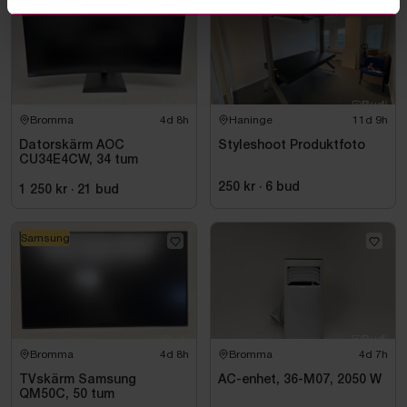
Bromma
4d 8h
Haninge
11d 9h
Datorskärm AOC
Styleshoot Produktfoto
CU34E4CW, 34 tum
250 kr
·
6
bud
1 250 kr
·
21
bud
Samsung
Bromma
4d 8h
Bromma
4d 7h
TVskärm Samsung
AC-enhet, 36-M07, 2050 W
QM50C, 50 tum