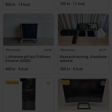
700 kr
·
11
bud
800 kr
·
14
bud
Bromma
4d 8h
Karlstad
4d 7h
Luftrenare på hjul Pullman,
Kassautrustning, blandade
Ermator A2000.
enheter
400 kr
·
8
bud
350 kr
·
6
bud
Oanvänd
Philips