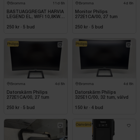
Bromma
11d 8h
Bromma
4d 8h
BASTUAGGREGAT HARVIA
Monitor Philips
LEGEND EL, WIFI 10,8KW
272E1CA/00, 27 tum
SVART 9-18M3
250 kr
·
5
bud
250 kr
·
5
bud
Philips
Philips
Bromma
4d 8h
Bromma
4d 8h
Datorskärm Philips
Datorskärm Philips
272E1CA/00, 27 tum
325E1C/00, 32 tum, välvd
250 kr
·
5
bud
150 kr
·
4
bud
Oanvänd