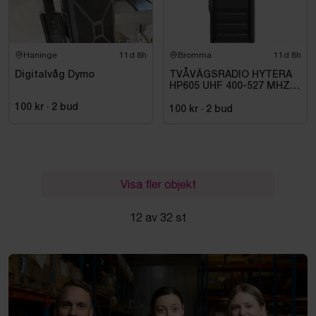
Haninge
11d 8h
Bromma
11d 8h
Digitalvåg Dymo
TVÅVÄGSRADIO HYTERA
HP605 UHF 400-527 MHZ
IP67 KONRADSSON
100 kr
·
2
bud
100 kr
·
2
bud
Visa fler objekt
12 av 32 st