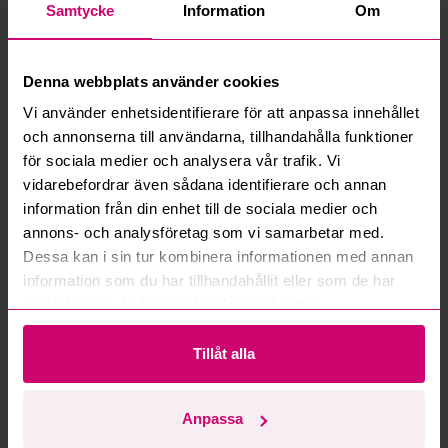
Samtycke
Information
Om
Vad är ett reservationspris?
Denna webbplats använder cookies
Hur fungerar maxbud?
Vi använder enhetsidentifierare för att anpassa innehållet
och annonserna till användarna, tillhandahålla funktioner
Hur fungerar budmotorn?
för sociala medier och analysera vår trafik. Vi
vidarebefordrar även sådana identifierare och annan
Kan jag ångra ett bud?
information från din enhet till de sociala medier och
annons- och analysföretag som vi samarbetar med.
Dessa kan i sin tur kombinera informationen med annan
Kan ni frakta mina vunna objekt?
information som du har tillhandahållit eller som de har
samlat in när du har använt deras tjänster.
Läs fler frågor och svar
Tillåt alla
Mer från samma kategori
Anpassa