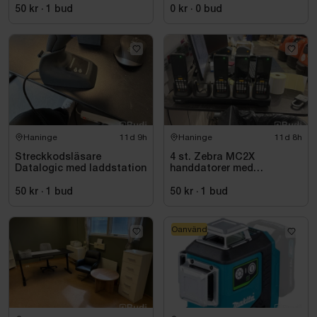
50 kr
·
1
bud
0 kr
·
0
bud
Haninge
11d 9h
Haninge
11d 8h
Streckkodsläsare
4 st. Zebra MC2X
Datalogic med laddstation
handdatorer med
laddstation
50 kr
·
1
bud
50 kr
·
1
bud
Oanvänd