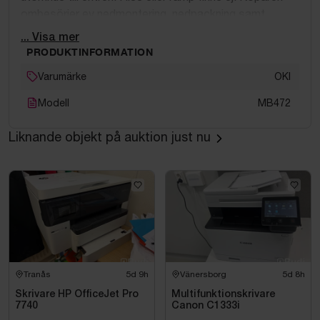
ombesörjer ev nedmontering, nedpackning samt
emballage. Bärhjälp eller pirra finns ej på plats.
... Visa mer
PRODUKTINFORMATION
Varumärke
OKI
Modell
MB472
Liknande objekt på auktion just nu
Tranås
5d 9h
Vänersborg
5d 8h
Skrivare HP OfficeJet Pro
Multifunktionskrivare
7740
Canon C1333i