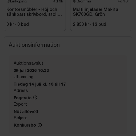
Linköping
4d 9h
Bromma
4d 10h
Kontorsmöbler - Höj och
Multilinjelaser Makita,
sänkbart skrivbord, stol,
SK700GD, Grön
skrivare, hyllor m.m.
0 kr
·
0
bud
2 850 kr
·
13
bud
Auktionsinformation
Auktionsavslut
09 juli 2026 10:33
Utlämning
Tisdag 14 juli kl. 13 till 17
Adress
Fagersta
Export
Not allowed
Säljare
Konkursbo