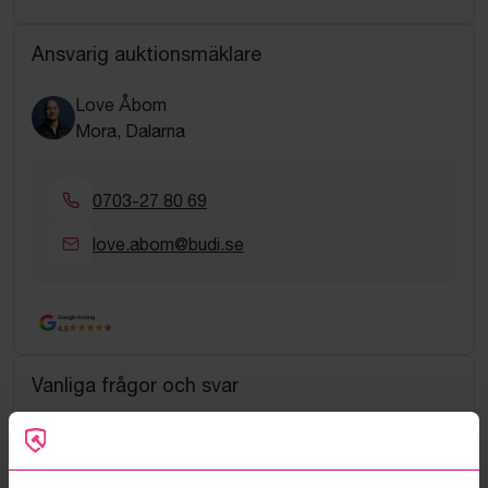
Ansvarig auktionsmäklare
Love Åbom
Mora, Dalarna
0703-27 80 69
love.abom@budi.se
Google Rating
4.5
Vanliga frågor och svar
Hur fungerar manuella bud?
Vad innebär serviceavgift?