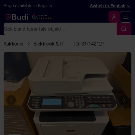
Hoppa till innehåll
Textbaserad (markdown) version av denna sida
×
Page available in English
Switch to English
Google Rating
4.5
Logga in
Sök
Sök
Auktioner
Elektronik & IT
ID: 31/142127
Föregående
Näst