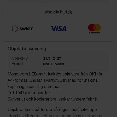
Visa alla bud (
3
)
Objektbeskrivning
Objekt-ID
31/142127
Export
Not allowed
Monokrom LED-multifunktionsskrivare från OKI för
A4-format. Endast svartvit. Utrustad för utskrift,
kopiering, scanning och fax.
Tot 19474 st utskrifter.
Skriver ut och kopierar bra, verkar fungera felfritt.
Objektet finns på första våningen med halvtrapp
utomhus till entrén. Hiss eller ramp finns ej. Köparen