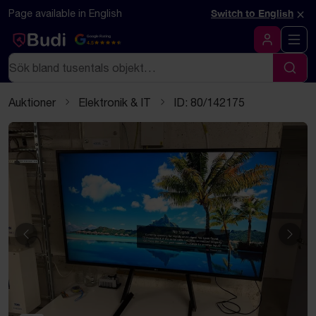
Hoppa till innehåll
Textbaserad (markdown) version av denna sida
×
Page available in English
Switch to English
Google Rating
4.5
Logga in
Sök
Sök
Auktioner
Elektronik & IT
ID: 80/142175
Föregående
Näst