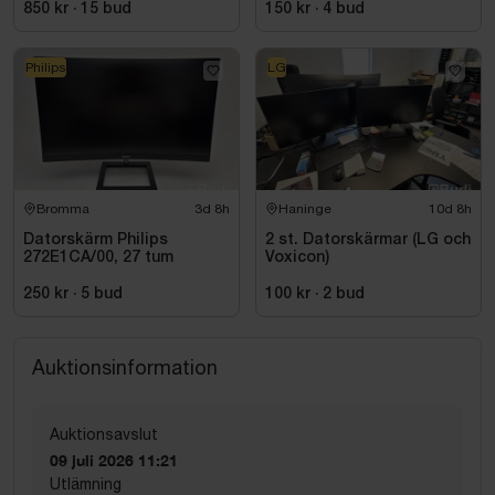
850 kr
·
15
bud
150 kr
·
4
bud
Philips
LG
Bromma
3d 8h
Haninge
10d 8h
Datorskärm Philips
2 st. Datorskärmar (LG och
272E1CA/00, 27 tum
Voxicon)
250 kr
·
5
bud
100 kr
·
2
bud
Auktionsinformation
Auktionsavslut
09 juli 2026 11:21
Utlämning