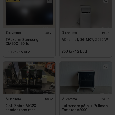
Bromma
3d 7h
Bromma
3d 7h
TVskärm Samsung
AC-enhet, 36-M07, 2050 W
QM50C, 50 tum
750 kr
·
12
bud
850 kr
·
15
bud
Haninge
10d 8h
Bromma
3d 7h
4 st. Zebra MC2X
Luftrenare på hjul Pullman,
handdatorer med
Ermator A2000.
laddstation