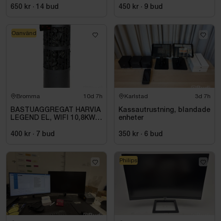
650 kr
·
14
bud
450 kr
·
9
bud
Oanvänd
Bromma
10d 7h
Karlstad
3d 7h
BASTUAGGREGAT HARVIA
Kassautrustning, blandade
LEGEND EL, WIFI 10,8KW
enheter
SVART 9-18M3
400 kr
·
7
bud
350 kr
·
6
bud
Philips