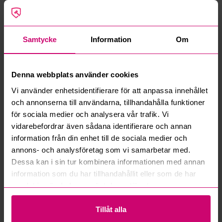
Google Rating
4.5
Samtycke
Information
Om
Vanliga frågor och svar
Hur fungerar manuella bud?
Denna webbplats använder cookies
Vad innebär serviceavgift?
Vi använder enhetsidentifierare för att anpassa innehållet
och annonserna till användarna, tillhandahålla funktioner
för sociala medier och analysera vår trafik. Vi
Vad är ett reservationspris?
vidarebefordrar även sådana identifierare och annan
information från din enhet till de sociala medier och
Hur fungerar maxbud?
annons- och analysföretag som vi samarbetar med.
Dessa kan i sin tur kombinera informationen med annan
Hur fungerar budmotorn?
information som du har tillhandahållit eller som de har
samlat in när du har använt deras tjänster.
Kan jag ångra ett bud?
Tillåt alla
Kan ni frakta mina vunna objekt?