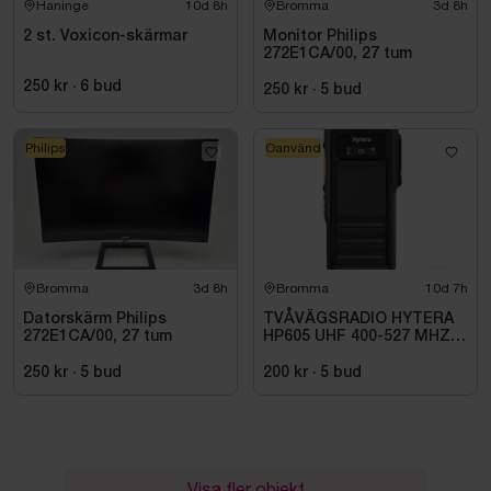
Haninge
10d 8h
Bromma
3d 8h
2 st. Voxicon-skärmar
Monitor Philips
272E1CA/00, 27 tum
250 kr
·
6
bud
250 kr
·
5
bud
Philips
Oanvänd
Bromma
3d 8h
Bromma
10d 7h
Datorskärm Philips
TVÅVÄGSRADIO HYTERA
272E1CA/00, 27 tum
HP605 UHF 400-527 MHZ
IP67 KONRADSSON
250 kr
·
5
bud
200 kr
·
5
bud
Visa fler objekt