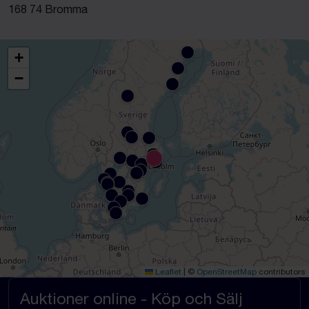
168 74 Bromma
+
−
Leaflet
|
©
OpenStreetMap
contributors
Auktioner online - Köp och Sälj