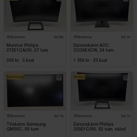
Bromma
3d 8h
Bromma
3d 7h
Monitor Philips
Datorskärm AOC
272E1CA/00, 27 tum
CU34E4CW, 34 tum
250 kr
·
5
bud
1 350 kr
·
23
bud
Samsung
Philips
Bromma
3d 7h
Bromma
3d 7h
TVskärm Samsung
Datorskärm Philips
QM50C, 50 tum
325E1C/00, 32 tum, välvd