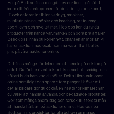
Här på Budi.se finns mängder av auktioner på nätet
inom allt från entreprenad, fordon, design och konst,
IT och datorer, lastbilar, verktyg, maskiner,
musikutrustning, möbler och inredning, restaurang,
sport, gym och mycket mer. Hos oss kan du fynda
produkter från kända varumärken och göra bra affärer.
Besök oss innan du köper nytt, chansen är stor att vi
har en auktion med exakt samma vara till ett bättre
pris på våra auktioner online.
Det finns många fördelar med att handla på auktion på
nätet. Du får bra överblick och kan snabbt, smidigt och
säkert buda hem vad du söker. Delta i flera auktioner
online samtidigt och spara stora pengar. Utöver att
det är billigare gör du också en insats för klimatet när
du väljer att handla använda och begagnade produkter.
Gör som många andra idag och försök till största mån
att handla hållbart på auktioner online. Hos oss på
Budi.se finns produkter för alla behov i en mängd