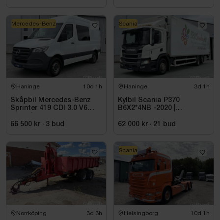
Mercedes-Benz
Scania
Haninge
10d 1h
Haninge
3d 1h
Skåpbil Mercedes-Benz
Kylbil Scania P370
Sprinter 419 CDI 3.0 V6
B6X2*4NB -2020 |
-2021 | C1-kort
Hultsteins
66 500 kr
·
3
bud
62 000 kr
·
21
bud
Scania
Norrköping
3d 3h
Helsingborg
10d 1h