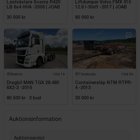
Båge med extraljus
Lastväxlare Scania R420
Liftdumper Volvo FMX 410
LB 6x4 HHA -2008 | JOAB
12.8 I-Shift -2017 | JOAB
Bakre bågar med positionsljus
30 000 kr
80 000 kr
Microvågsugn
Kylskåp
Backkamera
Anmärkningar
Malmö
10d 1h
Töreboda
10d 2h
Skador under fotsteg, se bilder
Dragbil MAN TGX 28.480
Containersläp NTM RTPR-
6X2-2 -2016
4 -2013
80 500 kr
·
3
bud
30 000 kr
Auktionsinformation
Auktionsavslut