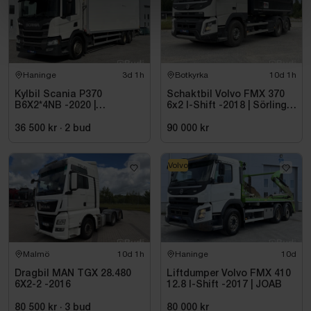
Haninge
3d 1h
Botkyrka
10d 1h
Kylbil Scania P370
Schaktbil Volvo FMX 370
B6X2*4NB -2020 |
6x2 I-Shift -2018 | Sörling
Hultsteins
Ilsbo
36 500 kr
·
2
bud
90 000 kr
Volvo
Malmö
10d 1h
Haninge
10d
Dragbil MAN TGX 28.480
Liftdumper Volvo FMX 410
6X2-2 -2016
12.8 I-Shift -2017 | JOAB
80 500 kr
·
3
bud
80 000 kr