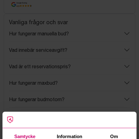
Google Rating
4.5
Vanliga frågor och svar
Hur fungerar manuella bud?
Vad innebär serviceavgift?
Vad är ett reservationspris?
Hur fungerar maxbud?
Hur fungerar budmotorn?
Kan jag ångra ett bud?
Kan ni frakta mina vunna objekt?
Samtycke
Information
Om