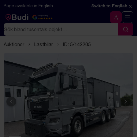
Hoppa till innehåll
Textbaserad (markdown) version av denna sida
×
Page available in English
Switch to English
Google Rating
4.5
Logga in
Sök
Sök
Auktioner
Lastbilar
ID: 5/142205
Föregående
Näst