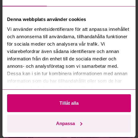
Läs fler frågor och svar
Denna webbplats använder cookies
Vi använder enhetsidentifierare för att anpassa innehållet
Mer från samma kategori
och annonserna till användarna, tillhandahålla funktioner
för sociala medier och analysera vår trafik. Vi
vidarebefordrar även sådana identifierare och annan
Volvo
Mercedes-Benz
information från din enhet till de sociala medier och
annons- och analysföretag som vi samarbetar med.
Dessa kan i sin tur kombinera informationen med annan
information som du har tillhandahållit eller som de har
samlat in när du har använt deras tjänster.
Töreboda
10d 2h
Haninge
3d 1h
Dumper Volvo A25G -2016 |
Lastväxlare Mercedes-
Tillåt alla
DIESEL
Benz Actros 2851 -2018 |
JOAB 20 ton
500 500 kr
·
1
bud
103 000 kr
·
4
bud
Anpassa
Scania
Volvo