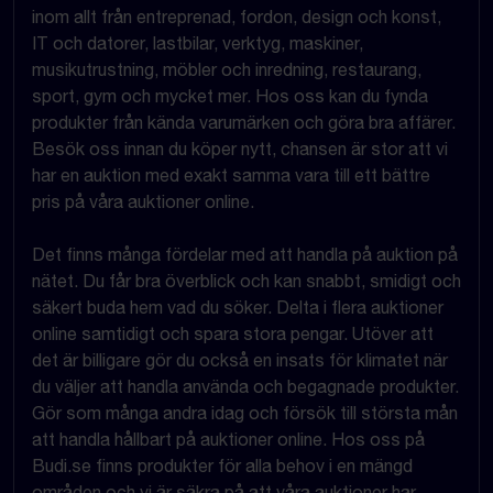
inom allt från entreprenad, fordon, design och konst,
IT och datorer, lastbilar, verktyg, maskiner,
musikutrustning, möbler och inredning, restaurang,
sport, gym och mycket mer. Hos oss kan du fynda
produkter från kända varumärken och göra bra affärer.
Besök oss innan du köper nytt, chansen är stor att vi
har en auktion med exakt samma vara till ett bättre
pris på våra auktioner online.
Det finns många fördelar med att handla på auktion på
nätet. Du får bra överblick och kan snabbt, smidigt och
säkert buda hem vad du söker. Delta i flera auktioner
online samtidigt och spara stora pengar. Utöver att
det är billigare gör du också en insats för klimatet när
du väljer att handla använda och begagnade produkter.
Gör som många andra idag och försök till största mån
att handla hållbart på auktioner online. Hos oss på
Budi.se finns produkter för alla behov i en mängd
områden och vi är säkra på att våra auktioner har