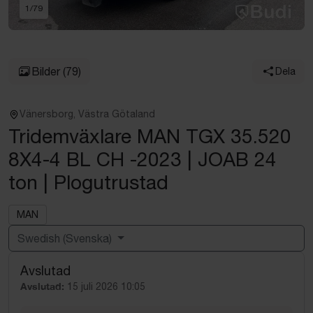
1
/
79
Bilder
(79)
Dela
Vänersborg, Västra Götaland
Tridemväxlare MAN TGX 35.520
8X4-4 BL CH -2023 | JOAB 24
ton | Plogutrustad
MAN
Swedish (Svenska)
Avslutad
Powered by
Translate
Avslutad:
15 juli 2026 10:05