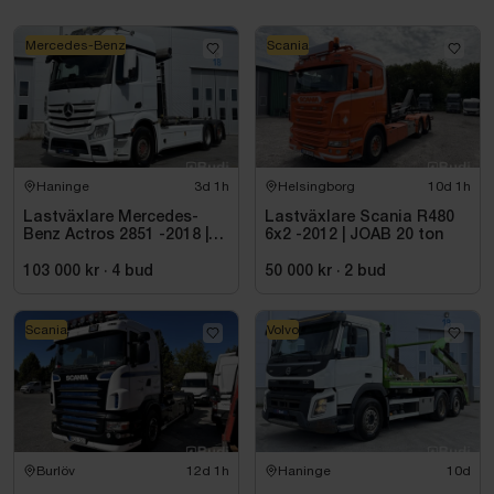
År: 2023
Mercedes-Benz
Scania
Kapacitet: 24 ton
Plogutrustning:
Tillverkare: Mählers
Typ: VV95.04 & Flex
Haninge
3d 1h
Helsingborg
10d 1h
Lastväxlare Mercedes-
Lastväxlare Scania R480
År: 2023
Benz Actros 2851 -2018 |
6x2 -2012 | JOAB 20 ton
JOAB 20 ton
103 000 kr
Utrustning
·
4
bud
50 000 kr
·
2
bud
Sista axel medstyrande
Scania
Volvo
Plogutrustad
Extraljus
Extra högt monterade bakljus
Burlöv
12d 1h
Haninge
10d