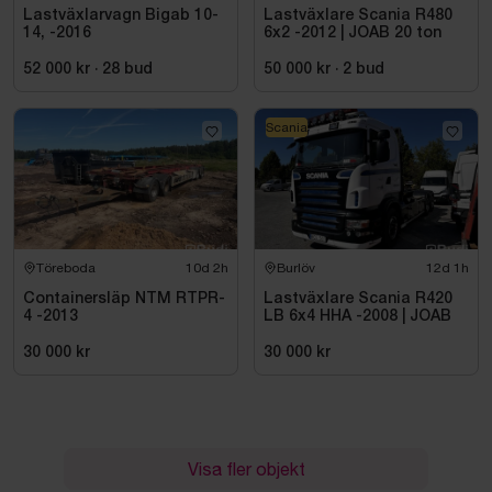
Lastväxlarvagn Bigab 10-
Lastväxlare Scania R480
14, -2016
6x2 -2012 | JOAB 20 ton
52 000 kr
·
28
bud
50 000 kr
·
2
bud
Scania
Töreboda
10d 2h
Burlöv
12d 1h
Containersläp NTM RTPR-
Lastväxlare Scania R420
4 -2013
LB 6x4 HHA -2008 | JOAB
30 000 kr
30 000 kr
Visa fler objekt