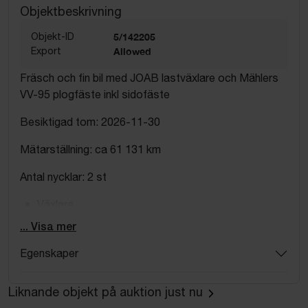
Objektbeskrivning
Objekt-ID
5/142205
Export
Allowed
Fräsch och fin bil med JOAB lastväxlare och Mählers
VV-95 plogfäste inkl sidofäste
Besiktigad tom: 2026-11-30
Mätarställning: ca 61 131 km
Antal nycklar: 2 st
Växlare
... Visa mer
Tillverkare: JOAB
Egenskaper
Typ: L24 Ecodrive
Serienummer: 20314479
Liknande objekt på auktion just nu