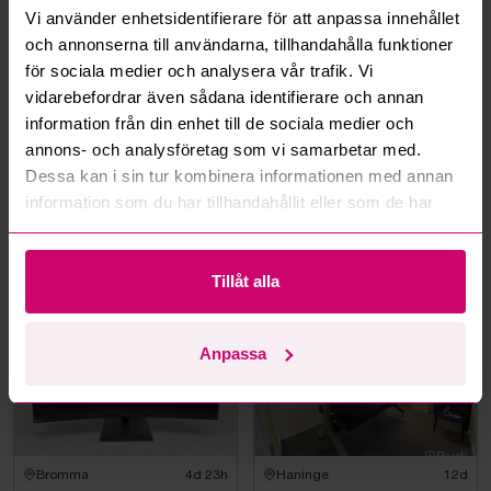
Hur fungerar budmotorn?
Vi använder enhetsidentifierare för att anpassa innehållet
och annonserna till användarna, tillhandahålla funktioner
Kan jag ångra ett bud?
för sociala medier och analysera vår trafik. Vi
vidarebefordrar även sådana identifierare och annan
information från din enhet till de sociala medier och
Kan ni frakta mina vunna objekt?
annons- och analysföretag som vi samarbetar med.
Läs fler frågor och svar
Dessa kan i sin tur kombinera informationen med annan
information som du har tillhandahållit eller som de har
samlat in när du har använt deras tjänster.
Mer från samma kategori
Tillåt alla
Anpassa
Bromma
4d 23h
Haninge
12d