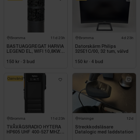
Bromma
11d 23h
Bromma
4d 23h
BASTUAGGREGAT HARVIA
Datorskärm Philips
LEGEND EL, WIFI 10,8KW
325E1C/00, 32 tum, välvd
SVART 9-18M3
150 kr
·
3
bud
150 kr
·
4
bud
Oanvänd
Bromma
11d 23h
Haninge
12d
TVÅVÄGSRADIO HYTERA
Streckkodsläsare
HP605 UHF 400-527 MHZ
Datalogic med laddstation
IP67 KONRADSSON