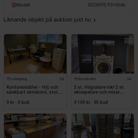
Modell
ECOSYS P3145dn
Liknande objekt på auktion just nu
Linköping
5d
Stockholm
3d
Kontorsmöbler - Höj och
2 st. Högtalare inkl 2 st.
sänkbart skrivbord, stol,
skivspelare och mixer
skrivare, hyllor m.m.
Pioneer
0 kr
·
0
bud
4 100 kr
·
35
bud