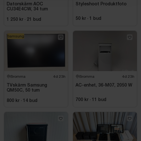
Datorskärm AOC
Styleshoot Produktfoto
CU34E4CW, 34 tum
50 kr
·
1
bud
1 250 kr
·
21
bud
Samsung
Bromma
4d 23h
Bromma
4d 23h
TVskärm Samsung
AC-enhet, 36-M07, 2050 W
QM50C, 50 tum
700 kr
·
11
bud
800 kr
·
14
bud