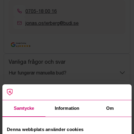
0705-18 00 16
jonas.osterberg@budi.se
Google Rating
4.5
Vanliga frågor och svar
Hur fungerar manuella bud?
Vad innebär serviceavgift?
Vad är ett reservationspris?
Samtycke
Information
Om
Hur fungerar maxbud?
Denna webbplats använder cookies