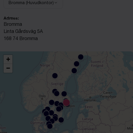
Bromma (Huvudkontor)
Välj anläggning:
Adress:
Bromma
Linta Gårdsväg 5A
168 74 Bromma
+
−