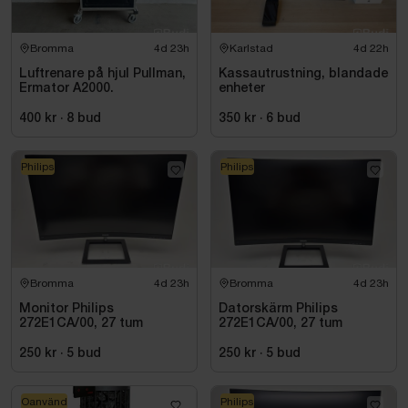
Bromma
4d 23h
Karlstad
4d 22h
Luftrenare på hjul Pullman,
Kassautrustning, blandade
Ermator A2000.
enheter
400 kr
·
8
bud
350 kr
·
6
bud
Philips
Philips
Bromma
4d 23h
Bromma
4d 23h
Monitor Philips
Datorskärm Philips
272E1CA/00, 27 tum
272E1CA/00, 27 tum
250 kr
·
5
bud
250 kr
·
5
bud
Oanvänd
Philips