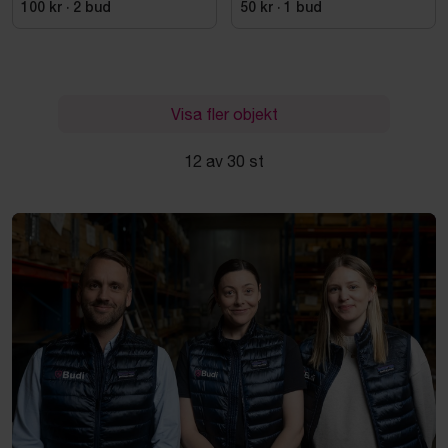
100 kr
·
2
bud
50 kr
·
1
bud
Visa fler objekt
12 av 30 st