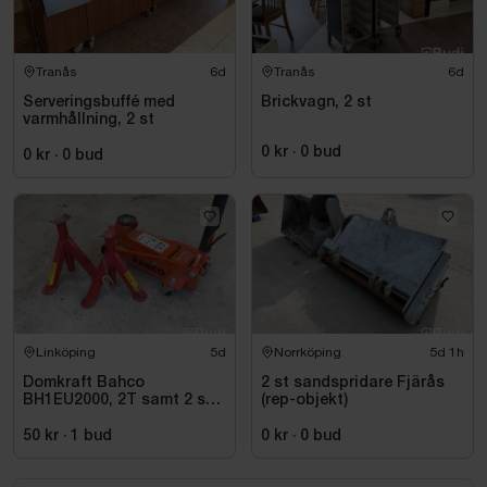
Tranås
6d
Tranås
6d
Serveringsbuffé med
Brickvagn, 2 st
varmhållning, 2 st
0 kr
·
0
bud
0 kr
·
0
bud
Linköping
5d
Norrköping
5d 1h
Domkraft Bahco
2 st sandspridare Fjärås
BH1EU2000, 2T samt 2 st
(rep-objekt)
pallbockar
50 kr
·
1
bud
0 kr
·
0
bud