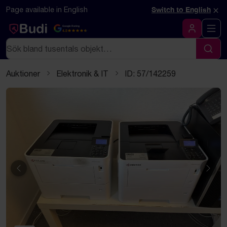
Hoppa till innehåll
Textbaserad (markdown) version av denna sida
×
Page available in English
Switch to English
Google Rating
4.5
Logga in
Sök
Sök
Auktioner
Elektronik & IT
ID: 57/142259
Föregående
Näst