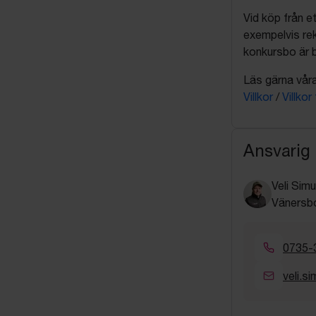
Vid köp från et
exempelvis rek
konkursbo är b
Läs gärna våra 
Villkor
/
Villkor
Ansvarig
Veli Simu
Vänersbo
0735-
veli.s