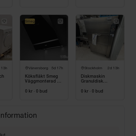
Style
Smeg
 13h
Vänersborg
5d 17h
Stockholm
2d 13h
ch
Köksfläkt Smeg
Diskmaskin
Väggmonterad 60
Granuldisk
cm, Svart,
granule smart -
Universal KV26N
trasig värmer inte
0 kr
·
0
bud
0 kr
·
0
bud
vatten
information
lut