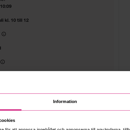
 10:09
i kl. 10 till 12
g
d
Information
cookies
e för att anpassa innehållet och annonserna till användarna, tillh