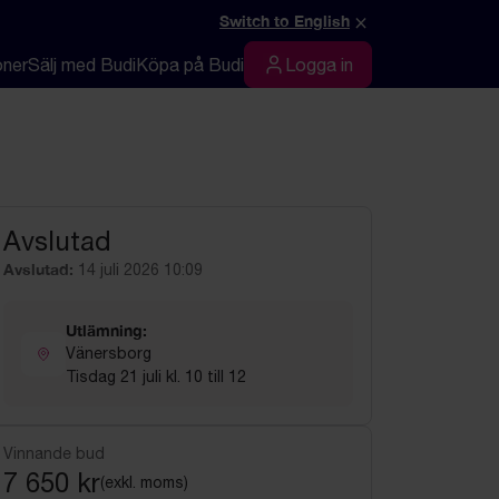
×
Switch to English
oner
Sälj med Budi
Köpa på Budi
Logga in
Logga in
Avslutad
Avslutad:
14 juli 2026 10:09
Utlämning:
Vänersborg
Tisdag 21 juli kl. 10 till 12
Vinnande bud
7 650 kr
(exkl. moms)