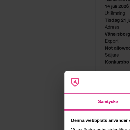
14 juli 2026
Utlämning
Tisdag 21 jul
Adress
Vänersbor
Export
Not allowe
Säljare
Konkursbo
Samtycke
Denna webbplats använder 
Vi använder enhetsidentifierar