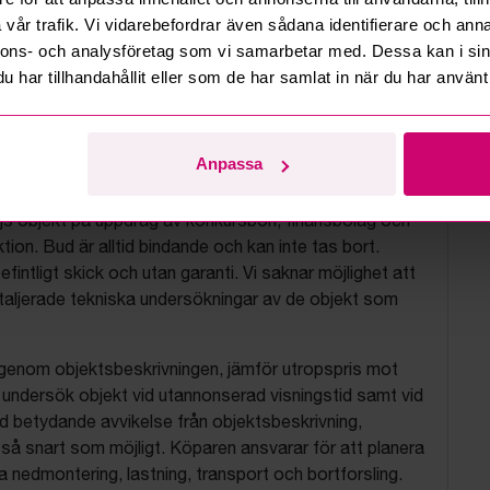
vår trafik. Vi vidarebefordrar även sådana identifierare och anna
nnons- och analysföretag som vi samarbetar med. Dessa kan i sin
har tillhandahållit eller som de har samlat in när du har använt 
tionsvillkor
Anpassa
js objekt på uppdrag av konkursbon, finansbolag och
tion. Bud är alltid bindande och kan inte tas bort.
befintligt skick och utan garanti. Vi saknar möjlighet att
aljerade tekniska undersökningar av de objekt som
 igenom objektsbeskrivningen, jämför utropspris mot
, undersök objekt vid utannonserad visningstid samt vid
d betydande avvikelse från objektsbeskrivning,
så snart som möjligt. Köparen ansvarar för att planera
nedmontering, lastning, transport och bortforsling.