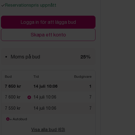
Reservationspris uppnått
Logga in för att lägga bud
Skapa ett konto
25%
Moms på bud
Bud
Tid
Budgivare
7 650 kr
14 juli 10:06
1
7 600 kr
14 juli 10:06
7
7 550 kr
14 juli 10:06
7
= Autobud
Visa alla bud (
63
)