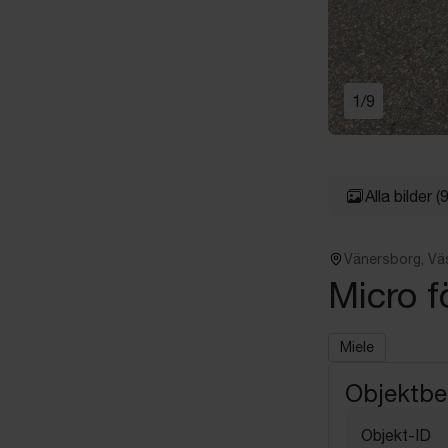
1
/
9
Alla bilder
(9
Vänersborg, Vä
Micro f
Miele
Objektbe
Objekt-ID