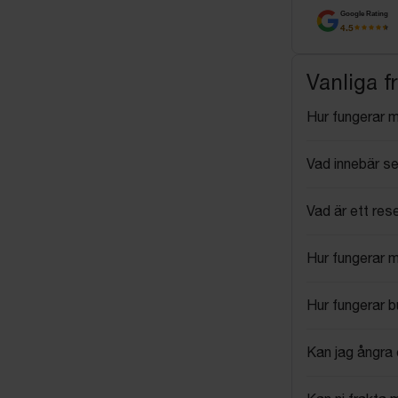
Google Rating
4.5
Vanliga f
Hur fungerar 
Vad innebär se
Vad är ett res
Hur fungerar 
Hur fungerar 
Kan jag ångra 