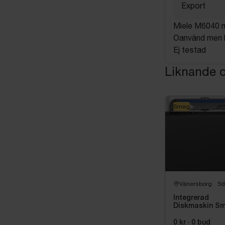
Export
Miele M6040 
Oanvänd men ka
Ej testad
Liknande o
Smeg
Vänersborg
5d
Integrerad
Diskmaskin S
60 cm, Univers
STL362DQ
0 kr
·
0
bud