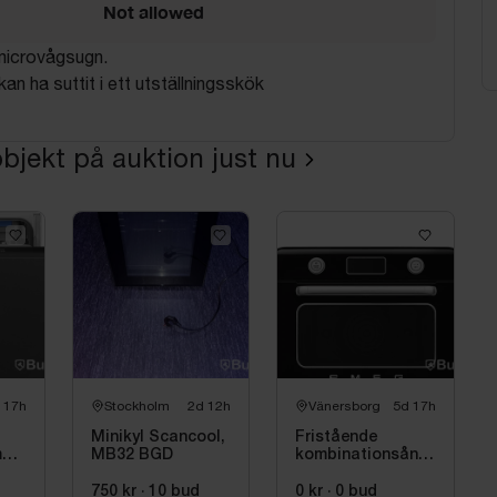
Not allowed
microvågsugn.
n ha suttit i ett utställningsskök
bjekt på auktion just nu
 17h
Stockholm
2d 12h
Vänersborg
5d 17h
Minikyl Scancool,
Fristående
meg
MB32 BGD
kombinationsångugn
al
COF01BLEU Svart
Högblank 50's
750 kr
·
10
bud
0 kr
·
0
bud