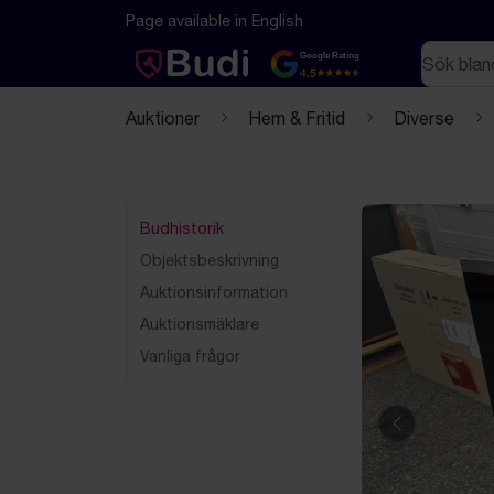
Hoppa till innehåll
Textbaserad (markdown) version av denna sida
Page available in English
Sök
Google Rating
4.5
Auktioner
Hem & Fritid
Diverse
Budhistorik
Objektsbeskrivning
Auktionsinformation
Auktionsmäklare
Vanliga frågor
Föregående