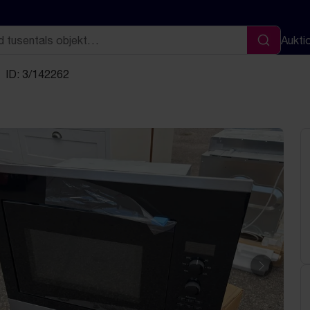
Aukti
Sök
ID: 3/142262
Nästa