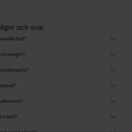
rågor och svar
manuella bud?
rviceavgift?
ervationspris?
maxbud?
budmotorn?
ett bud?