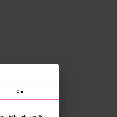
Om
andahålla funktioner för