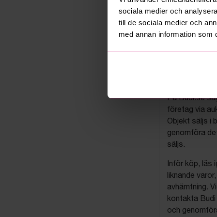
sociala medier och analysera 
till de sociala medier och a
med annan information som du 
Budis auk
På Budi.se säl
företag via auk
Objekt säljs i 
genomföra det
säljs.
Inför köp, läs
liknande varor
avhämtning. Vi
kontakta Budi 
och genomföra 