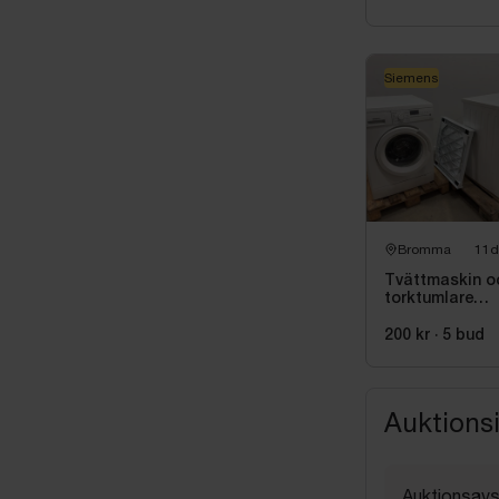
Siemens
Bromma
11d
Tvättmaskin o
torktumlare
Siemens
200 kr
·
5
bud
Auktions
Auktionsavs