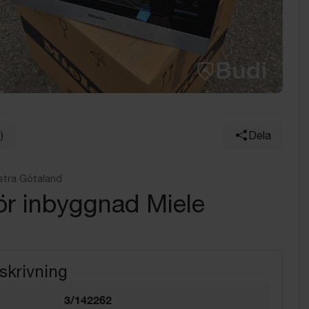
)
Dela
stra Götaland
ör inbyggnad Miele
skrivning
3/142262