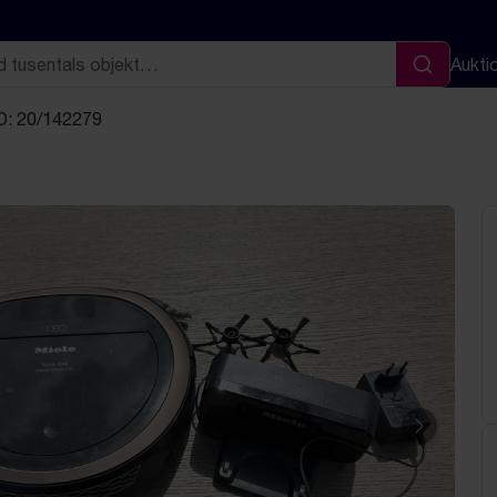
Aukti
Sök
D: 20/142279
Nästa