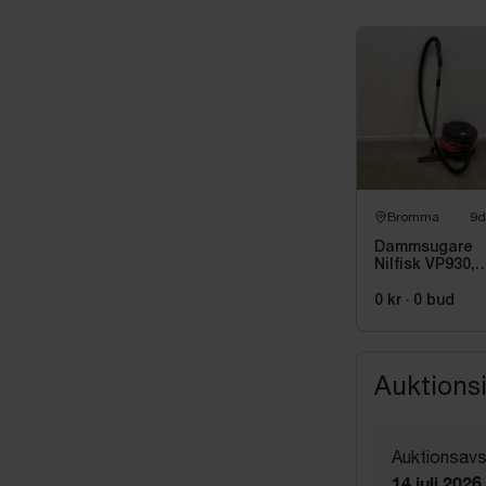
Bromma
9d
Dammsugare
Nilfisk VP930,
HEPA
0 kr
·
0
bud
Auktions
Auktionsavs
14 juli 2026