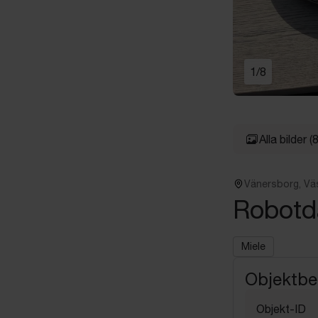
1
/
8
Alla bilder
(8
Vänersborg, Vä
Robotd
Miele
Objektbe
Objekt-ID