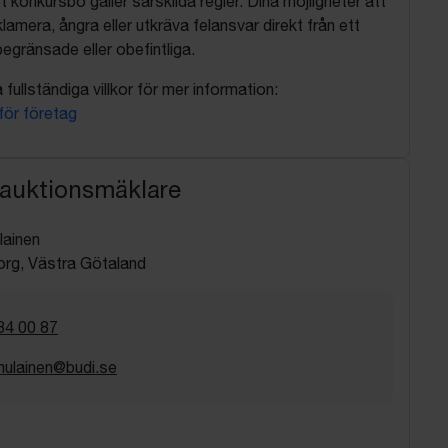
t konkursbo gäller särskilda regler. Dina möjligheter att
lamera, ångra eller utkräva felansvar direkt från ett
egränsade eller obefintliga.
fullständiga villkor för mer information:
 för företag
 auktionsmäklare
lainen
rg, Västra Götaland
34 00 87
imulainen@budi.se