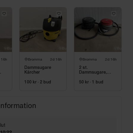
 16h
Bromma
2d 16h
Bromma
2d 16h
Dammsugare
2 st.
Kärcher
Dammsugare,
Nilfisk samt Ploit
100 kr
·
2
bud
50 kr
·
1
bud
information
lut
 10:22