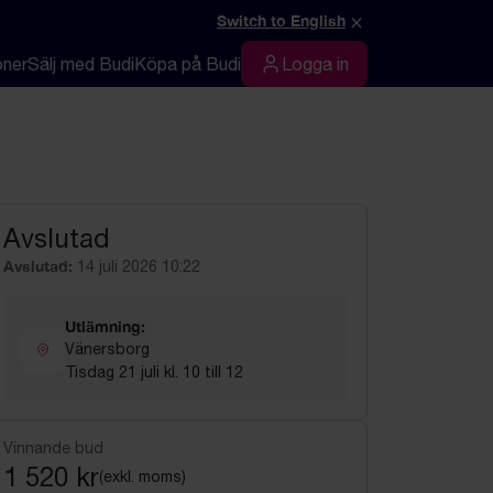
×
Switch to English
oner
Sälj med Budi
Köpa på Budi
Logga in
Logga in
Avslutad
Avslutad:
14 juli 2026 10:22
Utlämning:
Vänersborg
Tisdag 21 juli kl. 10 till 12
Vinnande bud
1 520 kr
(exkl. moms)