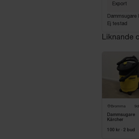
Export
Dammsugare M
Ej testad
Liknande o
Bromma
9d
Dammsugare
Kärcher
100 kr
·
2
bud