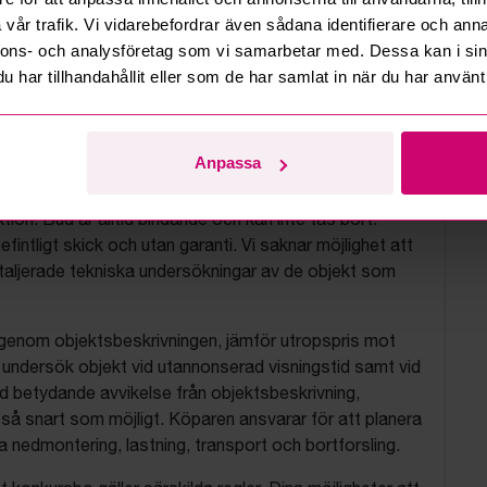
vår trafik. Vi vidarebefordrar även sådana identifierare och anna
nnons- och analysföretag som vi samarbetar med. Dessa kan i sin
har tillhandahållit eller som de har samlat in när du har använt 
tionsvillkor
Anpassa
js objekt på uppdrag av konkursbon, finansbolag och
tion. Bud är alltid bindande och kan inte tas bort.
befintligt skick och utan garanti. Vi saknar möjlighet att
aljerade tekniska undersökningar av de objekt som
 igenom objektsbeskrivningen, jämför utropspris mot
, undersök objekt vid utannonserad visningstid samt vid
d betydande avvikelse från objektsbeskrivning,
så snart som möjligt. Köparen ansvarar för att planera
nedmontering, lastning, transport och bortforsling.