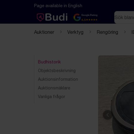
Hoppa till innehåll
Textbaserad (markdown) version av denna sida
Page available in English
Sök
Google Rating
4.5
Auktioner
Verktyg
Rengöring
I
Budhistorik
Objektsbeskrivning
Auktionsinformation
Auktionsmäklare
Vanliga frågor
Föregående