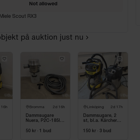
Not allowed
iele Scout RX3
bjekt på auktion just nu
 16h
Bromma
2d 16h
Linköping
2d 17h
Dammsugare
Dammsugare, 2
Nuera, P2C-185I-
st, bl.a. Kärcher
EU-P
WD 6 P
50 kr
·
1
bud
150 kr
·
3
bud