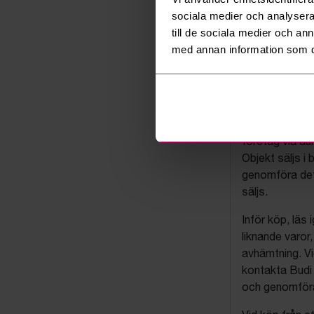
sociala medier och analysera 
till de sociala medier och a
med annan information som du 
Budis auk
På Budi.se säl
företag via auk
Objekt säljs i 
genomföra det
säljs.
Inför köp, läs
liknande varor
avhämtning. Vi
kontakta Budi 
och genomföra 