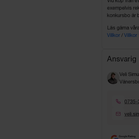
Vid köp från et
exempelvis rek
konkursbo är b
Läs gärna våra 
Villkor
/
Villkor
Ansvarig
Veli Simu
Vänersbo
0735-
veli.s
Google Rating