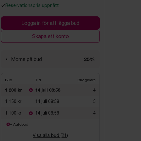
Reservationspris uppnått
Logga in för att lägga bud
Skapa ett konto
25%
Moms på bud
Bud
Tid
Budgivare
1 200 kr
14 juli 08:58
4
1 150 kr
14 juli 08:58
5
1 100 kr
14 juli 08:58
4
= Autobud
Visa alla bud (
21
)