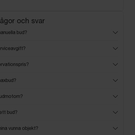
rågor och svar
manuella bud?
rviceavgift?
ervationspris?
maxbud?
budmotorn?
ett bud?
mina vunna objekt?