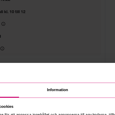
i kl. 10 till 12
g
d
Information
cookies
e för att anpassa innehållet och annonserna till användarna, tillh