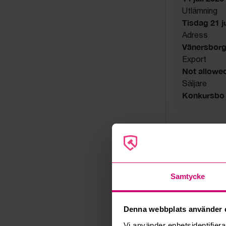
Utlämning
Tisdag 21 jul
Adress
Vänersbor
Export
Not allowe
Säljare
Konkursbo
Samtycke
Denna webbplats använder 
Vi använder enhetsidentifierar