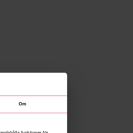
Om
andahålla funktioner för