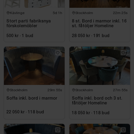
Kävlinge
5d 1h
Stockholm
22m 24s
Stort parti fabriksnya
8 st. Bord i marmor inkl. 16
förskolemöbler
st. fåtöljer Homeline
500 kr
·
1
bud
28 050 kr
·
191
bud
Stockholm
29m 54s
Stockholm
27m 54s
Soffa inkl. bord i marmor
Soffa inkl. bord och 3 st.
fåtöljer Homeline
22 050 kr
·
118
bud
18 050 kr
·
118
bud