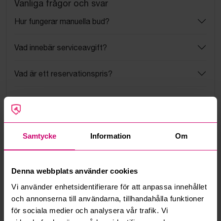
Vanliga frågor och svar
Hur fungerar manuella bud?
Vad innebär serviceavgift?
Vad är ett reservationspris?
Hur fungerar maxbud?
Hur fungerar budmotorn?
Samtycke
Information
Om
Kan jag ångra ett bud?
Denna webbplats använder cookies
Kan ni frakta mina vunna objekt?
Vi använder enhetsidentifierare för att anpassa innehållet
och annonserna till användarna, tillhandahålla funktioner
Läs fler frågor och svar
för sociala medier och analysera vår trafik. Vi