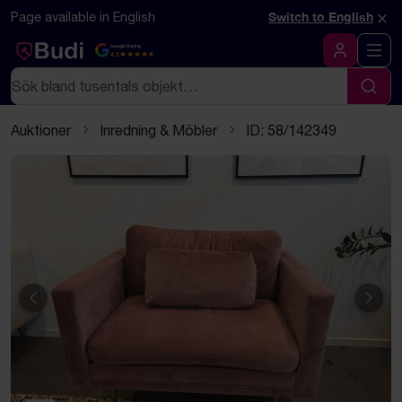
Hoppa till innehåll
Textbaserad (markdown) version av denna sida
×
Page available in English
Switch to English
Google Rating
4.5
Logga in
Sök
Sök
Auktioner
Inredning & Möbler
ID: 58/142349
Föregående
Näst