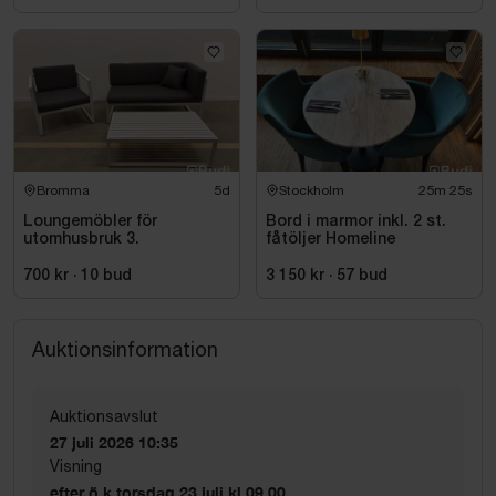
Bromma
5d
Stockholm
25m 24s
Loungemöbler för
Bord i marmor inkl. 2 st.
utomhusbruk 3.
fåtöljer Homeline
700 kr
·
10
bud
3 150 kr
·
57
bud
Auktionsinformation
Auktionsavslut
27 juli 2026 10:35
Visning
efter ö.k torsdag 23 juli kl 09.00