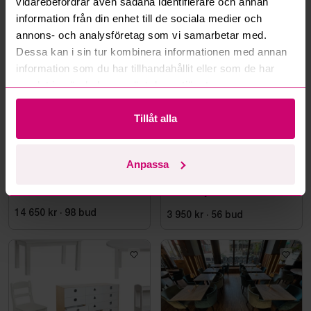
vidarebefordrar även sådana identifierare och annan
information från din enhet till de sociala medier och
Mer från samma kategori
annons- och analysföretag som vi samarbetar med.
Dessa kan i sin tur kombinera informationen med annan
information som du har tillhandahållit eller som de har
samlat in när du har använt deras tjänster.
Tillåt alla
Stockholm
38m 24s
Stockholm
26m 54s
Anpassa
Taklampa orange/vit
Runt bord i marmor inkl. 4
st. fåtöljer Homeline
14 650 kr
·
98
bud
3 950 kr
·
56
bud