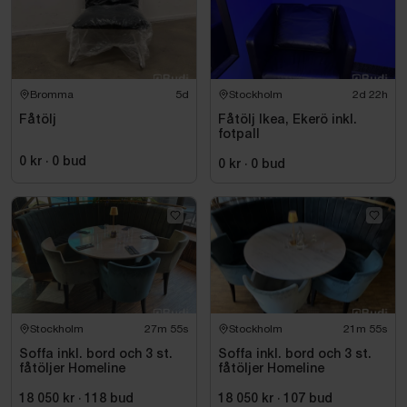
Bromma
5d
Stockholm
2d 22h
Fåtölj
Fåtölj Ikea, Ekerö inkl.
fotpall
0 kr
·
0
bud
0 kr
·
0
bud
Stockholm
27m 54s
Stockholm
21m 54s
Soffa inkl. bord och 3 st.
Soffa inkl. bord och 3 st.
fåtöljer Homeline
fåtöljer Homeline
18 050 kr
·
118
bud
18 050 kr
·
107
bud