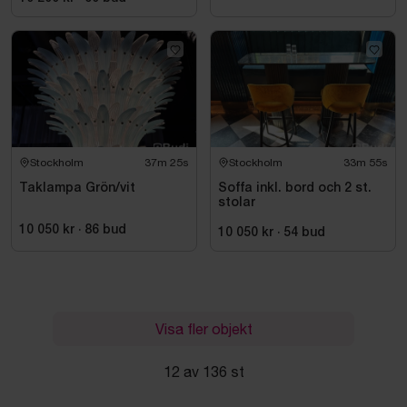
Stockholm
37m 24s
Stockholm
33m 54s
Taklampa Grön/vit
Soffa inkl. bord och 2 st.
stolar
10 050 kr
·
86
bud
10 050 kr
·
54
bud
Visa fler objekt
12 av 136 st