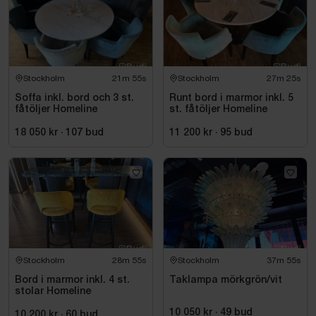
Stockholm
21m 54s
Stockholm
27m 24s
Soffa inkl. bord och 3 st.
Runt bord i marmor inkl. 5
fåtöljer Homeline
st. fåtöljer Homeline
18 050 kr
·
107
bud
11 200 kr
·
95
bud
Stockholm
28m 54s
Stockholm
37m 54s
Bord i marmor inkl. 4 st.
Taklampa mörkgrön/vit
stolar Homeline
10 050 kr
·
49
bud
10 200 kr
·
60
bud