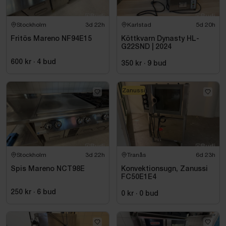
Stockholm
3d 22h
Karlstad
5d 20h
Fritös Mareno NF94E15
Köttkvarn Dynasty HL-
G22SND | 2024
600 kr
·
4
bud
350 kr
·
9
bud
Zanussi
Stockholm
3d 22h
Tranås
6d 23h
Spis Mareno NCT98E
Konvektionsugn, Zanussi
FC50E1E4
250 kr
·
6
bud
0 kr
·
0
bud