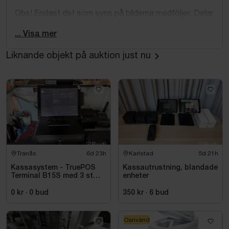
Obs! Endast det som syns på bilderna medföljer. Delar
till teknik kan saknas.
... Visa mer
Liknande objekt på auktion just nu
Tranås
6d 23h
Karlstad
5d 21h
Kassasystem - TruePOS
Kassautrustning, blandade
Terminal B15S med 3 st
enheter
kortläsare PAX samt
kvittoskrivare
0 kr
·
0
bud
350 kr
·
6
bud
Oanvänd