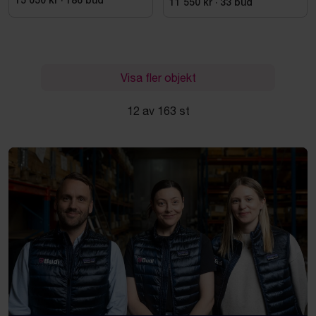
15 050 kr
·
186
bud
11 550 kr
·
33
bud
Visa fler objekt
12 av 163 st