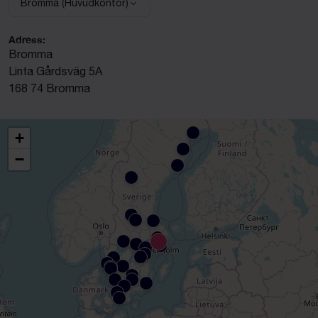
Bromma (Huvudkontor)
Välj anläggning:
Adress:
Bromma
Linta Gårdsväg 5A
168 74 Bromma
+
−