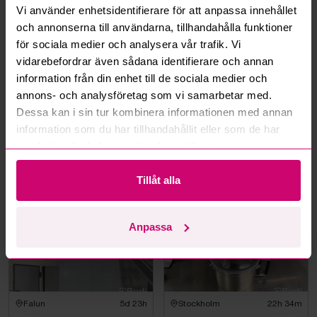
Hur fungerar budmotorn?
Vi använder enhetsidentifierare för att anpassa innehållet
och annonserna till användarna, tillhandahålla funktioner
Kan jag ångra ett bud?
för sociala medier och analysera vår trafik. Vi
vidarebefordrar även sådana identifierare och annan
Kan ni frakta mina vunna objekt?
information från din enhet till de sociala medier och
annons- och analysföretag som vi samarbetar med.
Läs fler frågor och svar
Dessa kan i sin tur kombinera informationen med annan
information som du har tillhandahållit eller som de har
samlat in när du har använt deras tjänster.
Mer från samma kategori
Tillåt alla
Anpassa
Falun
5d 23h
Stockholm
22h 34m