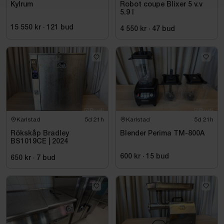
Kylrum
Robot coupe Blixer 5 v.v
5.9 l
15 550 kr
·
121
bud
4 550 kr
·
47
bud
Karlstad
5d 21h
Karlstad
5d 21h
Rökskåp Bradley
Blender Perima TM-800A
BS1019CE | 2024
600 kr
·
15
bud
650 kr
·
7
bud