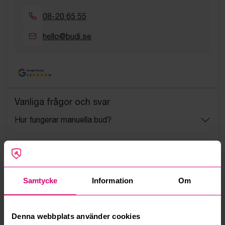
08-20 65 55
hello@budi.se
Google Rating
4.5
Vanliga frågor och svar
Hur fungerar manuella bud?
Vad innebär serviceavgift?
Vad är ett reservationspris?
Samtycke
Information
Om
Hur fungerar maxbud?
Denna webbplats använder cookies