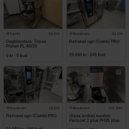
Tranås
6d 22h
Stockholm
3d 22h
Degblandare, Tripas
Rational ugn iCombi PRO
Planet PL 60/20
25 050 kr
·
245
bud
0 kr
·
0
bud
Stockholm
3d 22h
Stockholm
22h 39m
Rational ugn iCombi PRO
Glass sorbet maskin
PacoJet 2 plus PH2E plus