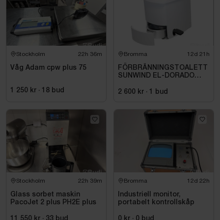
Stockholm
22h 36m
Bromma
12d 21h
Våg Adam cpw plus 75
FÖRBRÄNNINGSTOALETT
SUNWIND EL-DORADO
PLUS
1 250 kr
·
18
bud
2 600 kr
·
1
bud
Stockholm
22h 39m
Bromma
12d 22h
Glass sorbet maskin
Industriell monitor,
PacoJet 2 plus PH2E plus
portabelt kontrollskåp
11 550 kr
·
33
bud
0 kr
·
0
bud