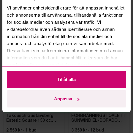
Vi använder enhetsidentifierare för att anpassa innehållet
Kan ni frakta mina vunna objekt?
och annonserna till användarna, tillhandahålla funktioner
för sociala medier och analysera vår trafik. Vi
Läs fler frågor och svar
vidarebefordrar även sådana identifierare och annan
information från din enhet till de sociala medier och
annons- och analysföretag som vi samarbetar med.
Mer från samma kategori
Dessa kan i sin tur kombinera informationen med annan
information som du har tillhandahållit eller som de har
samlat in när du har använt deras tjänster.
Oanvänd
Oanvänd
Tillåt alla
Anpassa
Bromma
3d 13h
Bromma
10d 12h
Takdusch Gustavsberg,
FÖRBRÄNNINGSTOALETT
Estetic Square 150 cc,
SUNWIND EL-DORADO
mattsvart
PLUS
2 550 kr
·
1
bud
3 350 kr
·
12
bud