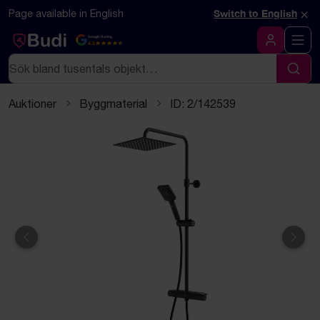
Hoppa till innehåll
Textbaserad (markdown) version av denna sida
×
Page available in English
Switch to English
Google Rating
4.5
Logga in
Sök
Sök
Auktioner
Byggmaterial
ID: 2/142539
Föregående
Näst