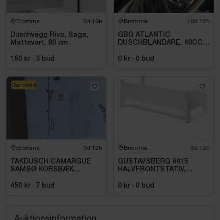
Se bild 4-5 för mer detaljerad information.
Bromma
3d 13h
Bromma
10d 12h
Mått emballage:
Duschvägg Riva, Saga,
GBG ATLANTIC
Mattsvart, 80 cm
DUSCHBLANDARE, 40CC,
Ca 75x37 cm
ANSL DUSCH NER KROM
150 kr
·
3
bud
0 kr
·
0
bud
Oanvänd
Bromma
3d 12h
Bromma
3d 12h
TAKDUSCH CAMARGUE
GUSTAVSBERG 6415
SAMSØ KORSBÆK
HALVFRONTSTATIV,
MÄSSING
150X70 CM |
GB2164150100
450 kr
·
7
bud
0 kr
·
0
bud
Auktionsinformation