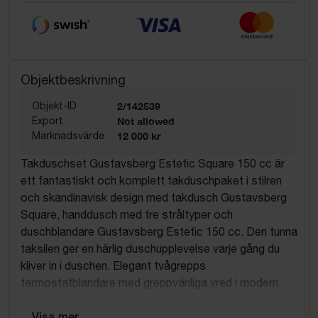
Objektbeskrivning
Objekt-ID
2/142539
Export
Not allowed
Marknadsvärde
12 000 kr
Takduschset Gustavsberg Estetic Square 150 cc är
ett fantastiskt och komplett takduschpaket i stilren
och skandinavisk design med takdusch Gustavsberg
Square, handdusch med tre stråltyper och
duschblandare Gustavsberg Estetic 150 cc. Den tunna
taksilen ger en härlig duschupplevelse varje gång du
kliver in i duschen. Elegant tvågrepps
termostatblandare med greppvänliga vred i modern
design. Inbyggd och automatisk hetvattenspärr för
skållningsskydd. Utrustad med säkerhetsstopp vid
... Visa mer