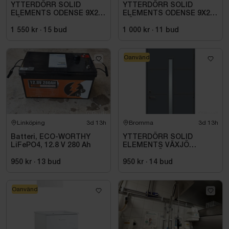
YTTERDÖRR SOLID
YTTERDÖRR SOLID
ELEMENTS ODENSE 9X20
ELEMENTS ODENSE 9X21
HÖGER VIT
HÖGER VIT
1 550 kr
·
15
bud
1 000 kr
·
11
bud
Oanvänd
Linköping
3d 13h
Bromma
3d 13h
Batteri, ECO-WORTHY
YTTERDÖRR SOLID
LiFePO4, 12.8 V 280 Ah
ELEMENTS VÄXJÖ
M10X21 HÖGER ANTRACIT
950 kr
·
13
bud
950 kr
·
14
bud
Oanvänd