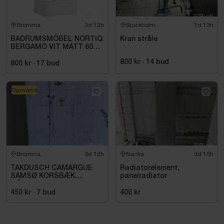
Bromma
3d 12h
Stockholm
1d 13h
BADRUMSMÖBEL NORTIQ
Kran stråle
BERGAMO VIT MATT 60
CM
800 kr
·
14
bud
800 kr
·
17
bud
Oanvänd
Bromma
3d 12h
Nacka
3d 15h
TAKDUSCH CAMARGUE
Radiatorelement,
SAMSØ KORSBÆK
panelradiator
MÄSSING
450 kr
·
7
bud
400 kr