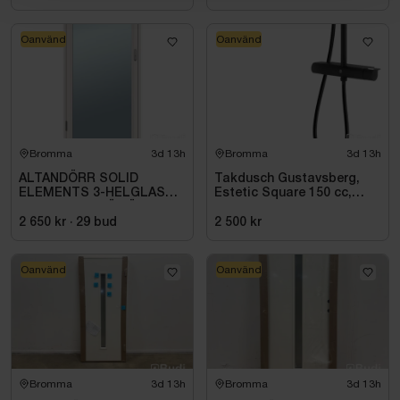
Oanvänd
Oanvänd
Bromma
3d 13h
Bromma
3d 13h
ALTANDÖRR SOLID
Takdusch Gustavsberg,
ELEMENTS 3-HELGLAS
Estetic Square 150 cc,
VHED 9X21 TRÄ VÄNSTER
mattsvart
2 650 kr
·
29
bud
2 500 kr
Oanvänd
Oanvänd
Bromma
3d 13h
Bromma
3d 13h