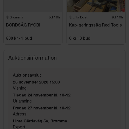
Bromma
8d 19h
Lilla Edet
9d 19h
BORDSÅG RYOBI
Kap-geringssåg Red Tools
800 kr
·
1
bud
0 kr
·
0
bud
Auktionsinformation
Auktionsavslut
25 november 2020 15:03
Visning
Tisdag 24 november kl. 10-12
Utlämning
Fredag 27 november kl. 10-12
Adress
Linta Gårdsväg 5a, Bromma
Export