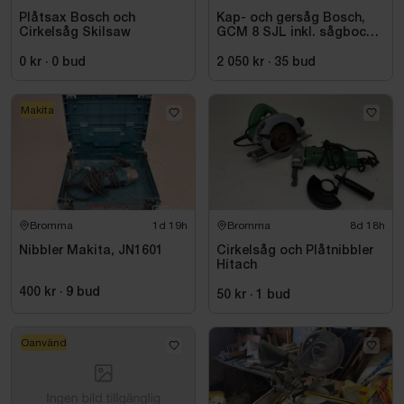
Plåtsax Bosch och
Kap- och gersåg Bosch,
Cirkelsåg Skilsaw
GCM 8 SJL inkl. sågbock
Bosch, GTA 2500
0 kr
·
0
bud
2 050 kr
·
35
bud
Makita
Bromma
1d 19h
Bromma
8d 18h
Nibbler Makita, JN1601
Cirkelsåg och Plåtnibbler
Hitach
400 kr
·
9
bud
50 kr
·
1
bud
Oanvänd