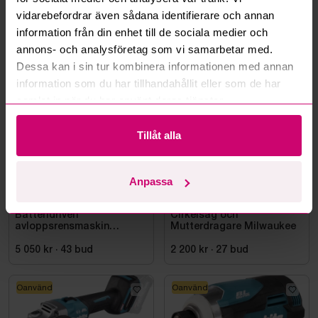
Läs fler frågor och svar
vidarebefordrar även sådana identifierare och annan
information från din enhet till de sociala medier och
annons- och analysföretag som vi samarbetar med.
Mer från samma kategori
Dessa kan i sin tur kombinera informationen med annan
information som du har tillhandahållit eller som de har
samlat in när du har använt deras tjänster.
Milwaukee
Milwaukee
Tillåt alla
Anpassa
Smedjebacken
1d 22h
Bromma
8d 19h
Batteridriven
Cirkelsåg och
avloppsrensmaskin
Mutterdragare Milwaukee
Milwaukee M18 FUEL M18
FSSM-121 | Oanvänd
5 050 kr
·
43
bud
2 200 kr
·
27
bud
Oanvänd
Oanvänd