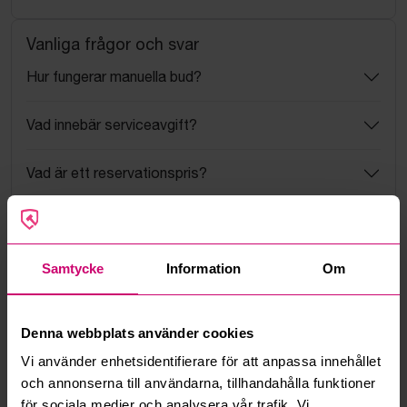
Vanliga frågor och svar
Hur fungerar manuella bud?
Vad innebär serviceavgift?
Vad är ett reservationspris?
Hur fungerar maxbud?
Samtycke
Information
Om
Hur fungerar budmotorn?
Kan jag ångra ett bud?
Denna webbplats använder cookies
Vi använder enhetsidentifierare för att anpassa innehållet
Kan ni frakta mina vunna objekt?
och annonserna till användarna, tillhandahålla funktioner
för sociala medier och analysera vår trafik. Vi