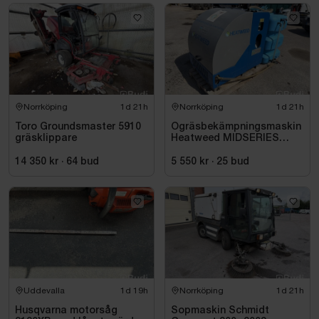
Norrköping
1d 21h
Norrköping
1d 21h
Toro Groundsmaster 5910
Ogräsbekämpningsmaskin
gräsklippare
Heatweed MIDSERIES
22/8, -2015
14 350 kr
·
64
bud
5 550 kr
·
25
bud
Uddevalla
1d 19h
Norrköping
1d 21h
Husqvarna motorsåg
Sopmaskin Schmidt