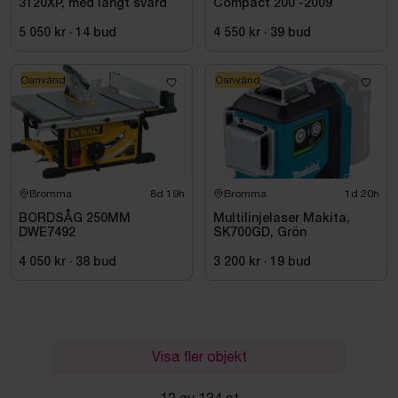
3120XP, med långt svärd
Compact 200 -2009
5 050 kr
·
14
bud
4 550 kr
·
39
bud
Oanvänd
Oanvänd
Bromma
8d 19h
Bromma
1d 20h
BORDSÅG 250MM
Multilinjelaser Makita,
DWE7492
SK700GD, Grön
4 050 kr
·
38
bud
3 200 kr
·
19
bud
Visa fler objekt
12 av 134 st