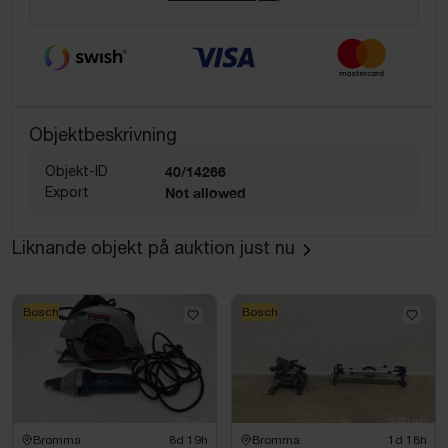
Objektbeskrivning
Objekt-ID
40/14266
Export
Not allowed
Liknande objekt på auktion just nu
Bosch
Bosch
Bromma
8d 19h
Bromma
1d 18h