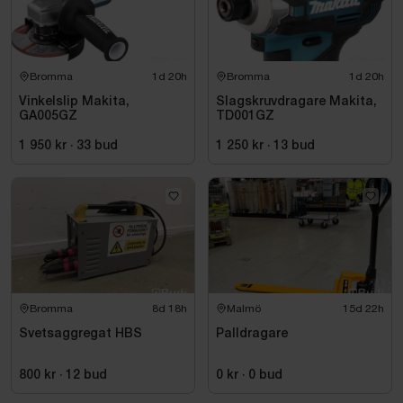
Bromma
1d 20h
Bromma
1d 20h
Vinkelslip Makita,
Slagskruvdragare Makita,
GA005GZ
TD001GZ
1 950 kr
·
33
bud
1 250 kr
·
13
bud
Bromma
8d 18h
Malmö
15d 22h
Svetsaggregat HBS
Palldragare
800 kr
·
12
bud
0 kr
·
0
bud