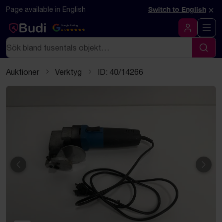
Hoppa till innehåll
Textbaserad (markdown) version av denna sida
×
Page available in English
Switch to English
Google Rating
4.5
Logga in
Sök
Sök
Auktioner
Verktyg
ID: 40/14266
Föregående
Näst