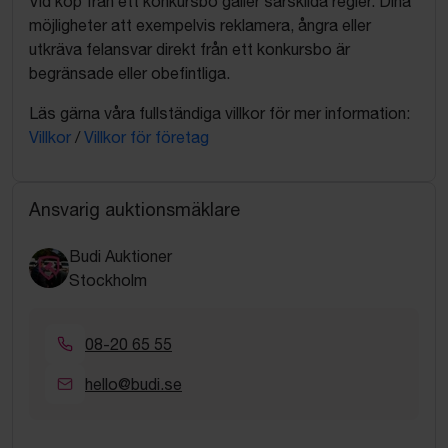
Vid köp från ett konkursbo gäller särskilda regler. Dina
möjligheter att exempelvis reklamera, ångra eller
utkräva felansvar direkt från ett konkursbo är
begränsade eller obefintliga.
Läs gärna våra fullständiga villkor för mer information:
Villkor
/
Villkor för företag
Ansvarig auktionsmäklare
Budi Auktioner
Stockholm
08-20 65 55
hello@budi.se