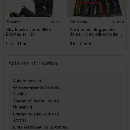
Bromma
12d 6h
Bromma
12d 7h
Skyddssko Jalas 9935
Partri med Inläggssulor
Exalter, stl. 38
Jalas, 10 st, olika modeller
och storlekar
0 kr
·
0
bud
0 kr
·
0
bud
Auktionsinformation
Auktionsavslut
16 december 2020 15:58
Visning
Tisdag 15 dec kl. 10-12
Utlämning
Fredag 18 Dec kl. 10-12
Adress
Linta Gårdsväg 5a, Bromma