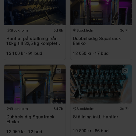
Stockholm
3d 6h
Stockholm
3d 7h
Hantlar på ställning från
Dubbelsidig Squatrack
10kg till 32,5 kg komplett
Eleiko
set
13 100 kr
·
91
bud
12 050 kr
·
17
bud
Stockholm
3d 7h
Stockholm
3d 7h
Dubbelsidig Squatrack
Ställning inkl. Hantlar
Eleiko
10 800 kr
·
86
bud
12 050 kr
·
12
bud