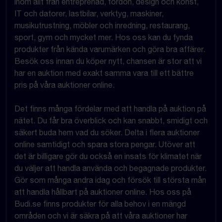
inom allt från entreprenad, fordon, design och konst,
IT och datorer, lastbilar, verktyg, maskiner,
musikutrustning, möbler och inredning, restaurang,
sport, gym och mycket mer. Hos oss kan du fynda
produkter från kända varumärken och göra bra affärer.
Besök oss innan du köper nytt, chansen är stor att vi
har en auktion med exakt samma vara till ett bättre
pris på våra auktioner online.
Det finns många fördelar med att handla på auktion på
nätet. Du får bra överblick och kan snabbt, smidigt och
säkert buda hem vad du söker. Delta i flera auktioner
online samtidigt och spara stora pengar. Utöver att
det är billigare gör du också en insats för klimatet när
du väljer att handla använda och begagnade produkter.
Gör som många andra idag och försök till största mån
att handla hållbart på auktioner online. Hos oss på
Budi.se finns produkter för alla behov i en mängd
områden och vi är säkra på att våra auktioner har