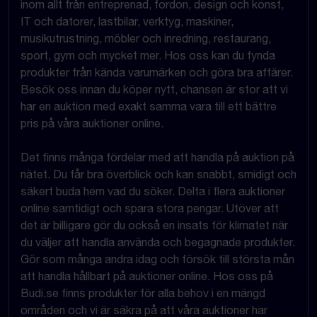
inom allt från entreprenad, fordon, design och konst,
IT och datorer, lastbilar, verktyg, maskiner,
musikutrustning, möbler och inredning, restaurang,
sport, gym och mycket mer. Hos oss kan du fynda
produkter från kända varumärken och göra bra affärer.
Besök oss innan du köper nytt, chansen är stor att vi
har en auktion med exakt samma vara till ett bättre
pris på våra auktioner online.
Det finns många fördelar med att handla på auktion på
nätet. Du får bra överblick och kan snabbt, smidigt och
säkert buda hem vad du söker. Delta i flera auktioner
online samtidigt och spara stora pengar. Utöver att
det är billigare gör du också en insats för klimatet när
du väljer att handla använda och begagnade produkter.
Gör som många andra idag och försök till största mån
att handla hållbart på auktioner online. Hos oss på
Budi.se finns produkter för alla behov i en mängd
områden och vi är säkra på att våra auktioner har