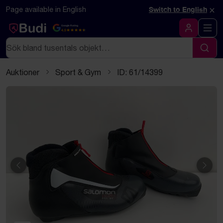
Hoppa till innehåll
Textbaserad (markdown) version av denna sida
×
Page available in English
Switch to English
Google Rating
4.5
Logga in
Sök
Sök
Auktioner
Sport & Gym
ID: 61/14399
Föregående
Näst