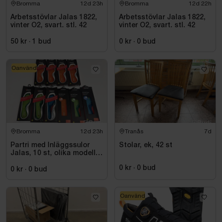
Bromma
12d 23h
Bromma
12d 22h
Arbetsstövlar Jalas 1822,
Arbetsstövlar Jalas 1822,
vinter O2, svart. stl. 42
vinter O2, svart. stl. 42
50 kr
·
1
bud
0 kr
·
0
bud
Oanvänd
Bromma
12d 23h
Tranås
7d
Partri med Inläggssulor
Stolar, ek, 42 st
Jalas, 10 st, olika modeller
och storlekar
0 kr
·
0
bud
0 kr
·
0
bud
Oanvänd