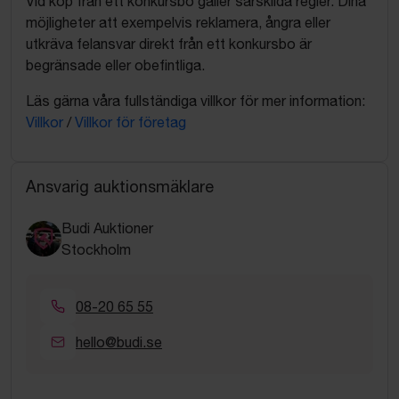
Vid köp från ett konkursbo gäller särskilda regler. Dina
möjligheter att exempelvis reklamera, ångra eller
utkräva felansvar direkt från ett konkursbo är
begränsade eller obefintliga.
Läs gärna våra fullständiga villkor för mer information:
Villkor
/
Villkor för företag
Ansvarig auktionsmäklare
Budi Auktioner
Stockholm
08-20 65 55
hello@budi.se