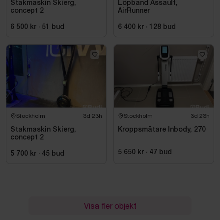
Stakmaskin Skierg,
Löpband Assault,
concept 2
AirRunner
6 500 kr
·
51
bud
6 400 kr
·
128
bud
Stockholm
3d 23h
Stockholm
3d 23h
Stakmaskin Skierg,
Kroppsmätare Inbody, 270
concept 2
5 650 kr
·
47
bud
5 700 kr
·
45
bud
Visa fler objekt