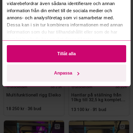
vidarebefordrar även sådana identifierare och annan
Läs fler frågor och svar
information från din enhet till de sociala medier och
annons- och analysföretag som vi samarbetar med.
Dessa kan i sin tur kombinera informationen med annan
Mer från samma kategori
information som du har tillhandahållit eller som de har
samlat in när du har använt deras tjänster.
Tillåt alla
Anpassa
Stockholm
3d 23h
Stockholm
3d 22h
Multifunktionell rigg Eleiko
Hantlar på ställning från
10kg till 32,5 kg komplett
set
18 250 kr
·
36
bud
13 100 kr
·
91
bud