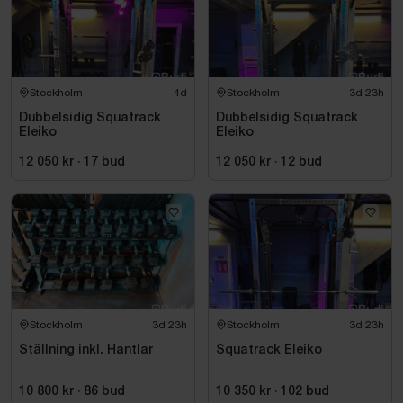
Stockholm
4d
Stockholm
3d 23h
Dubbelsidig Squatrack
Dubbelsidig Squatrack
Eleiko
Eleiko
12 050 kr
·
17
bud
12 050 kr
·
12
bud
Stockholm
3d 23h
Stockholm
3d 23h
Ställning inkl. Hantlar
Squatrack Eleiko
10 800 kr
·
86
bud
10 350 kr
·
102
bud