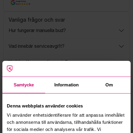
Google Rating
4.5
Vanliga frågor och svar
Hur fungerar manuella bud?
Vad innebär serviceavgift?
Vad är ett reservationspris?
Hur fungerar maxbud?
Samtycke
Information
Om
Hur fungerar budmotorn?
Denna webbplats använder cookies
Kan jag ångra ett bud?
Vi använder enhetsidentifierare för att anpassa innehållet
och annonserna till användarna, tillhandahålla funktioner
Kan ni frakta mina vunna objekt?
för sociala medier och analysera vår trafik. Vi