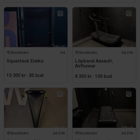
Stockholm
4d
Stockholm
3d 23h
Squatrack Eleiko
Löpband Assault,
AirRunner
10 300 kr
·
85
bud
8 300 kr
·
106
bud
Stockholm
3d 23h
Stockholm
3d 23h