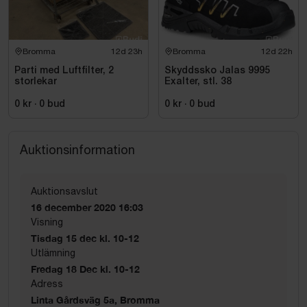
Bromma
12d 23h
Bromma
12d 22h
Parti med Luftfilter, 2
Skyddssko Jalas 9995
storlekar
Exalter, stl. 38
0 kr
·
0
bud
0 kr
·
0
bud
Auktionsinformation
Auktionsavslut
16 december 2020 16:03
Visning
Tisdag 15 dec kl. 10-12
Utlämning
Fredag 18 Dec kl. 10-12
Adress
Linta Gårdsväg 5a, Bromma