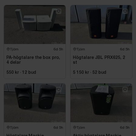
Tjörn
6d 5h
Tjörn
6d 5h
PA-högtalare the box pro,
Högtalare JBL PRX625, 2
4 delar
st
550 kr
·
12
bud
5 150 kr
·
52
bud
Tjörn
6d 5h
Tjörn
6d 5h