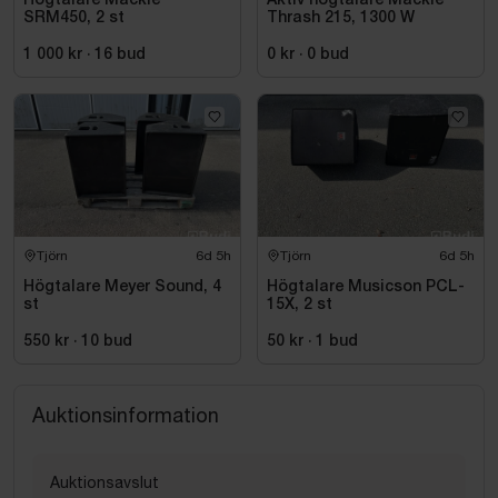
Högtalare Mackie
Aktiv högtalare Mackie
SRM450, 2 st
Thrash 215, 1300 W
1 000 kr
·
16
bud
0 kr
·
0
bud
Tjörn
6d 5h
Tjörn
6d 5h
Högtalare Meyer Sound, 4
Högtalare Musicson PCL-
st
15X, 2 st
550 kr
·
10
bud
50 kr
·
1
bud
Auktionsinformation
Auktionsavslut