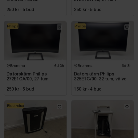
250 kr
·
5
bud
250 kr
·
5
bud
Philips
Philips
Bromma
6d 3h
Bromma
6d 3h
Datorskärm Philips
Datorskärm Philips
272E1CA/00, 27 tum
325E1C/00, 32 tum, välvd
250 kr
·
5
bud
150 kr
·
4
bud
Electrolux