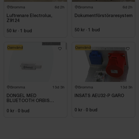
Bromma
6d 2h
Bromma
6d 2h
Luftrenare Electrolux,
Dokumentförstöraresystem
Z9124
50 kr
·
1
bud
50 kr
·
1
bud
Oanvänd
Oanvänd
Bromma
13d 3h
Bromma
13d 3h
DONGEL MED
INSATS AEU32-P GARO
BLUETOOTH ORBIS
709971
0 kr
·
0
bud
0 kr
·
0
bud