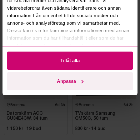
för sociala medier och analysera vår trafik. Vi
Kan ni frakta mina vunna objekt?
vidarebefordrar även sådana identifierare och annan
information från din enhet till de sociala medier och
Läs fler frågor och svar
annons- och analysföretag som vi samarbetar med.
Dessa kan i sin tur kombinera informationen med annan
information som du har tillhandahållit eller som de har
Mer från samma kategori
samlat in när du har använt deras tjänster.
Tillåt alla
Samsung
Anpassa
Bromma
6d 3h
Bromma
6d 3h
Datorskärm AOC
TVskärm Samsung
CU34E4CW, 34 tum
QM50C, 50 tum
1 150 kr
·
19
bud
800 kr
·
14
bud