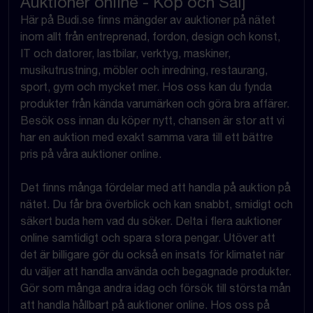
Auktioner online - Köp och Sälj
Här på Budi.se finns mängder av auktioner på nätet
inom allt från entreprenad, fordon, design och konst,
IT och datorer, lastbilar, verktyg, maskiner,
musikutrustning, möbler och inredning, restaurang,
sport, gym och mycket mer. Hos oss kan du fynda
produkter från kända varumärken och göra bra affärer.
Besök oss innan du köper nytt, chansen är stor att vi
har en auktion med exakt samma vara till ett bättre
pris på våra auktioner online.
Det finns många fördelar med att handla på auktion på
nätet. Du får bra överblick och kan snabbt, smidigt och
säkert buda hem vad du söker. Delta i flera auktioner
online samtidigt och spara stora pengar. Utöver att
det är billigare gör du också en insats för klimatet när
du väljer att handla använda och begagnade produkter.
Gör som många andra idag och försök till största mån
att handla hållbart på auktioner online. Hos oss på