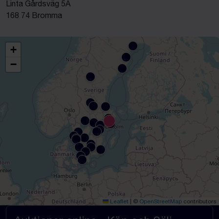
Linta Gårdsväg 5A
168 74 Bromma
+
−
Leaflet
|
©
OpenStreetMap
contributors