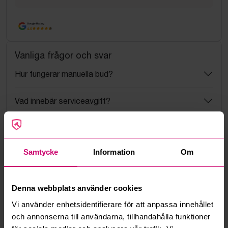
Google Rating
4.5
Vanliga frågor och svar
Hur fungerar manuella bud?
Vad innebär serviceavgift?
Vad är ett reservationspris?
Samtycke
Information
Om
Hur fungerar maxbud?
Hur fungerar budmotorn?
Denna webbplats använder cookies
Vi använder enhetsidentifierare för att anpassa innehållet
Kan jag ångra ett bud?
och annonserna till användarna, tillhandahålla funktioner