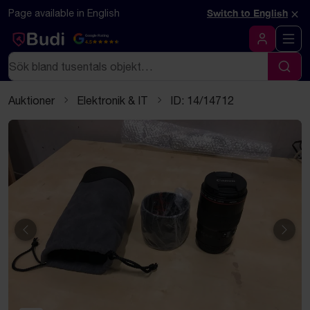
Hoppa till innehåll
Textbaserad (markdown) version av denna sida
×
Page available in English
Switch to English
Google Rating
4.5
Logga in
Sök
Sök
Auktioner
Elektronik & IT
ID: 14/14712
Föregående
Näst