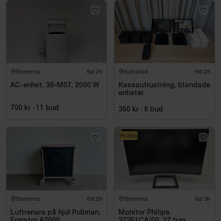
Bromma
6d 2h
Karlstad
6d 2h
AC-enhet, 36-M07, 2050 W
Kassautrustning, blandade
enheter
700 kr
·
11
bud
350 kr
·
6
bud
Philips
Bromma
6d 2h
Bromma
6d 3h
Luftrenare på hjul Pullman,
Monitor Philips
Ermator A2000.
272E1CA/00, 27 tum