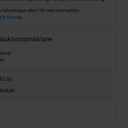
fullständiga villkor för mer information:
 för företag
 auktionsmäklare
tioner
lm
 65 55
budi.se