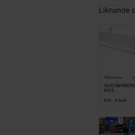
Liknande o
Bromma
4
GUSTAVSBER
6415
HALVFRONTST
150X70 CM |
0 kr
·
0
bud
GB2164150100