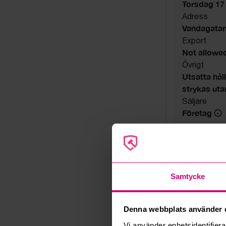
Torsdag 17 
Adress
Vandagatan 
Export
Not allowe
Övrigt
Utsatta hål
strykas uta
Säljare
Företag
Samtycke
Denna webbplats använder 
Vi använder enhetsidentifierar