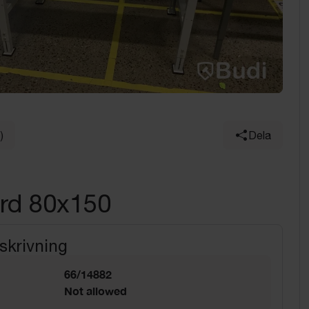
)
Dela
rd 80x150
skrivning
66/14882
Not allowed