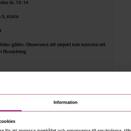
dec kl. 12-14
3, Kista
d
ltider gäller. Observera att objekt kan komma att
n förvarining
Information
cookies
e för att anpassa innehållet och annonserna till användarna, tillh