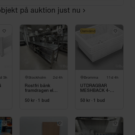
bjekt på auktion just nu
Oanvänd
d 3h
Stockholm
2d 4h
Bromma
11d 4h
G
Rostfri bänk
UTDRAGBAR
framdragen el
MESHBACK 4-
ATIV,
inkopplad
PACK VIT
50 kr
·
1
bud
50 kr
·
1
bud