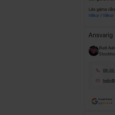
Läs gärna våra 
Villkor
/
Villkor
Ansvarig
Budi Auk
Stockho
08-20
hello@
Google Rating
4.5