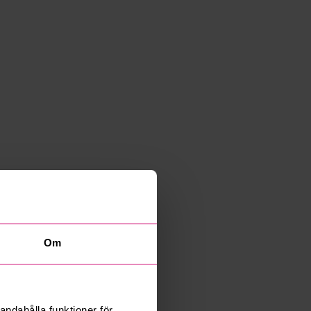
Om
andahålla funktioner för