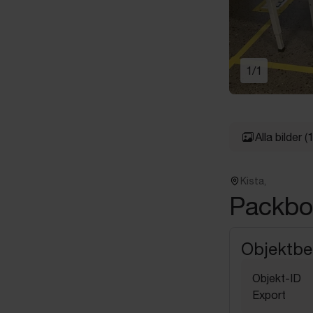
1
/
1
Alla bilder
(1
Kista,
Packbo
Objektbe
Objekt-ID
Export