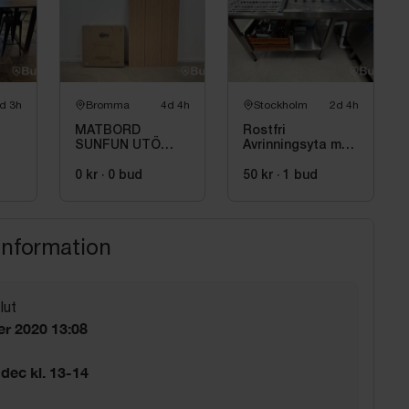
d 3h
Bromma
4d 4h
Stockholm
2d 4h
MATBORD
Rostfri
SUNFUN UTÖ
Avrinningsyta med
210X100CM
rullbanor för
NATUR
tvättbackar
0 kr
·
0
bud
50 kr
·
1
bud
information
lut
r 2020 13:08
dec kl. 13-14