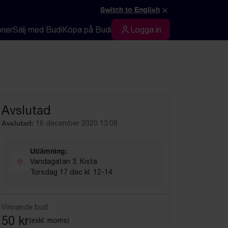
×
Switch to English
oner
Sälj med Budi
Köpa på Budi
Logga in
Logga in
Avslutad
Avslutad:
16 december 2020 13:08
Utlämning:
Vandagatan 3, Kista
Torsdag 17 dec kl. 12-14
Vinnande bud
50 kr
(exkl. moms)