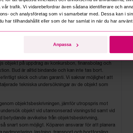
vår trafik. Vi vidarebefordrar även sådana identifierare och anna
nnons- och analysföretag som vi samarbetar med. Dessa kan i sin
har tillhandahållit eller som de har samlat in när du har använt 
Anpassa
tionsvillkor
js objekt på uppdrag av konkursbon, finansbolag och
tion. Bud är alltid bindande och kan inte tas bort.
befintligt skick och utan garanti. Vi saknar möjlighet att
aljerade tekniska undersökningar av de objekt som
 igenom objektsbeskrivningen, jämför utropspris mot
, undersök objekt vid utannonserad visningstid samt vid
d betydande avvikelse från objektsbeskrivning,
så snart som möjligt. Köparen ansvarar för att planera
nedmontering, lastning, transport och bortforsling.