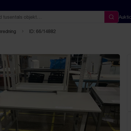
Aukti
Sök
nredning
ID: 66/14882