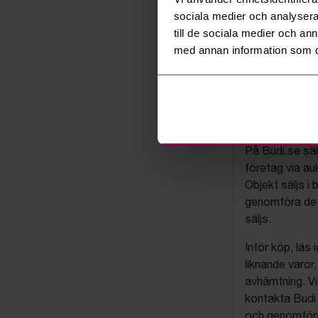
sociala medier och analysera 
till de sociala medier och a
med annan information som du 
Budis auk
På Budi.se säl
företag via auk
Objekt säljs i 
genomföra det
säljs.
Inför köp, läs
liknande varor
avhämtning. Vi
kontakta Budi 
och genomföra 