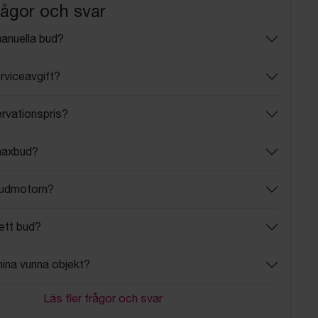
rågor och svar
manuella bud?
rviceavgift?
ervationspris?
maxbud?
budmotorn?
ett bud?
mina vunna objekt?
Läs fler frågor och svar