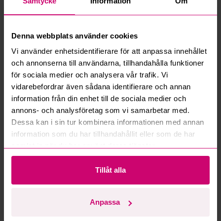
Vad innebär serviceavgift?
Samtycke
Information
Om
Vad är ett reservationspris?
Denna webbplats använder cookies
Vi använder enhetsidentifierare för att anpassa innehållet
Hur fungerar maxbud?
och annonserna till användarna, tillhandahålla funktioner
för sociala medier och analysera vår trafik. Vi
Hur fungerar budmotorn?
vidarebefordrar även sådana identifierare och annan
information från din enhet till de sociala medier och
Kan jag ångra ett bud?
annons- och analysföretag som vi samarbetar med.
Dessa kan i sin tur kombinera informationen med annan
Kan ni frakta mina vunna objekt?
information som du har tillhandahållit eller som de har
samlat in när du har använt deras tjänster.
Läs fler frågor och svar
Tillåt alla
Mer från samma kategori
Anpassa