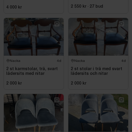
nitar
2 550 kr
·
27
bud
4 000 kr
Nacka
4d
Nacka
4d
2 st karmstolar, trä, svart
2 st stolar i trä med svart
lädersits med nitar
lädersits och nitar
2 000 kr
2 000 kr