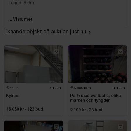
Längd: 8,6m
Bredd: 3,7m
... Visa mer
Höjd upp till nock: 3,10m
Liknande objekt på auktion just nu
Takdel: 116cm hög
Dörr: höjd 210cm
Innermått: 8,10 m x 3,35 m 1,88cm (höjd innan snedtak)
Trall: 8,20m x 3,80m x 0,50 - 0,10m
El framdragen 3-fas
Falun
3d 22h
Stockholm
1d 21h
*notera att några få sprickor i tre glasrutor finns.
Kylrum
Parti med wallballs, olika
märken och tyngder
*notera att nedmontering sker av köpare
16 050 kr
·
123
bud
2 100 kr
·
28
bud