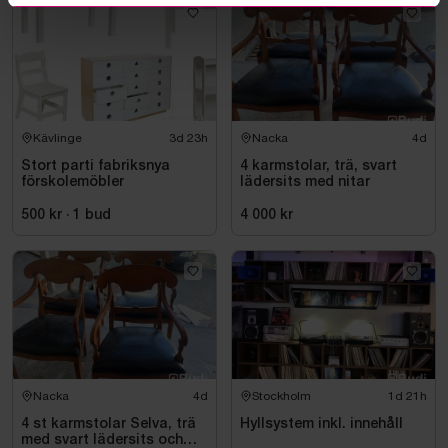
Kävlinge
3d 23h
Nacka
4d
Stort parti fabriksnya
4 karmstolar, trä, svart
förskolemöbler
lädersits med nitar
500 kr
·
1
bud
4 000 kr
Nacka
4d
Stockholm
1d 21h
4 st karmstolar Selva, trä
Hyllsystem inkl. innehåll
med svart lädersits och