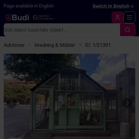
Hoppa till innehåll
Textbaserad (markdown) version av denna sida
×
Page available in English
Switch to English
Google Rating
4.5
Logga in
Sök
Sök
Auktioner
Inredning & Möbler
ID: 1/21391
Föregående
Näst