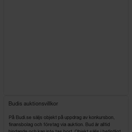
Budis auktionsvillkor
På Budi.se säljs objekt på uppdrag av konkursbon,
finansbolag och företag via auktion. Bud är alltid
bindande och kan inte tas bort. Objekt säljs i befintligt