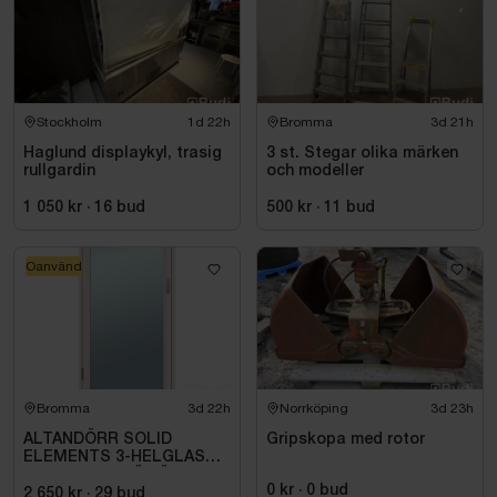
Stockholm
1d 22h
Bromma
3d 21h
Haglund displaykyl, trasig
3 st. Stegar olika märken
rullgardin
och modeller
1 050 kr
·
16
bud
500 kr
·
11
bud
Oanvänd
Bromma
3d 22h
Norrköping
3d 23h
ALTANDÖRR SOLID
Gripskopa med rotor
ELEMENTS 3-HELGLAS
VHED 9X21 TRÄ VÄNSTER
0 kr
·
0
bud
2 650 kr
·
29
bud