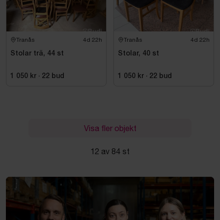
Tranås
4d 22h
Tranås
4d 22h
Stolar trä, 44 st
Stolar, 40 st
1 050 kr
·
22
bud
1 050 kr
·
22
bud
Visa fler objekt
12 av 84 st