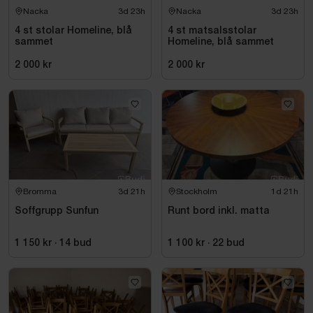
Nacka
3d 23h
Nacka
3d 23h
4 st stolar Homeline, blå
4 st matsalsstolar
sammet
Homeline, blå sammet
2 000 kr
2 000 kr
Bromma
3d 21h
Stockholm
1d 21h
Soffgrupp Sunfun
Runt bord inkl. matta
1 150 kr
·
14
bud
1 100 kr
·
22
bud