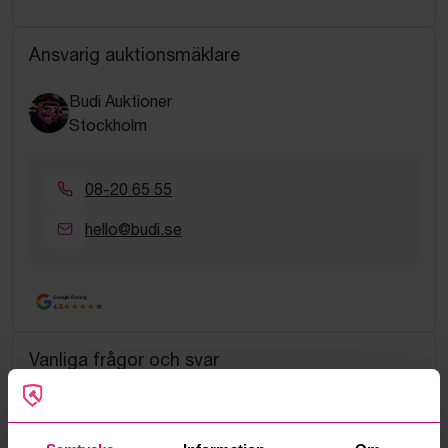
Ansvarig auktionsmäklare
Budi Auktioner
Stockholm
08-20 65 55
hello@budi.se
Google Rating
4.5
Vanliga frågor och svar
Hur fungerar manuella bud?