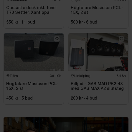
Cassette deck inkl. tuner
Högtalare Musicson PCL-
T70 Settler, Xantippa
15X, 2 st
550 kr
·
11
bud
500 kr
·
6
bud
Tjörn
3d 10h
Linköping
3d 8h
Högtalare Musicson POL-
Billjud - GAS MAD PB2-48
15X, 2 st
med GAS MAX A2 slutsteg
450 kr
·
5
bud
200 kr
·
4
bud