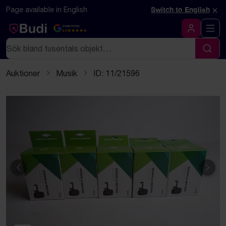
Hoppa till innehåll
Textbaserad (markdown) version av denna sida
×
Page available in English
Switch to English
Google Rating
4.5
Logga in
Sök
Sök
Auktioner
Musik
ID: 11/21596
Föregående
Näst