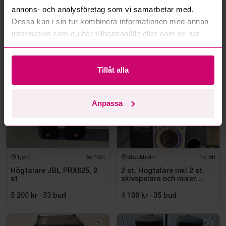
annons- och analysföretag som vi samarbetar med.
Läs fler frågor och svar
Dessa kan i sin tur kombinera informationen med annan
information som du har tillhandahållit eller som de har
samlat in när du har använt deras tjänster.
Mer från samma kategori
Tillåt alla
Anpassa
Tjörn
3d 10h
Stockholm
1d 8h
Högtalare JBL PRX625, 2
2 st. Högtalare inkl 2 st.
st
skivspelare och mixer
Pioneer
5 200 kr
·
53
bud
4 100 kr
·
35
bud