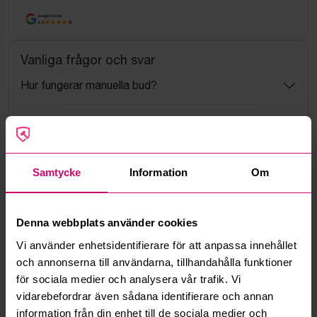
Google Rating
4.5
Vanliga frågor och svar
Hur fungerar manuella bud?
Vad innebär serviceavgift?
Vad är ett reservationspris?
Samtycke
Information
Om
Hur fungerar maxbud?
Denna webbplats använder cookies
Hur fungerar budmotorn?
Vi använder enhetsidentifierare för att anpassa innehållet
och annonserna till användarna, tillhandahålla funktioner
Kan jag ångra ett bud?
för sociala medier och analysera vår trafik. Vi
vidarebefordrar även sådana identifierare och annan
Kan ni frakta mina vunna objekt?
information från din enhet till de sociala medier och