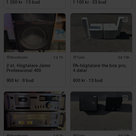
1 250 kr
·
13
bud
1 100 kr
·
23
bud
Stockholm
1d 7h
Tjörn
3d 10h
2 st. Högtalare Jamo
PA-högtalare the box pro,
Professional 400
4 delar
950 kr
·
9
bud
600 kr
·
13
bud
Stockholm
1d 7h
Tjörn
3d 10h