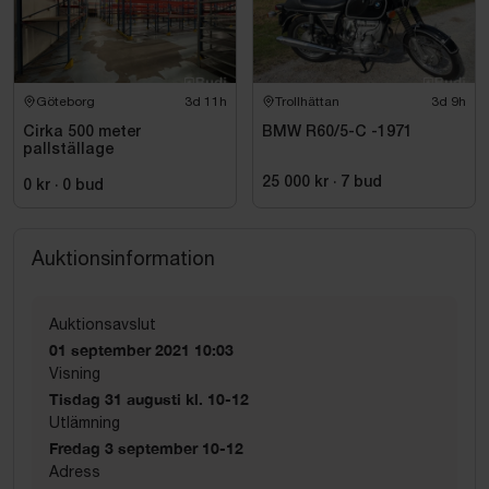
Göteborg
3d 11h
Trollhättan
3d 9h
Cirka 500 meter
BMW R60/5-C -1971
pallställage
25 000 kr
·
7
bud
0 kr
·
0
bud
Auktionsinformation
Auktionsavslut
01 september 2021 10:03
Visning
Tisdag 31 augusti kl. 10-12
Utlämning
Fredag 3 september 10-12
Adress