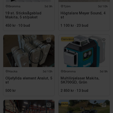
Bromma
3d 9h
Tjörn
3d 10h
19 st. Sticksågsblad
Högtalare Meyer Sound, 4
Makita, 5 st/paket
st
450 kr
·
10
bud
1 100 kr
·
23
bud
Oanvänd
Nacka
3d 10h
Bromma
3d 9h
Oljefyllda element Anslut, 5
Multilinjelaser Makita,
st
SK700GD, Grön
500 kr
2 850 kr
·
13
bud
BMW