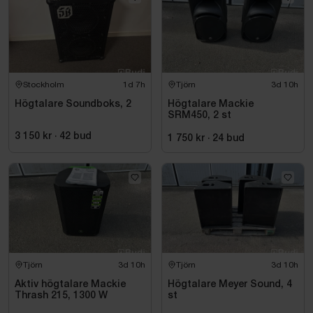
Stockholm
1d 7h
Tjörn
3d 10h
Högtalare Soundboks, 2
Högtalare Mackie
SRM450, 2 st
3 150 kr
·
42
bud
1 750 kr
·
24
bud
Tjörn
3d 10h
Tjörn
3d 10h
Aktiv högtalare Mackie
Högtalare Meyer Sound, 4
Thrash 215, 1300 W
st