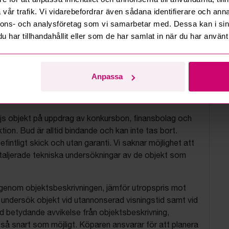
vår trafik. Vi vidarebefordrar även sådana identifierare och anna
nnons- och analysföretag som vi samarbetar med. Dessa kan i sin
har tillhandahållit eller som de har samlat in när du har använt 
Anpassa
tionsvillkor
js objekt på uppdrag av konkursbon, finansbolag och
tion. Bud är alltid bindande och kan inte tas bort.
befintligt skick och utan garanti. Vi saknar möjlighet att
aljerade tekniska undersökningar av de objekt som
 igenom objektsbeskrivningen, jämför utropspris mot
, undersök objekt vid utannonserad visningstid samt vid
d betydande avvikelse från objektsbeskrivning,
så snart som möjligt. Köparen ansvarar för att planera