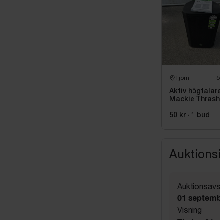
Tjörn
5
Aktiv högtalar
Mackie Thrash
215, 1300 W
50 kr
·
1
bud
Auktions
Auktionsavs
01 septemb
Visning