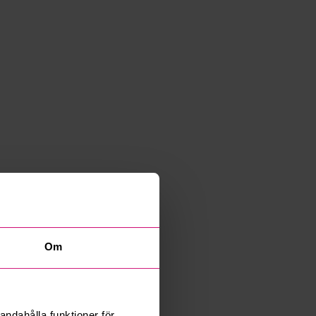
Om
andahålla funktioner för