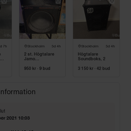
d 7h
Stockholm
3d 4h
Stockholm
3d 4h
e
2 st. Högtalare
Högtalare
Jamo
Soundboks, 2
Professional 400
950 kr
·
9
bud
3 150 kr
·
42
bud
information
lut
er 2021 10:03