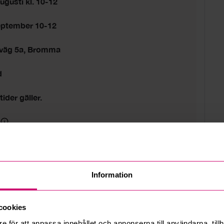
ugusti kl. 10-12
eptember 10-12
sväg 5a, Bromma
d
tider gäller.
Information
cookies
e för att anpassa innehållet och annonserna till användarna, tillh