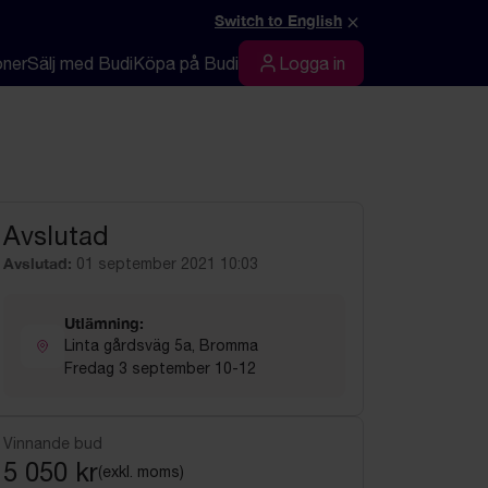
×
Switch to English
oner
Sälj med Budi
Köpa på Budi
Logga in
Logga in
Avslutad
Avslutad:
01 september 2021 10:03
Utlämning:
Linta gårdsväg 5a, Bromma
Fredag 3 september 10-12
Vinnande bud
5 050 kr
(exkl. moms)