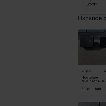
Export
Liknande o
Tjörn
5
Högtalare
Musicson PCL
15X, 2 st
50 kr
·
1
bud