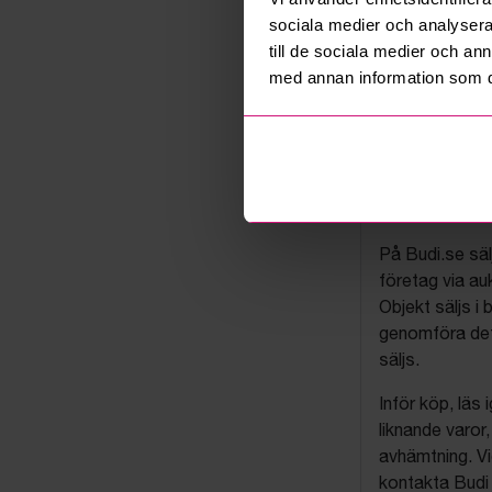
sociala medier och analysera 
till de sociala medier och a
med annan information som du 
Budis auk
På Budi.se säl
företag via auk
Objekt säljs i 
genomföra det
säljs.
Inför köp, läs
liknande varor
avhämtning. Vi
kontakta Budi 