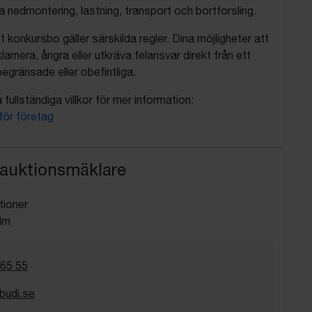
nedmontering, lastning, transport och bortforsling.
t konkursbo gäller särskilda regler. Dina möjligheter att
lamera, ångra eller utkräva felansvar direkt från ett
egränsade eller obefintliga.
fullständiga villkor för mer information:
 för företag
 auktionsmäklare
tioner
lm
 65 55
budi.se