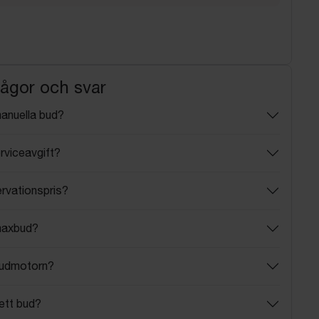
rågor och svar
manuella bud?
rviceavgift?
ervationspris?
maxbud?
budmotorn?
ett bud?