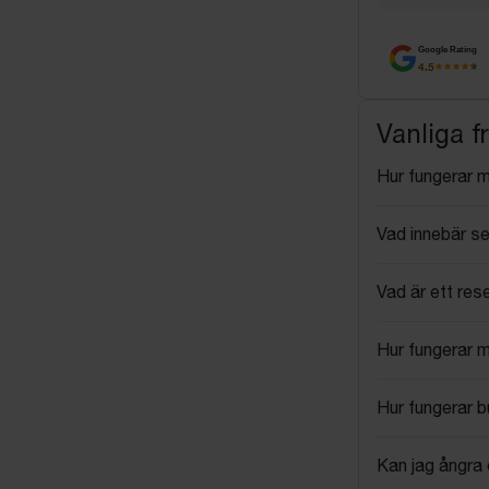
Google Rating
4.5
Vanliga f
Hur fungerar 
Vad innebär se
Vad är ett res
Hur fungerar 
Hur fungerar 
Kan jag ångra 