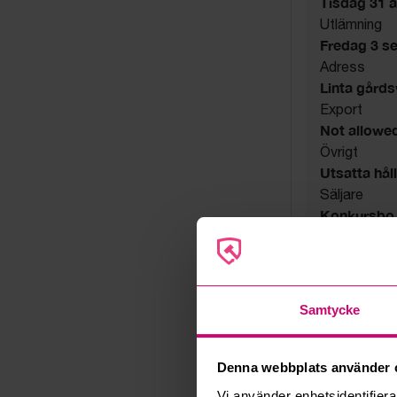
Tisdag 31 a
Utlämning
Fredag 3 s
Adress
Linta gård
Export
Not allowe
Övrigt
Utsatta håll
Säljare
Konkursbo
Samtycke
Denna webbplats använder 
Vi använder enhetsidentifierar