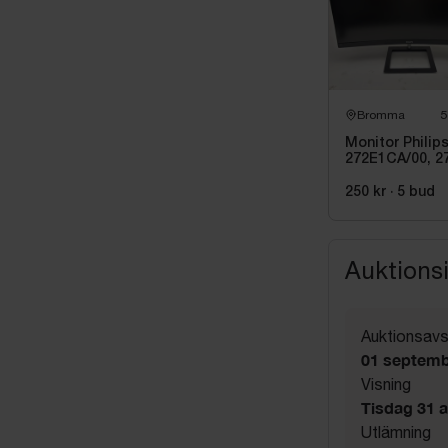
Bromma
5
Monitor Philip
272E1CA/00, 2
tum
250 kr
·
5
bud
Auktions
Auktionsavs
01 septemb
Visning
Tisdag 31 a
Utlämning