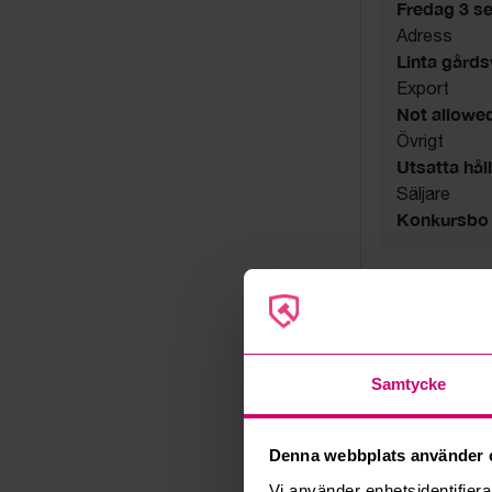
Fredag 3 s
Adress
Linta gård
Export
Not allowe
Övrigt
Utsatta håll
Säljare
Konkursbo
Samtycke
Denna webbplats använder 
Vi använder enhetsidentifierar