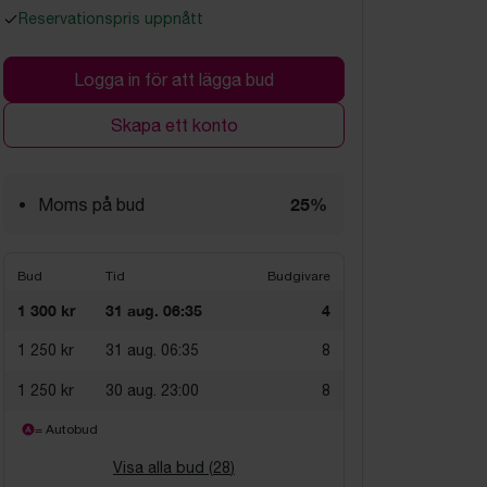
Reservationspris uppnått
Logga in för att lägga bud
Skapa ett konto
25%
Moms på bud
Bud
Tid
Budgivare
1 300 kr
31 aug. 06:35
4
1 250 kr
31 aug. 06:35
8
1 250 kr
30 aug. 23:00
8
= Autobud
Visa alla bud (
28
)