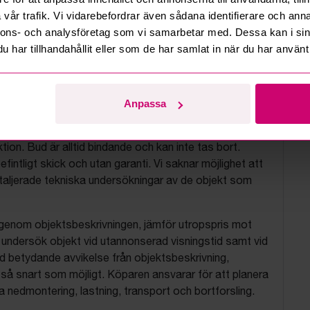
vår trafik. Vi vidarebefordrar även sådana identifierare och anna
nnons- och analysföretag som vi samarbetar med. Dessa kan i sin
har tillhandahållit eller som de har samlat in när du har använt 
tionsvillkor
Anpassa
js objekt på uppdrag av konkursbon, finansbolag och
tion. Bud är alltid bindande och kan inte tas bort.
befintligt skick och utan garanti. Vi saknar möjlighet att
aljerade tekniska undersökningar av de objekt som
 igenom objektsbeskrivningen, jämför utropspris mot
, undersök objekt vid utannonserad visningstid samt vid
d betydande avvikelse från objektsbeskrivning,
så snart som möjligt. Köparen ansvarar för att planera
nedmontering, lastning, transport och bortforsling.