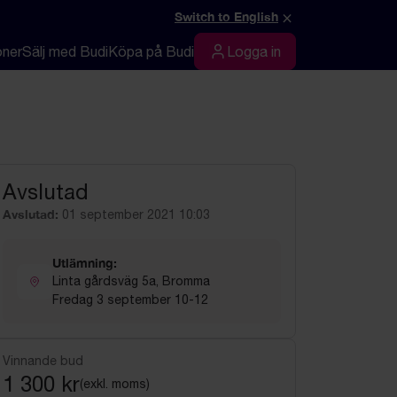
×
Switch to English
oner
Sälj med Budi
Köpa på Budi
Logga in
Logga in
Avslutad
Avslutad:
01 september 2021 10:03
Utlämning:
Linta gårdsväg 5a, Bromma
Fredag 3 september 10-12
Vinnande bud
1 300 kr
(exkl. moms)