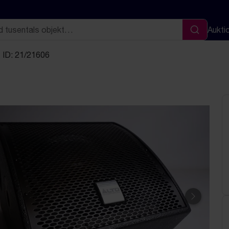
Aukti
Sök
ID: 21/21606
Nästa