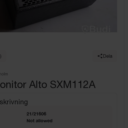
)
Dela
holm
monitor Alto SXM112A
skrivning
21/21606
Not allowed