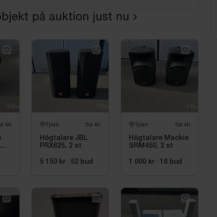
bjekt på auktion just nu
d 4h
Tjörn
5d 4h
Tjörn
5d 4h
e
Högtalare JBL
Högtalare Mackie
PRX625, 2 st
SRM450, 2 st
5 150 kr
·
52
bud
1 000 kr
·
16
bud