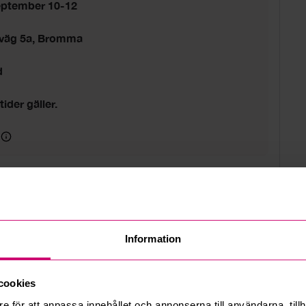
eptember 10-12
sväg 5a, Bromma
d
tider gäller.
Information
cookies
e för att anpassa innehållet och annonserna till användarna, tillh