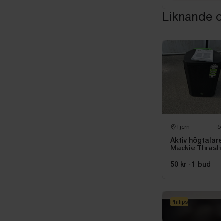
Liknande o
Tjörn
5
Aktiv högtalar
Mackie Thrash
215, 1300 W
50 kr
·
1
bud
Philips