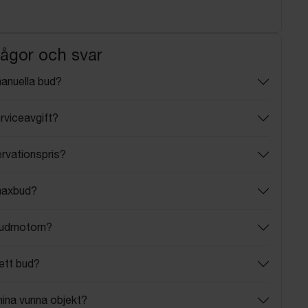
rågor och svar
manuella bud?
rviceavgift?
ervationspris?
maxbud?
budmotorn?
ett bud?
mina vunna objekt?