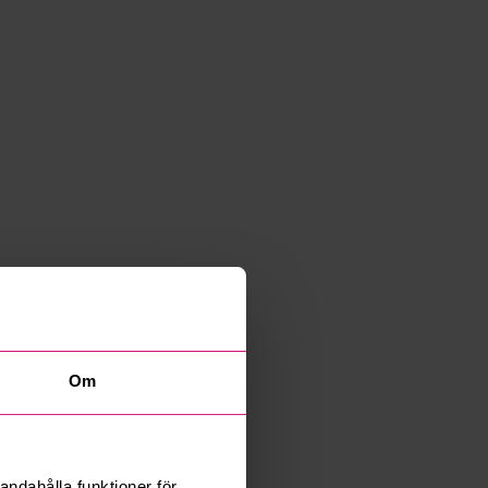
Om
andahålla funktioner för