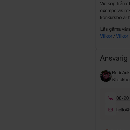
Vid köp från et
exempelvis rek
konkursbo är b
Läs gärna våra 
Villkor
/
Villkor
Ansvarig
Budi Auk
Stockho
08-20
hello@