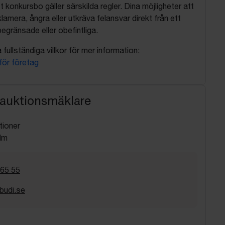
t konkursbo gäller särskilda regler. Dina möjligheter att
lamera, ångra eller utkräva felansvar direkt från ett
egränsade eller obefintliga.
fullständiga villkor för mer information:
 för företag
 auktionsmäklare
tioner
lm
 65 55
budi.se