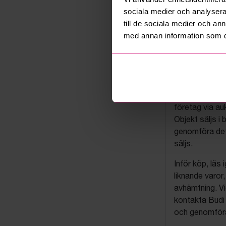
sociala medier och analysera 
till de sociala medier och a
med annan information som du 
Budis auk
På Budi.se säl
företag via auk
Objekt säljs i 
genomföra det
säljs.
Inför köp, läs
liknande varor
avhämtning. Vi
kontakta Budi 
och genomföra 