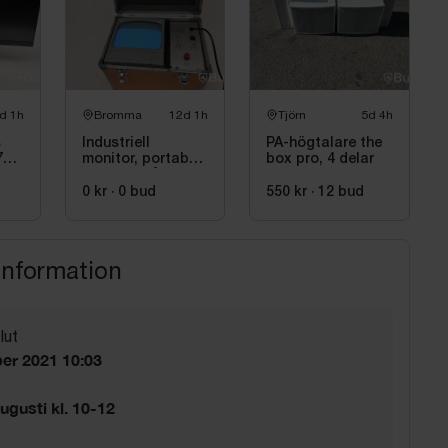
d 1h
Bromma
12d 1h
Tjörn
5d 4h
s
Industriell
PA-högtalare the
7
monitor, portabelt
box pro, 4 delar
kontrollskåp
0 kr
·
0
bud
550 kr
·
12
bud
information
lut
er 2021 10:03
ugusti kl. 10-12