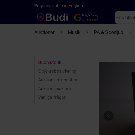
Hoppa till innehåll
Textbaserad (markdown) version av denna sida
Page available in English
Sök
Google Rating
4.5
Auktioner
Musik
PA & Scenljud
Budhistorik
Objektsbeskrivning
Auktionsinformation
Auktionsmäklare
Vanliga frågor
Föregående