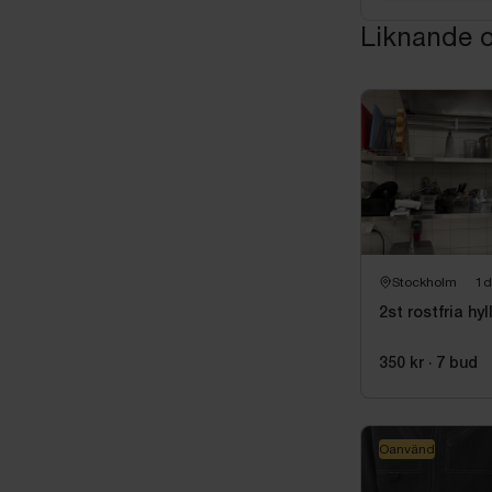
Liknande o
Stockholm
1d
2st rostfria hyl
350 kr
·
7
bud
Oanvänd