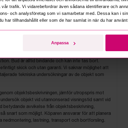
vår trafik. Vi vidarebefordrar även sådana identifierare och anna
nnons- och analysföretag som vi samarbetar med. Dessa kan i sin
har tillhandahållit eller som de har samlat in när du har använt 
tionsvillkor
Anpassa
js objekt på uppdrag av konkursbon, finansbolag och
tion. Bud är alltid bindande och kan inte tas bort.
befintligt skick och utan garanti. Vi saknar möjlighet att
aljerade tekniska undersökningar av de objekt som
 igenom objektsbeskrivningen, jämför utropspris mot
, undersök objekt vid utannonserad visningstid samt vid
d betydande avvikelse från objektsbeskrivning,
så snart som möjligt. Köparen ansvarar för att planera
nedmontering, lastning, transport och bortforsling.