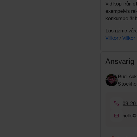
Vid köp från et
exempelvis rek
konkursbo är b
Läs gärna våra 
Villkor
/
Villkor
Ansvarig
Budi Auk
Stockho
08-20
hello@