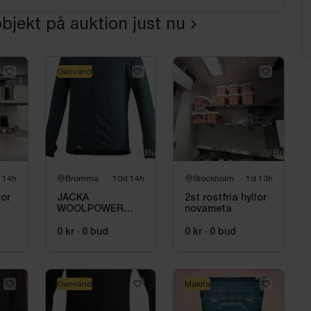
bjekt på auktion just nu
Oanvänd
 14h
Bromma
10d 14h
Stockholm
1d 13h
lor
JACKA
2st rostfria hyllor
WOOLPOWER
novameta
7234, STL XS.
0 kr
·
0
bud
0 kr
·
0
bud
Oanvänd
Makita