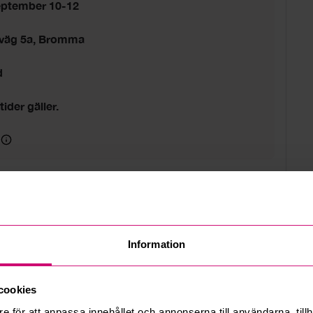
eptember 10-12
sväg 5a, Bromma
d
tider gäller.
Information
cookies
e för att anpassa innehållet och annonserna till användarna, tillh