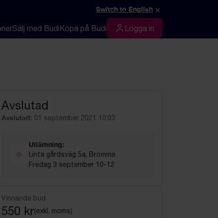
×
Switch to English
oner
Sälj med Budi
Köpa på Budi
Logga in
Logga in
Avslutad
Avslutad:
01 september 2021 10:03
Utlämning:
Linta gårdsväg 5a, Bromma
Fredag 3 september 10-12
Vinnande bud
550 kr
(exkl. moms)