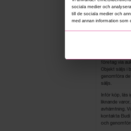
sociala medier och analysera 
till de sociala medier och a
med annan information som du 
Budis auk
På Budi.se säl
företag via auk
Objekt säljs i 
genomföra det
säljs.
Inför köp, läs
liknande varor
avhämtning. Vi
kontakta Budi 
och genomföra 