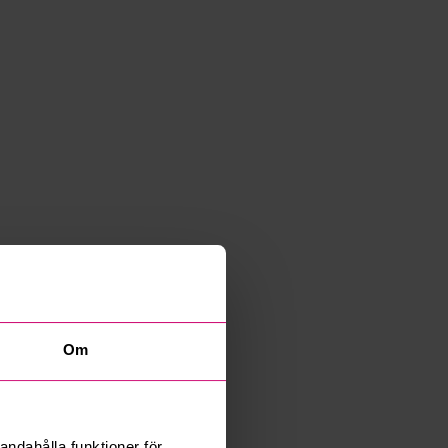
Om
andahålla funktioner för