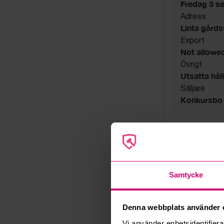
Fredag 3 s
Adress
Linta gård
Export
Not allowe
Övrigt
Utsatta håll
Säljare
Konkursbo
Samtycke
Denna webbplats använder 
Vi använder enhetsidentifierar