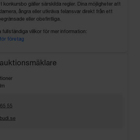
t konkursbo gäller särskilda regler. Dina möjligheter att
lamera, ångra eller utkräva felansvar direkt från ett
egränsade eller obefintliga.
fullständiga villkor för mer information:
 för företag
 auktionsmäklare
tioner
lm
 65 55
budi.se