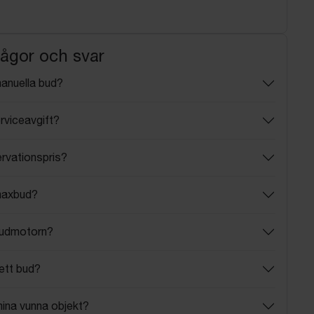
rågor och svar
manuella bud?
rviceavgift?
ervationspris?
maxbud?
budmotorn?
ett bud?
mina vunna objekt?