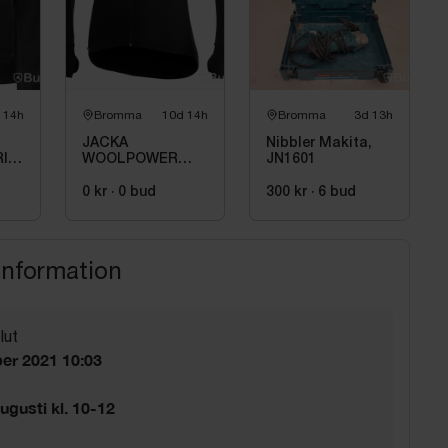
 14h
Bromma
10d 14h
Bromma
3d 13h
JACKA
Nibbler Makita,
IN,
WOOLPOWER
JN1601
L.
7234 SVART,
400GR. STL XS
0 kr
·
0
bud
300 kr
·
6
bud
information
lut
er 2021 10:03
ugusti kl. 10-12