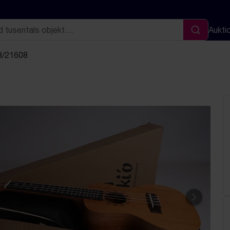
Aukti
Sök
23/21608
Nästa