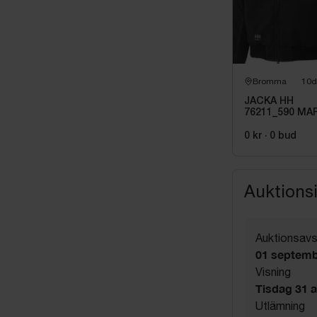
Bromma
10d
JACKA HH
76211_590 MAR
BERGHOLM ST
L
0 kr
·
0
bud
Auktions
Auktionsavs
01 septemb
Visning
Tisdag 31 a
Utlämning