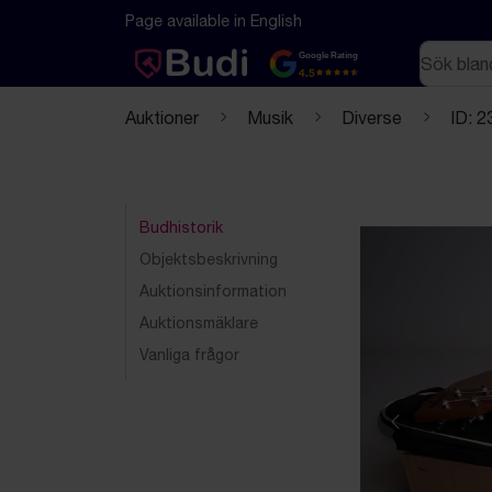
Hoppa till innehåll
Textbaserad (markdown) version av denna sida
Page available in English
Sök
Google Rating
4.5
Auktioner
Musik
Diverse
ID: 
Budhistorik
Objektsbeskrivning
Auktionsinformation
Auktionsmäklare
Vanliga frågor
Föregående