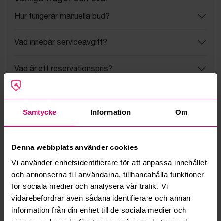
Hur fungerar manuella bud?
Vad innebär serviceavgift?
Vad är ett reservationspris?
Hur fungerar maxbud?
Samtycke
Information
Om
Hur fungerar budmotorn?
Kan jag ångra ett bud?
Denna webbplats använder cookies
Vi använder enhetsidentifierare för att anpassa innehållet
Kan ni frakta mina vunna objekt?
och annonserna till användarna, tillhandahålla funktioner
för sociala medier och analysera vår trafik. Vi
Läs fler frågor och svar
vidarebefordrar även sådana identifierare och annan
information från din enhet till de sociala medier och