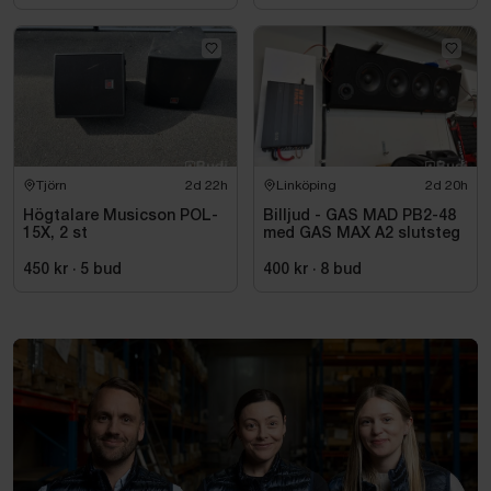
Tjörn
2d 22h
Linköping
2d 20h
Högtalare Musicson POL-
Billjud - GAS MAD PB2-48
15X, 2 st
med GAS MAX A2 slutsteg
450 kr
·
5
bud
400 kr
·
8
bud