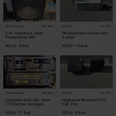
Stockholm
19h 54m
Tjörn
2d 22h
2 st. Högtalare Jamo
PA-högtalare the box pro,
Professional 400
4 delar
950 kr
·
9
bud
600 kr
·
13
bud
Stockholm
19h 52m
Tjörn
2d 22h
Cassette deck inkl. tuner
Högtalare Musicson PCL-
T70 Settler, Xantippa
15X, 2 st
550 kr
·
11
bud
500 kr
·
6
bud