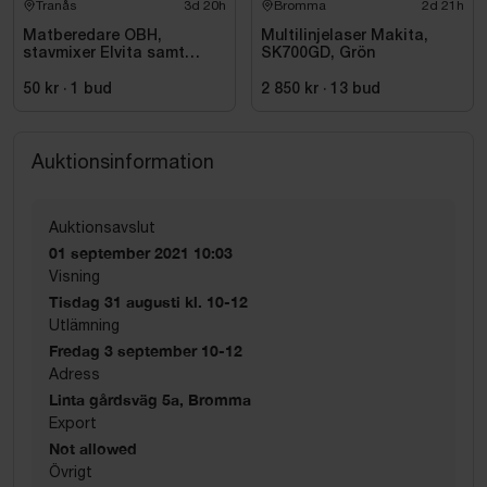
Tranås
3d 20h
Bromma
2d 21h
Matberedare OBH,
Multilinjelaser Makita,
stavmixer Elvita samt
SK700GD, Grön
elvisp
50 kr
·
1
bud
2 850 kr
·
13
bud
Auktionsinformation
Auktionsavslut
01 september 2021 10:03
Visning
Tisdag 31 augusti kl. 10-12
Utlämning
Fredag 3 september 10-12
Adress
Linta gårdsväg 5a, Bromma
Export
Not allowed
Övrigt