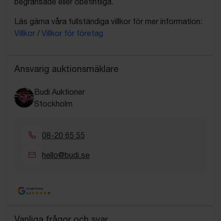
begränsade eller obefintliga.
Läs gärna våra fullständiga villkor för mer information:
Villkor
/
Villkor för företag
Ansvarig auktionsmäklare
Budi Auktioner
Stockholm
08-20 65 55
hello@budi.se
Google Rating
4.5
Vanliga frågor och svar