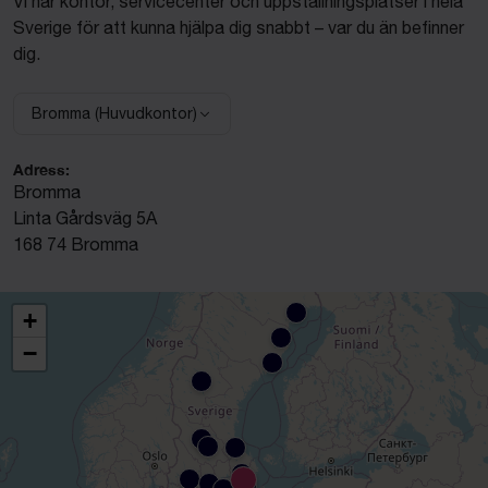
Vi har kontor, servicecenter och uppställningsplatser i hela
Sverige för att kunna hjälpa dig snabbt – var du än befinner
dig.
Bromma (Huvudkontor)
Välj anläggning:
Adress:
Bromma
Linta Gårdsväg 5A
168 74 Bromma
+
−