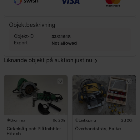
Objektbeskrivning
Objekt-ID
33/21618
Export
Not allowed
Liknande objekt på auktion just nu
Bromma
9d 20h
Linköping
2d 20h
Cirkelsåg och Plåtnibbler
Överhandsfräs, Falke
Hitach