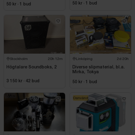
50 kr
·
1
bud
50 kr
·
1
bud
Stockholm
20h 12m
Linköping
2d 20h
Högtalare Soundboks, 2
Diverse slipmaterial, bl.a.
Mirka, Tokya
3 150 kr
·
42
bud
50 kr
·
1
bud
Oanvänd