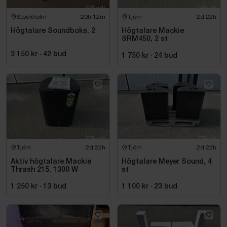
Stockholm
20h 12m
Tjörn
2d 22h
Högtalare Soundboks, 2
Högtalare Mackie
SRM450, 2 st
3 150 kr
·
42
bud
1 750 kr
·
24
bud
Tjörn
2d 22h
Tjörn
2d 22h
Aktiv högtalare Mackie
Högtalare Meyer Sound, 4
Thrash 215, 1300 W
st
1 250 kr
·
13
bud
1 100 kr
·
23
bud