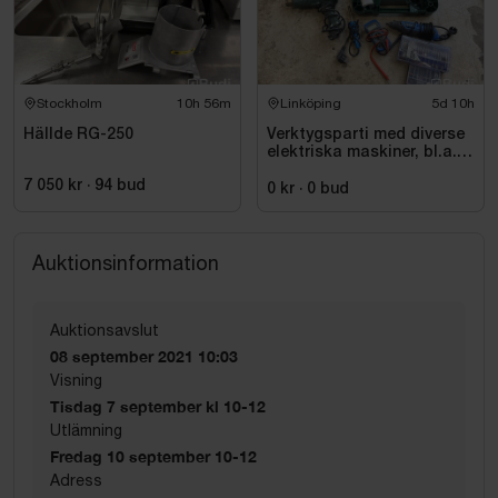
Stockholm
10h 56m
Linköping
5d 10h
Hällde RG-250
Verktygsparti med diverse
elektriska maskiner, bl.a.
Bosch
7 050 kr
·
94
bud
0 kr
·
0
bud
Auktionsinformation
Auktionsavslut
08 september 2021 10:03
Visning
Tisdag 7 september kl 10-12
Utlämning
Fredag 10 september 10-12
Adress