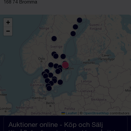
168 74 Bromma
+
−
Leaflet
|
©
OpenStreetMap
contributors
Auktioner online - Köp och Sälj