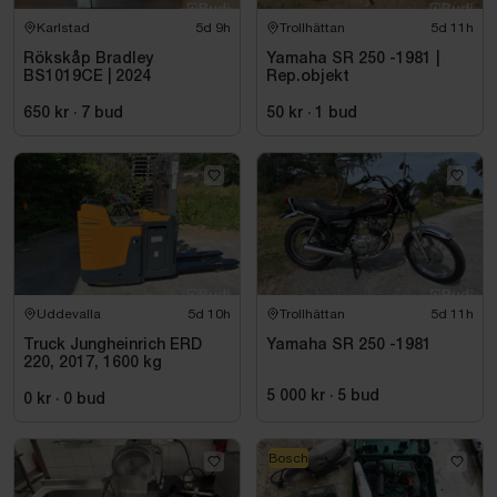
Karlstad
5d 9h
Trollhättan
5d 11h
Rökskåp Bradley
Yamaha SR 250 -1981 |
BS1019CE | 2024
Rep.objekt
650 kr
·
7
bud
50 kr
·
1
bud
Uddevalla
5d 10h
Trollhättan
5d 11h
Truck Jungheinrich ERD
Yamaha SR 250 -1981
220, 2017, 1600 kg
5 000 kr
·
5
bud
0 kr
·
0
bud
Bosch