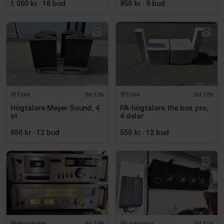
1 000 kr
·
16
bud
950 kr
·
9
bud
Tjörn
5d 12h
Tjörn
5d 12h
Högtalare Meyer Sound, 4
PA-högtalare the box pro,
st
4 delar
650 kr
·
12
bud
550 kr
·
12
bud
Stockholm
3d 10h
Linköping
5d 11h