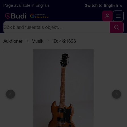
Hoppa till innehåll
Textbaserad (markdown) version av denna sida
×
Page available in English
Switch to English
Google Rating
4.5
Logga in
Sök
Sök
Auktioner
Musik
ID: 4/21626
Föregående
Näst