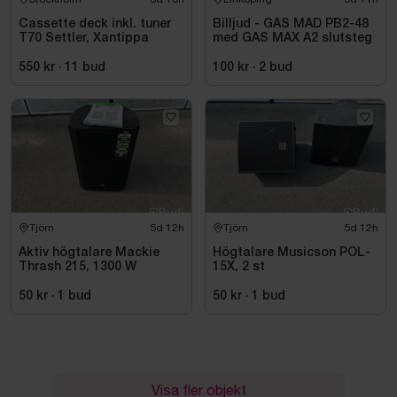
Cassette deck inkl. tuner
Billjud - GAS MAD PB2-48
T70 Settler, Xantippa
med GAS MAX A2 slutsteg
550 kr
·
11
bud
100 kr
·
2
bud
Tjörn
5d 12h
Tjörn
5d 12h
Aktiv högtalare Mackie
Högtalare Musicson POL-
Thrash 215, 1300 W
15X, 2 st
50 kr
·
1
bud
50 kr
·
1
bud
Visa fler objekt