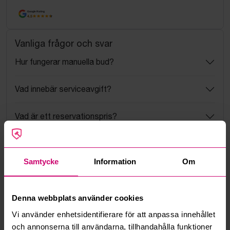
Google Rating
4.5
Vanliga frågor och svar
Hur fungerar manuella bud?
Vad innebär serviceavgift?
Vad är ett reservationspris?
Hur fungerar maxbud?
Samtycke
Information
Om
Hur fungerar budmotorn?
Kan jag ångra ett bud?
Denna webbplats använder cookies
Vi använder enhetsidentifierare för att anpassa innehållet
Kan ni frakta mina vunna objekt?
och annonserna till användarna, tillhandahålla funktioner