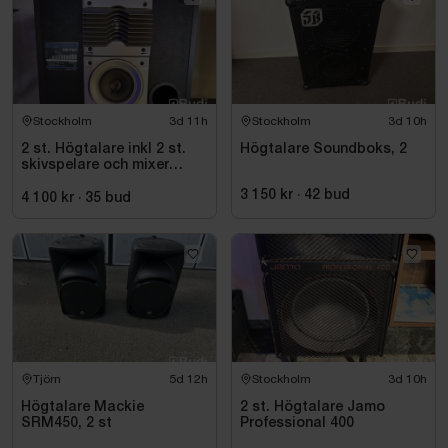
Stockholm
3d 11h
Stockholm
3d 10h
2 st. Högtalare inkl 2 st.
Högtalare Soundboks, 2
skivspelare och mixer
Pioneer
3 150 kr
·
42
bud
4 100 kr
·
35
bud
Tjörn
5d 12h
Stockholm
3d 10h
Högtalare Mackie
2 st. Högtalare Jamo
SRM450, 2 st
Professional 400