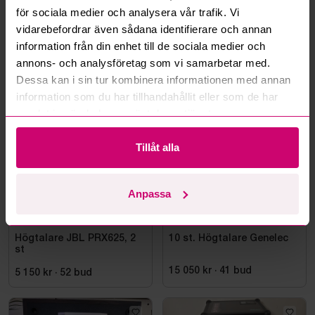
för sociala medier och analysera vår trafik. Vi
Läs fler frågor och svar
vidarebefordrar även sådana identifierare och annan
information från din enhet till de sociala medier och
annons- och analysföretag som vi samarbetar med.
Dessa kan i sin tur kombinera informationen med annan
Mer från samma kategori
information som du har tillhandahållit eller som de har
samlat in när du har använt deras tjänster.
Tillåt alla
Anpassa
Tjörn
5d 12h
Stockholm
11h 34m
Högtalare JBL PRX625, 2
10 st. Högtalare Genelec
st
15 050 kr
·
41
bud
5 150 kr
·
52
bud