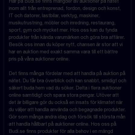
Här på Budi.se finns mängder av auktioner på nätet
inom allt från entreprenad, fordon, design och konst,
IT och datorer, lastbilar, verktyg, maskiner,
musikutrustning, möbler och inredning, restaurang,
sport, gym och mycket mer. Hos oss kan du fynda
produkter från kända varumärken och göra bra affärer.
Besök oss innan du köper nytt, chansen är stor att vi
har en auktion med exakt samma vara till ett bättre
pris på våra auktioner online.
Det finns många fördelar med att handla på auktion på
nätet. Du får bra överblick och kan snabbt, smidigt och
säkert buda hem vad du söker. Delta i flera auktioner
online samtidigt och spara stora pengar. Utöver att
det är billigare gör du också en insats för klimatet när
du väljer att handla använda och begagnade produkter.
Gör som många andra idag och försök till största mån
att handla hållbart på auktioner online. Hos oss på
Budi.se finns produkter för alla behov i en mängd