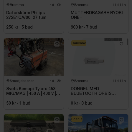
Bromma
4d 10h
Bromma
11d 11h
Datorskärm Philips
MUTTERDRAGARE RYOBI
272E1CA/00, 27 tum
ONE+
250 kr
·
5
bud
900 kr
·
7
bud
Oanvänd
Smedjebacken
4d 13h
Bromma
11d 11h
Svets Kemppi Tylarc 453
DONGEL MED
MIG/MAG | 450 A | 400 V |
BLUETOOTH ORBIS
32 A
709971
50 kr
·
1
bud
0 kr
·
0
bud
Scania