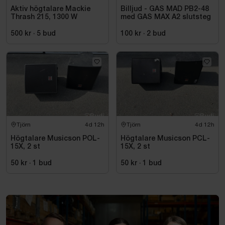
Aktiv högtalare Mackie
Billjud - GAS MAD PB2-48
Thrash 215, 1300 W
med GAS MAX A2 slutsteg
500 kr
·
5
bud
100 kr
·
2
bud
Tjörn
4d 12h
Tjörn
4d 12h
Högtalare Musicson POL-
Högtalare Musicson PCL-
15X, 2 st
15X, 2 st
50 kr
·
1
bud
50 kr
·
1
bud