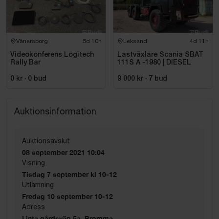
Vänersborg
5d 10h
Leksand
4d 11h
Videokonferens Logitech
Lastväxlare Scania SBAT
Rally Bar
111S A -1980 | DIESEL
0 kr
·
0
bud
9 000 kr
·
7
bud
Auktionsinformation
Auktionsavslut
08 september 2021 10:04
Visning
Tisdag 7 september kl 10-12
Utlämning
Fredag 10 september 10-12
Adress
Linta gårdsväg 5a, Bromma