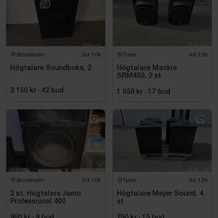
Stockholm
2d 10h
Tjörn
4d 13h
Högtalare Soundboks, 2
Högtalare Mackie
SRM450, 2 st
3 150 kr
·
42
bud
1 050 kr
·
17
bud
Stockholm
2d 10h
Tjörn
4d 12h
2 st. Högtalare Jamo
Högtalare Meyer Sound, 4
Professional 400
st
950 kr
·
9
bud
750 kr
·
15
bud