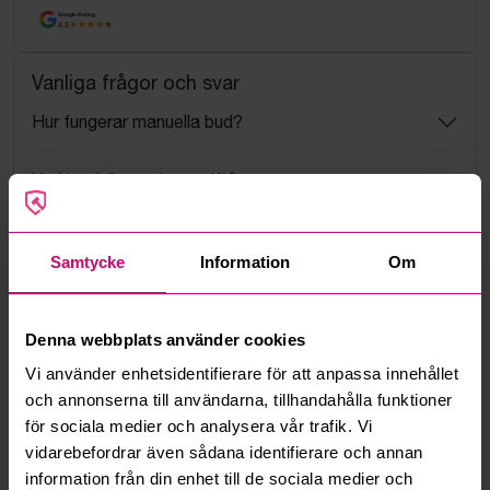
Google Rating
4.5
Vanliga frågor och svar
Hur fungerar manuella bud?
Vad innebär serviceavgift?
Vad är ett reservationspris?
Samtycke
Information
Om
Hur fungerar maxbud?
Denna webbplats använder cookies
Hur fungerar budmotorn?
Vi använder enhetsidentifierare för att anpassa innehållet
och annonserna till användarna, tillhandahålla funktioner
Kan jag ångra ett bud?
för sociala medier och analysera vår trafik. Vi
vidarebefordrar även sådana identifierare och annan
Kan ni frakta mina vunna objekt?
information från din enhet till de sociala medier och