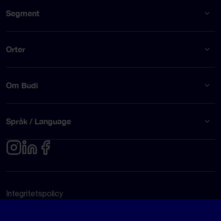
Segment
Orter
Om Budi
Språk / Language
Integritetspolicy
Användarvillkor
© Budi AB 2026