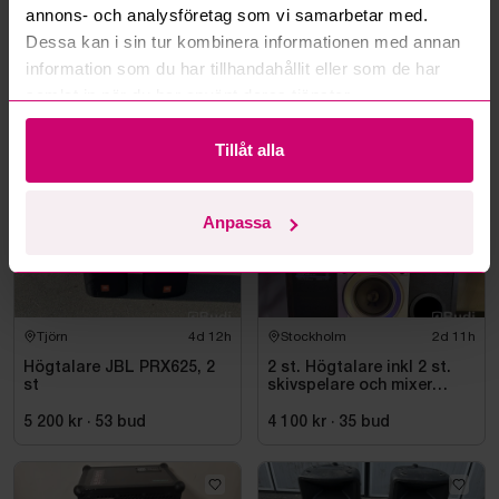
annons- och analysföretag som vi samarbetar med.
Läs fler frågor och svar
Dessa kan i sin tur kombinera informationen med annan
information som du har tillhandahållit eller som de har
samlat in när du har använt deras tjänster.
Mer från samma kategori
Tillåt alla
Anpassa
Tjörn
4d 12h
Stockholm
2d 11h
Högtalare JBL PRX625, 2
2 st. Högtalare inkl 2 st.
st
skivspelare och mixer
Pioneer
5 200 kr
·
53
bud
4 100 kr
·
35
bud