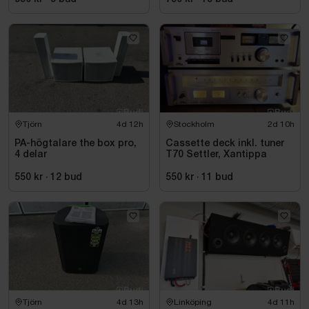
Tjörn
4d 12h
Stockholm
2d 10h
PA-högtalare the box pro,
Cassette deck inkl. tuner
4 delar
T70 Settler, Xantippa
550 kr
·
12
bud
550 kr
·
11
bud
Tjörn
4d 13h
Linköping
4d 11h