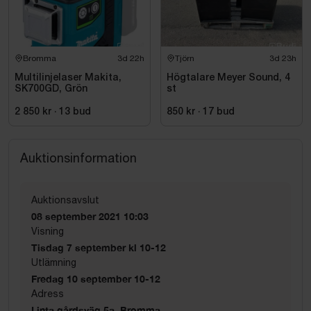
Bromma
3d 22h
Tjörn
3d 23h
Multilinjelaser Makita,
Högtalare Meyer Sound, 4
SK700GD, Grön
st
2 850 kr
·
13
bud
850 kr
·
17
bud
Auktionsinformation
Auktionsavslut
08 september 2021 10:03
Visning
Tisdag 7 september kl 10-12
Utlämning
Fredag 10 september 10-12
Adress
Linta gårdsväg 5a, Bromma