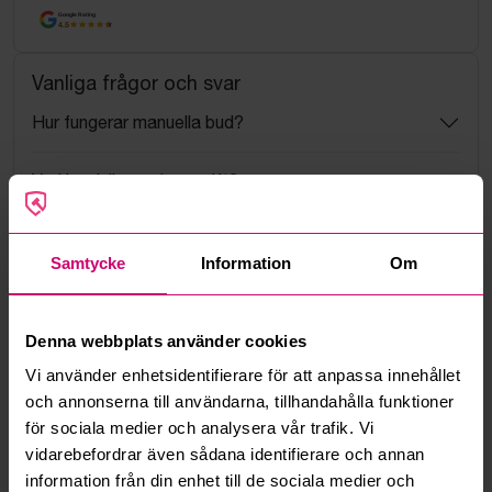
Google Rating
4.5
Vanliga frågor och svar
Hur fungerar manuella bud?
Vad innebär serviceavgift?
Vad är ett reservationspris?
Samtycke
Information
Om
Hur fungerar maxbud?
Denna webbplats använder cookies
Hur fungerar budmotorn?
Vi använder enhetsidentifierare för att anpassa innehållet
och annonserna till användarna, tillhandahålla funktioner
Kan jag ångra ett bud?
för sociala medier och analysera vår trafik. Vi
vidarebefordrar även sådana identifierare och annan
Kan ni frakta mina vunna objekt?
information från din enhet till de sociala medier och