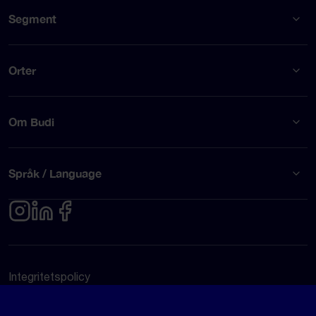
Segment
Orter
Om Budi
Språk / Language
Integritetspolicy
Användarvillkor
© Budi AB 2026