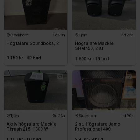
Stockholm
1d 20h
Tjörn
3d 23h
Högtalare Soundboks, 2
Högtalare Mackie
SRM450, 2 st
3 150 kr
·
42
bud
1 500 kr
·
19
bud
Tjörn
3d 23h
Stockholm
1d 20h
Aktiv högtalare Mackie
2 st. Högtalare Jamo
Thrash 215, 1300 W
Professional 400
1 100 kr
·
10
bud
950 kr
·
9
bud