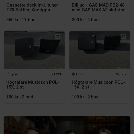
Cassette deck inkl. tuner
Billjud - GAS MAD PB2-48
T70 Settler, Xantippa
med GAS MAX A2 slutsteg
550 kr
·
11
bud
200 kr
·
4
bud
Tjörn
3d 23h
Tjörn
3d 23h
Högtalare Musicson POL-
Högtalare Musicson PCL-
15X, 2 st
15X, 2 st
100 kr
·
2
bud
100 kr
·
2
bud