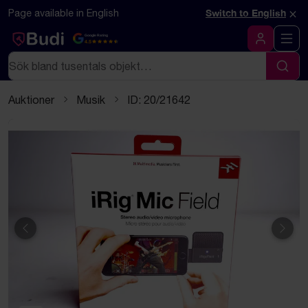
Hoppa till innehåll
Textbaserad (markdown) version av denna sida
×
Page available in English
Switch to English
Google Rating
4.5
Logga in
Sök
Sök
Auktioner
Musik
ID: 20/21642
Föregående
Näst