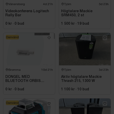
Vänersborg
4d 21h
Tjörn
3d 23h
Videokonferens Logitech
Högtalare Mackie
Rally Bar
SRM450, 2 st
0 kr
·
0
bud
1 500 kr
·
19
bud
Oanvänd
Bromma
10d 21h
Tjörn
3d 23h
DONGEL MED
Aktiv högtalare Mackie
BLUETOOTH ORBIS
Thrash 215, 1300 W
709971
0 kr
·
0
bud
1 100 kr
·
10
bud
Oanvänd