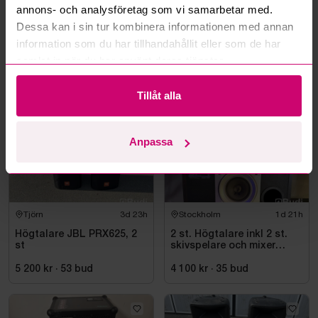
annons- och analysföretag som vi samarbetar med.
Läs fler frågor och svar
Dessa kan i sin tur kombinera informationen med annan
information som du har tillhandahållit eller som de har
samlat in när du har använt deras tjänster.
Mer från samma kategori
Tillåt alla
Anpassa
Tjörn
3d 23h
Stockholm
1d 21h
Högtalare JBL PRX625, 2
2 st. Högtalare inkl 2 st.
st
skivspelare och mixer
Pioneer
5 200 kr
·
53
bud
4 100 kr
·
35
bud