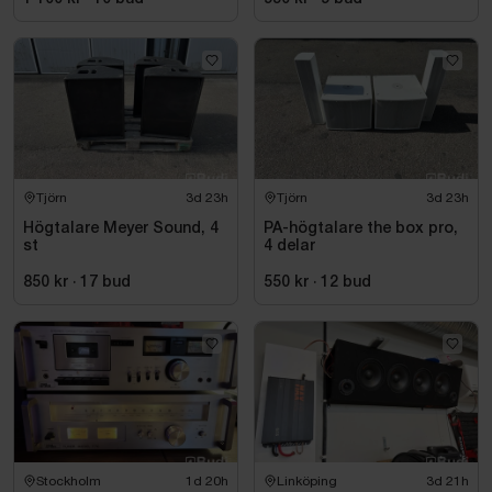
Tjörn
3d 23h
Tjörn
3d 23h
Högtalare Meyer Sound, 4
PA-högtalare the box pro,
st
4 delar
850 kr
·
17
bud
550 kr
·
12
bud
Stockholm
1d 20h
Linköping
3d 21h