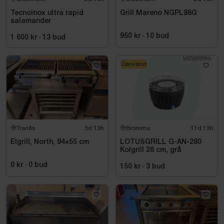
Tecnoinox ultra rapid
Grill Mareno NGPL98G
salamander
950 kr
·
10
bud
1 600 kr
·
13
bud
Oanvänd
Tranås
5d 13h
Bromma
11d 13h
Elgrill, North, 94×55 cm
LOTUSGRILL G-AN-280
Kolgrill 28 cm, grå
0 kr
·
0
bud
150 kr
·
3
bud