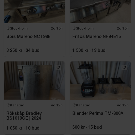
Stockholm
2d 13h
Stockholm
2d 13h
Spis Mareno NCT98E
Fritös Mareno NF94E15
3 250 kr
·
34
bud
1 500 kr
·
13
bud
Karlstad
4d 12h
Karlstad
4d 12h
Rökskåp Bradley
Blender Perima TM-800A
BS1019CE | 2024
600 kr
·
15
bud
1 050 kr
·
10
bud