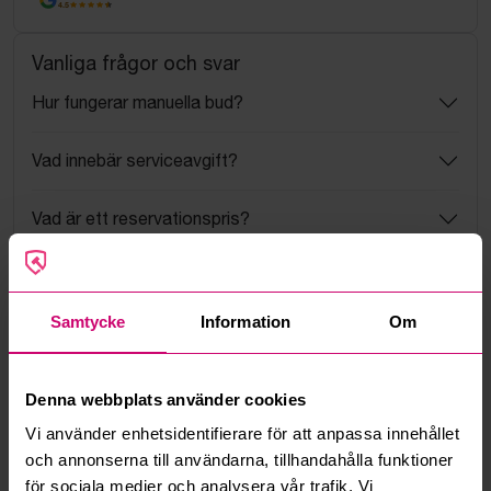
4.5
Vanliga frågor och svar
Hur fungerar manuella bud?
Vad innebär serviceavgift?
Vad är ett reservationspris?
Hur fungerar maxbud?
Samtycke
Information
Om
Hur fungerar budmotorn?
Kan jag ångra ett bud?
Denna webbplats använder cookies
Vi använder enhetsidentifierare för att anpassa innehållet
Kan ni frakta mina vunna objekt?
och annonserna till användarna, tillhandahålla funktioner
för sociala medier och analysera vår trafik. Vi