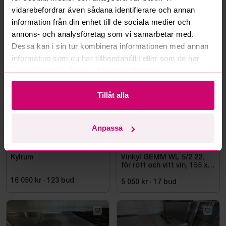
Läs fler frågor och svar
vidarebefordrar även sådana identifierare och annan
information från din enhet till de sociala medier och
annons- och analysföretag som vi samarbetar med.
Mer från samma kategori
Dessa kan i sin tur kombinera informationen med annan
information som du har tillhandahållit eller som de har
samlat in när du har använt deras tjänster.
Tillåt alla
Anpassa
Falun
4d 14h
Stockholm
11d 14h
Kylrum
Vinkyl GEMM WL 5/2 22,
för rött och vitt vin, 155 x
220 cm
16 050 kr
·
123
bud
5 050 kr
·
17
bud