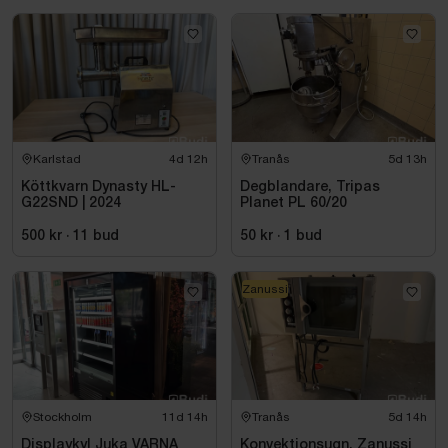
Karlstad
4d 12h
Tranås
5d 13h
Köttkvarn Dynasty HL-
Degblandare, Tripas
G22SND | 2024
Planet PL 60/20
500 kr
·
11
bud
50 kr
·
1
bud
Zanussi
Stockholm
11d 14h
Tranås
5d 14h
Displaykyl Juka VARNA
Konvektionsugn, Zanussi