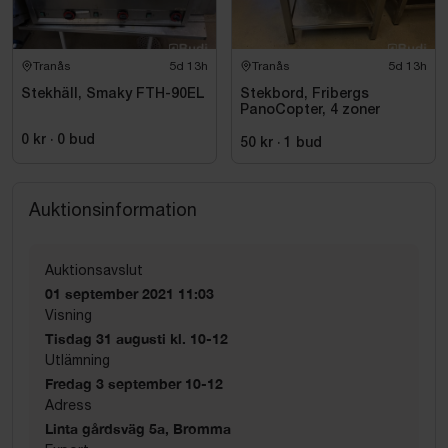
Tranås
5d 13h
Tranås
5d 13h
Stekhäll, Smaky FTH-90EL
Stekbord, Fribergs
PanoCopter, 4 zoner
0 kr
·
0
bud
50 kr
·
1
bud
Auktionsinformation
Auktionsavslut
01 september 2021 11:03
Visning
Tisdag 31 augusti kl. 10-12
Utlämning
Fredag 3 september 10-12
Adress
Linta gårdsväg 5a, Bromma