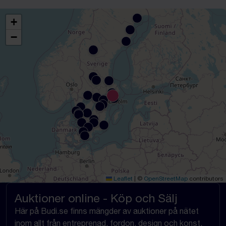
+
−
Leaflet
|
©
OpenStreetMap
contributors
Auktioner online - Köp och Sälj
Här på Budi.se finns mängder av auktioner på nätet
inom allt från entreprenad, fordon, design och konst,