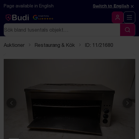
Hoppa till innehåll
Textbaserad (markdown) version av denna sida
×
Page available in English
Switch to English
Google Rating
4.5
Logga in
Sök
Sök
Auktioner
Restaurang & Kök
ID: 11/21680
Föregående
Näst