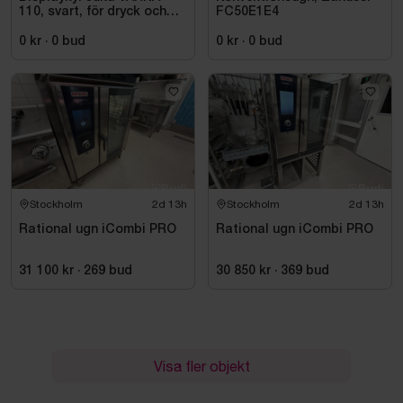
110, svart, för dryck och
FC50E1E4
takeaway
0 kr
·
0
bud
0 kr
·
0
bud
Stockholm
2d 13h
Stockholm
2d 13h
Rational ugn iCombi PRO
Rational ugn iCombi PRO
31 100 kr
·
269
bud
30 850 kr
·
369
bud
Visa fler objekt